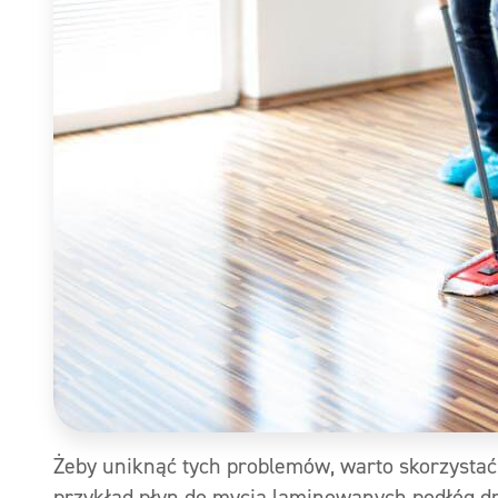
Żeby uniknąć tych problemów, warto skorzystać
przykład płyn do mycia laminowanych podłóg d