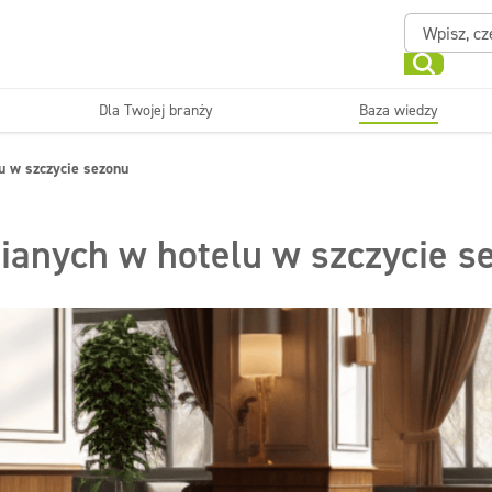
Dla Twojej branży
Baza wiedzy
Powierzchnie zmywalne
Sanitariaty i łazienki
u w szczycie sezonu
ające
Beauty
Myjni
Dezynfekcja
Linia ekonomiczna
ianych w hotelu w szczycie s