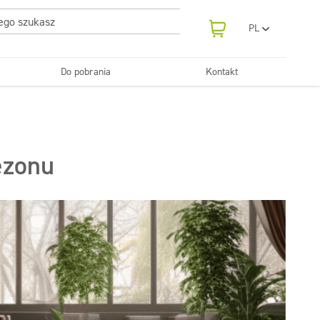
PL
EN
UA
Do pobrania
Kontakt
RO
Odświeżanie
SR
Tekstylia
i neutralizatory
e samochodowe
Pralnie
FR
BG
Dozowniki
ET
ezonu
LV
LT