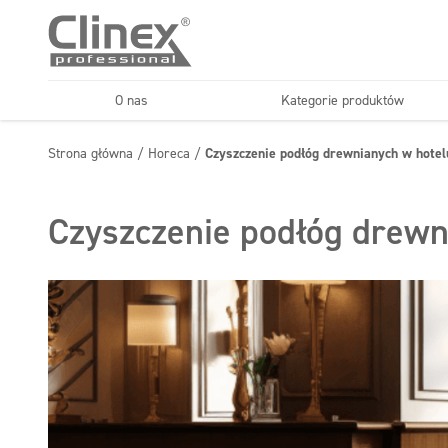
O nas
Kategorie produktów
Podłogi
Kuchnie i urządzenia
Strona główna
/
Horeca
/
Czyszczenie podłóg drewnianych w hotel
Horeca
Firmy sprząt
Konserwacja podłóg
Superkoncentraty
Czyszczenie podłóg drewn