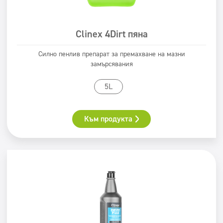
Суперконцентрати
Суперконцентрати
Миещи се повърхности
Миещи се повърхности
Clinex 4Dirt пяна
Дозатори
Дозатори
Силно пенлив препарат за премахване на мазни
Области
замърсявания
Хорец
5L
Ресторант/трапезария
Кухня
Към продукта
хотел
Конферентна зала
Автомивки
Фирми за почистване
Перални
красота
Филтри