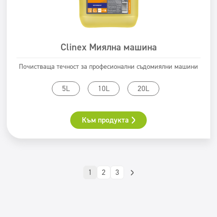
Clinex Миялна машина
Почистваща течност за професионални съдомиялни машини
5L
10L
20L
Към продукта
1
2
3