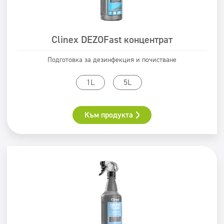
Тип измиване
Clinex DEZOFast концентрат
Машинно почистване
Сертификат
Ръчно почистване
Подготовка за дезинфекция и почистване
ECOLABEL
Safe for You Safe for Earth
1L
5L
Świadectwo PZH
Към продукта