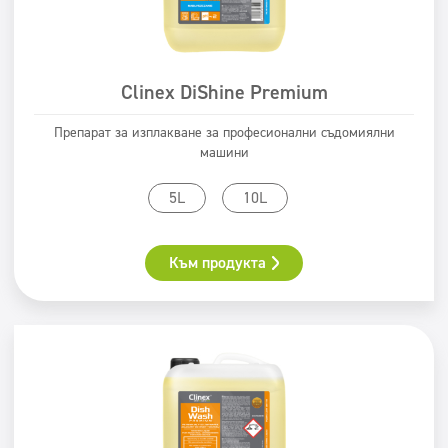
Clinex DiShine Premium
Препарат за изплакване за професионални съдомиялни
машини
5L
10L
Към продукта