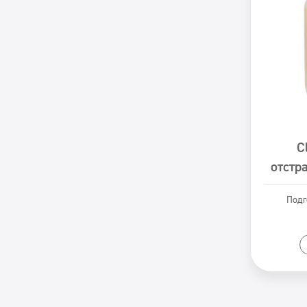
C
отстр
Подг