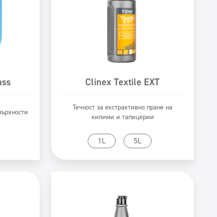
ass
Clinex Textile EXT
Течност за екстрактивно пране на
върхности
килими и тапицерии
Към продукта
1L
5L