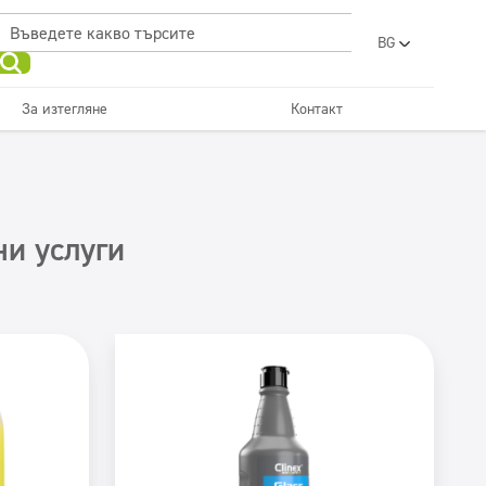
BG
PL
EN
За изтегляне
Контакт
UA
RO
Поддръжка на подове
Кухни и оборудване
Перални
красота
SR
FR
ET
Дозатори
и услуги
LV
LT