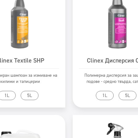
linex Textile SHP
Clinex Дисперсия 
иран шампоан за измиване на
Полимерна дисперсия за за
килими и тапицерии
подове - средно твърда, са
Към продукта
Към продукта
1L
5L
1L
5L