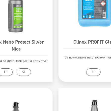
x Nano Protect Silver
Clinex PROFIT Gl
Nice
За почистване на стъклени по
а за дезинфекция на климатик
Към продукта
Към продукта
1L
5L
5L