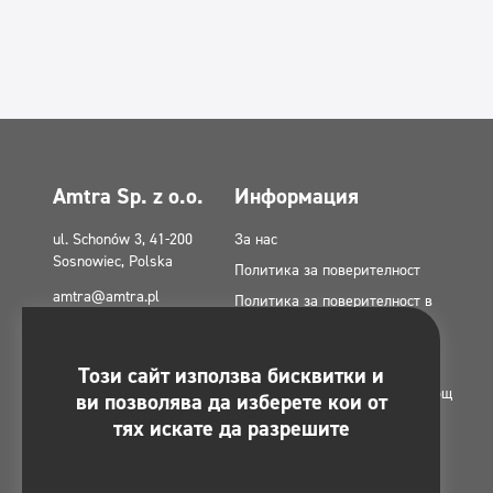
Amtra Sp. z o.o.
Информация
ul. Schonów 3, 41-200
За нас
Sosnowiec, Polska
Политика за поверителност
amtra@amtra.pl
Политика за поверителност в
социалните медии
Телефон за спешни
случаи
Политика за бисквитки (ЕС)
Този сайт използва бисквитки и
tel. +48 32 294 41 00
Безвъзмездна финансова помощ
ви позволява да изберете кои от
тях искате да разрешите
от европейски фондове
Контакт
Карта на сайта