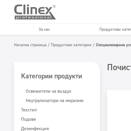
За нас
Продуктови кате
Текстил
Подове
Начална страница
/
Продуктови категории
/
Специализирани ус
Хорец
Автомивк
Освежители и
Икономична серия
Почис
неутрализатори
Категории продукти
Освежители за въздух
Неутрализатори на миризми
Текстил
Подове
Дезинфекция