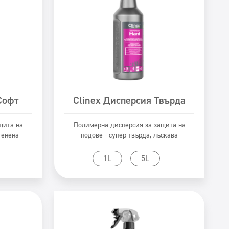
Софт
Clinex Дисперсия Твърда
щита на
Полимерна дисперсия за защита на
тенена
подове - супер твърда, лъскава
Към продукта
1L
5L