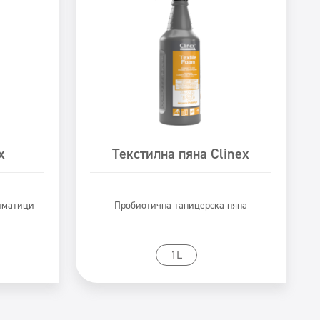
x
Текстилна пяна Clinex
лиматици
Пробиотична тапицерска пяна
Към продукта
1L