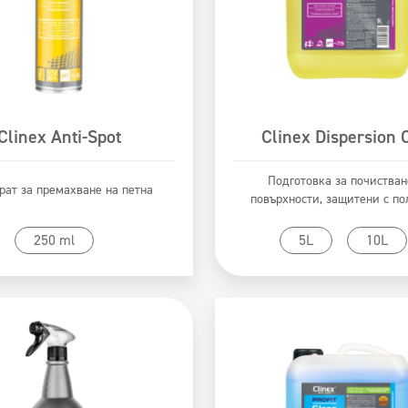
Clinex Anti-Spot
Clinex Dispersion 
Подготовка за почистван
рат за премахване на петна
повърхности, защитени с п
Към продукта
Към продукта
250 ml
5L
10L