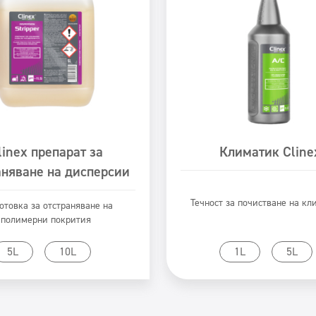
linex препарат за
Климатик Cline
аняване на дисперсии
Течност за почистване на к
отовка за отстраняване на
полимерни покрития
Към продукта
Към продукта
5L
10L
1L
5L