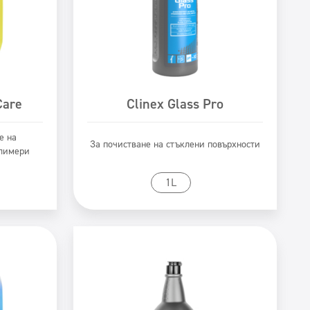
Care
Clinex Glass Pro
е на
За почистване на стъклени повърхности
олимери
Към продукта
1L