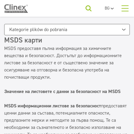
BG
PL
За нас
EN
Продуктови категории
Хорец
Kategorie plików do pobrania
UA
RO
MSDS карти
Продуктови категории
Текстил
SR
Автомивки
MSDS предоставя пълна информация за химичните
Подове
FR
вещества и безопасност. Достъпът до информационните
За вашия бранш
ET
листове за безопасност е от съществено значение за
Дезинфекция
Фирми за почистване
LV
осигуряване на отговорна и безопасна употреба на
LT
Санитарни помещения и бани
почистващи продукти.
За изтегляне
Перални
Поддръжка на подове
Значение на листовете с данни за безопасност на MSDS
Контакт
Кухни и оборудване
красота
MSDS информационни листове за безопасност
предоставят
ценни данни за състава, потенциалните опасности,
Икономична серия
предпазните мерки и методите за първа помощ. Те са
Освежители и неутрализатори
необходими за съзнателното и безопасно използване на