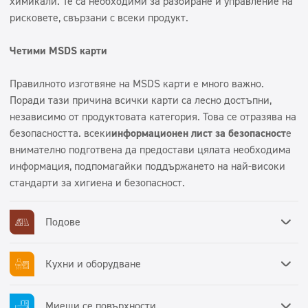
химикали. Те са необходими за разбиране и управление на
Суперконцентрати
рисковете, свързани с всеки продукт.
Миещи се повърхности
Четими MSDS карти
Дозатори
Правилното изготвяне на MSDS карти е много важно.
Поради тази причина всички карти са лесно достъпни,
независимо от продуктовата категория. Това се отразява на
безопасността. всеки
информационен лист за безопасност
е
внимателно подготвена да предостави цялата необходима
информация, подпомагайки поддържането на най-високи
стандарти за хигиена и безопасност.
Подове
Кухни и оборудване
Миещи се повърхности