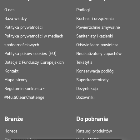
O nas
Podłogi
Typ mycia
Baza wiedzy
Kuchnie i urządzenia
Polityka prywatności
Powierzchnie zmywalne
Mycie maszynowe
Polityka prywatności w mediach
Sanitariaty i łazienki
Certyfikat
Mycie ręczne
społecznościowych
Odświeżacze powietrza
ECOLABEL
Polityka plików cookies (EU)
Neutralizatory zapachów
Safe for You Safe for Earth
Dotacje z Funduszy Europejskich
Tekstylia
Świadectwo PZH
Kontakt
Konserwacja podłóg
Mapa strony
Superkoncentraty
Regulamin konkursu -
Dezynfekcja
#MultiCleanChallenge
Dozowniki
Branże
Do pobrania
Horeca
Katalogi produktów
Firmy sprzątające
Karty MSDS