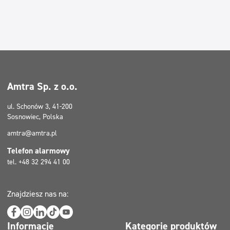
Dezynfekcja
Dezynfekcja
Linia ekonomiczna
Linia ekonomiczna
Dozowniki
Dozowniki
Obszary
Amtra Sp. z o.o.
Horeca
Kuchnia
ul. Schonów 3, 41-200
Sosnowiec, Polska
Sala konferencyjna
Restauracja/sala konsumpcyjna
amtra@amtra.pl
Hotel
Telefon alarmowy
Firmy sprzątające
tel. +48 32 294 41 00
Beauty
Myjnie samochodowe
Znajdziesz nas na:
Pralnie
Informacje
Kategorie produktów
Filtry