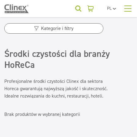
PL
EN
O nas
UA
Kategorie produktów
Horeca
Kategorie i filtry
RO
SR
Kategorie produktów
Podłogi
Kategorie produktów
FR
Firmy sprzątające
Środki czystości dla branży
Kuchnie i urządzenia
BG
Podłogi
Dla Twojej branży
ET
HoReCa
Powierzchnie zmywalne
Beauty
Kuchnie i urządzenia
LV
LT
Powierzchnie zmywalne
Sanitariaty i łazienki
Baza wiedzy
Profesjonalne środki czystości Clinex dla sektora
Sanitariaty i łazienki
Myjnie samochodowe
Horeca gwarantują najwyższą jakość i skuteczność.
Odświeżanie i neutralizatory
Odświeżanie i neutralizatory
Idealne rozwiązania do kuchni, restauracji, hoteli.
Do pobrania
Odświeżacze powietrza
Tekstylia
Pralnie
Neutralizatory zapachów
Brak produktów w wybranej kategorii
Konserwacja podłóg
Tekstylia
Kontakt
Konserwacja podłóg
Superkoncentraty
Superkoncentraty