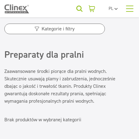
PL
EN
O nas
UA
Kategorie produktów
Horeca
Kategorie i filtry
RO
SR
Kategorie produktów
Podłogi
Kategorie produktów
FR
Firmy sprzątające
Preparaty dla pralni
Kuchnie i urządzenia
BG
Podłogi
Dla Twojej branży
ET
Powierzchnie zmywalne
Beauty
Kuchnie i urządzenia
LV
Zaawansowane środki piorące dla pralni wodnych.
LT
Powierzchnie zmywalne
Skutecznie usuwają plamy i zabrudzenia, jednocześnie
Sanitariaty i łazienki
Baza wiedzy
dbając o jakość i trwałość tkanin. Produkty Clinex
Sanitariaty i łazienki
Myjnie samochodowe
Odświeżanie i neutralizatory
gwarantują doskonałe rezultaty prania, spełniając
Odświeżanie i neutralizatory
wymagania profesjonalnych pralni wodnych.
Do pobrania
Odświeżacze powietrza
Tekstylia
Pralnie
Neutralizatory zapachów
Konserwacja podłóg
Brak produktów w wybranej kategorii
Tekstylia
Kontakt
Konserwacja podłóg
Superkoncentraty
Superkoncentraty