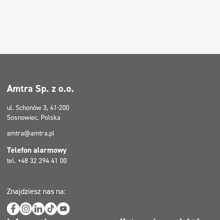
Dezynfekcja
Dezynfekcja
Linia ekonomiczna
Linia ekonomiczna
Dozowniki
Dozowniki
Obszary
Horeca
Amtra Sp. z o.o.
Firmy sprzątające
ul. Schonów 3, 41-200
Beauty
Sosnowiec, Polska
Myjnie samochodowe
amtra@amtra.pl
Pralnie
Telefon alarmowy
tel. +48 32 294 41 00
Filtry
Typ mycia
Znajdziesz nas na:
Mycie maszynowe