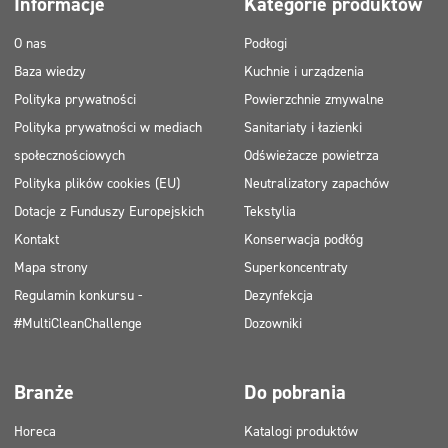
Informacje
Kategorie produktów
Certyfikat
Mycie ręczne
O nas
Podłogi
ECOLABEL
Baza wiedzy
Kuchnie i urządzenia
Safe for You Safe for Earth
Polityka prywatności
Powierzchnie zmywalne
Świadectwo PZH
Polityka prywatności w mediach
Sanitariaty i łazienki
społecznościowych
Odświeżacze powietrza
Polityka plików cookies (EU)
Neutralizatory zapachów
Dotacje z Funduszy Europejskich
Tekstylia
Kontakt
Konserwacja podłóg
Mapa strony
Superkoncentraty
Regulamin konkursu -
Dezynfekcja
#MultiCleanChallenge
Dozowniki
Branże
Do pobrania
Horeca
Katalogi produktów