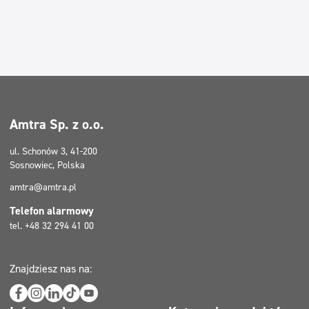
Dezynfekcja
Dezynfekcja
Linia ekonomiczna
Linia ekonomiczna
Dozowniki
Dozowniki
Obszary
Horeca
Amtra Sp. z o.o.
Firmy sprzątające
ul. Schonów 3, 41-200
Beauty
Sosnowiec, Polska
Myjnie samochodowe
amtra@amtra.pl
Pralnie
Telefon alarmowy
tel. +48 32 294 41 00
Filtry
Typ mycia
Znajdziesz nas na:
Mycie maszynowe