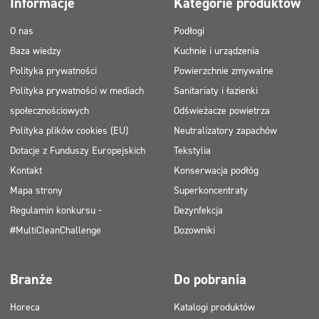
Informacje
Kategorie produktów
Certyfikat
Mycie ręczne
O nas
Podłogi
ECOLABEL
Baza wiedzy
Kuchnie i urządzenia
Safe for You Safe for Earth
Polityka prywatności
Powierzchnie zmywalne
Świadectwo PZH
Polityka prywatności w mediach
Sanitariaty i łazienki
społecznościowych
Odświeżacze powietrza
Polityka plików cookies (EU)
Neutralizatory zapachów
Dotacje z Funduszy Europejskich
Tekstylia
Kontakt
Konserwacja podłóg
Mapa strony
Superkoncentraty
Regulamin konkursu -
Dezynfekcja
#MultiCleanChallenge
Dozowniki
Branże
Do pobrania
Horeca
Katalogi produktów