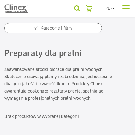
PL
EN
O nas
UA
Kategorie produktów
Horeca
Kategorie i filtry
RO
SR
Kategorie produktów
Podłogi
Kategorie produktów
FR
Firmy sprzątające
Preparaty dla pralni
Kuchnie i urządzenia
BG
Podłogi
Dla Twojej branży
ET
Powierzchnie zmywalne
Beauty
Kuchnie i urządzenia
LV
Zaawansowane środki piorące dla pralni wodnych.
LT
Powierzchnie zmywalne
Skutecznie usuwają plamy i zabrudzenia, jednocześnie
Sanitariaty i łazienki
Baza wiedzy
dbając o jakość i trwałość tkanin. Produkty Clinex
Sanitariaty i łazienki
Myjnie samochodowe
Odświeżanie i neutralizatory
gwarantują doskonałe rezultaty prania, spełniając
Odświeżanie i neutralizatory
wymagania profesjonalnych pralni wodnych.
Do pobrania
Odświeżacze powietrza
Tekstylia
Pralnie
Neutralizatory zapachów
Konserwacja podłóg
Brak produktów w wybranej kategorii
Tekstylia
Kontakt
Konserwacja podłóg
Superkoncentraty
Superkoncentraty