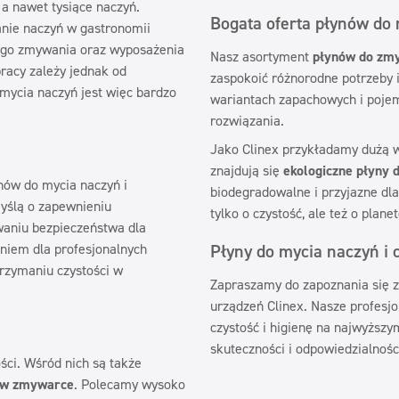
a nawet tysiące naczyń.
Bogata oferta płynów do 
anie naczyń w gastronomii
go zmywania oraz wyposażenia
Nasz asortyment
płynów do zm
acy zależy jednak od
zaspokoić różnorodne potrzeby 
ycia naczyń jest więc bardzo
wariantach zapachowych i poje
rozwiązania.
Jako Clinex przykładamy dużą w
znajdują się
ekologiczne płyny 
ynów do mycia naczyń i
biodegradowalne i przyjazne dla
myślą o zapewnieniu
tylko o czystość, ale też o planet
aniu bezpieczeństwa dla
niem dla profesjonalnych
Płyny do mycia naczyń i 
rzymaniu czystości w
Zapraszamy do zapoznania się z
urządzeń Clinex. Nasze profesjo
czystość i higienę na najwyższy
skuteczności i odpowiedzialnośc
ści. Wśród nich są także
i w zmywarce
. Polecamy wysoko