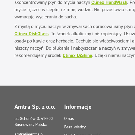
skoncentrowany płyn do mycia naczyń
Clinex HandWash
. P
mycie ręczne w ciepłej i zimnej wodzie. Nie pozostawia smug
wymagają wycierania do sucha.
Z myślą o myciu naczyń w zmywarkach opracowaliśmy płyn
Clinex DishGlass
. To środek alkaliczny i niskopieniący. Usu
osady po kawie oraz herbacie. Cechuje się właściwościami a
niszczy naczyń. Do płukania i nabłyszczania naczyń w zmyw
rekomendujemy środek
Clinex DiShine
. Dzięki niemu naczyn
Amtra Sp. z o.o.
Informacje
ul. Schonów 3, 41-200
O nas
Sosnowiec, Polska
Baza wiedzy
amtra@amtra.pl