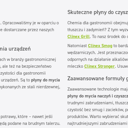
Skuteczne płyny do czys
i. Opracowaliśmy je w oparciu o
Chemia dla gastronomii obejmuj
e dostarczane przez naszych
tłuszczu i zadymień? Z tym wyzw
Clinex Grill
. To nasz środek do
Natomiast
Clinex Smog
to bard
enia urządzeń
wędzarniczych. Jest przeznaczo
iach w branży gastronomicznej
odpornych na działanie alkaliów
, ale też na bezpieczeństwo
mleczko
Clinex Stronger
. Usuwa
zystości dla gastronomii
Zaawansowane formuły g
 urządzeń. Są to
płyny do mycia
ykonanych ze stali nierdzewnej,
Zaawansowane technologie mają 
płyny do mycia naczyń i czyszc
trudnymi zabrudzeniami, tłuszc
czystość bez smug i zacieków, 
potrawy, które – nawet jeśli
produktów. Warto wybierać skut
będą podane na brudnym talerzu.
najtrudniejszymi zabrudzeniami 