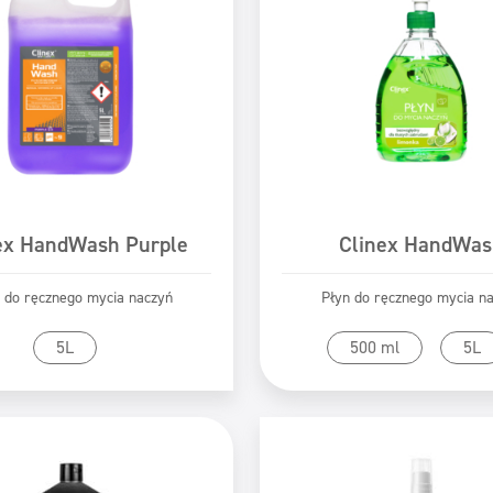
ex HandWash Purple
Clinex HandWas
 do ręcznego mycia naczyń
Płyn do ręcznego mycia n
zejdź do produktu
Przejdź do produk
5L
500 ml
5L