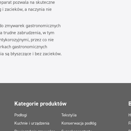
reparat pozwala na skuteczne
 i zacieków, a naczynia nie
 do zmywarek gastronomicznych
wa trudne zabrudzenia, w tym
ntykorozyjnymi, przez co nie
arkach gastronomicznych
ia są błyszczące i bez zacieków.
Kategorie produktów
Podłogi
Tekstylia
H
Kuchnie i urządzenia
Konserwacja podłóg
F