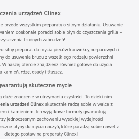
zczenia urządzeń Clinex
e przede wszystkim preparaty o silnym działaniu. Usuwanie
aniem doskonale poradzi sobie płyn do czyszczenia grilla –
 czyszczenia trudnych zabrudzeń!
zo silny preparat do mycia pieców konwekcyjno-parowych i
ny do usuwania brudu z wszelkiego rodzaju powierzchni
. W naszej ofercie znajdziesz również gotowe do użycia
 kamień, rdzę, osady i tłuszcz.
warantują skuteczne mycie
duże znaczenie w utrzymaniu czystości. To dzięki nim
zenia urządzeń Clinex
skutecznie radzą sobie w walce z
zem i kamieniem. Ich wyjątkowe formuły gwarantują
przy jednoczesnym zachowaniu wysokiej wydajności
eczne płyny do mycia naczyń, które poradzą sobie nawet z
– dlatego postaw na preparaty Clinex!