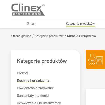
O nas
Kategorie produktów
Podłogi
Kuchnie i urządzenia
Strona główna
/
Kategorie produktów
/
Kuchnie i urządzenia
Horeca
Firmy sprząt
Konserwacja podłóg
Superkoncentraty
Kategorie produktów
Podłogi
Kuchnie i urządzenia
Powierzchnie zmywalne
Sanitariaty i łazienki
Odświeżanie i neutralizatory