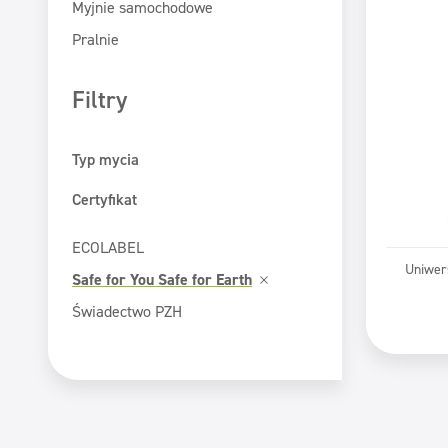
Myjnie samochodowe
Pralnie
Filtry
Typ mycia
Mycie maszynowe
Certyfikat
Mycie ręczne
ECOLABEL
Uniwer
Safe for You Safe for Earth
Pr
Świadectwo PZH