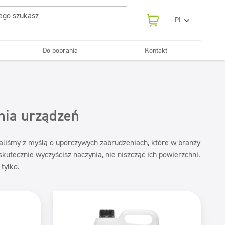
PL
EN
UA
Do pobrania
Kontakt
RO
Odświeżanie
SR
Tekstylia
i neutralizatory
e samochodowe
Pralnie
FR
BG
Dozowniki
ET
nia urządzeń
LV
LT
aliśmy z myślą o uporczywych zabrudzeniach, które w branży
tecznie wyczyścisz naczynia, nie niszcząc ich powierzchni.
tylko.