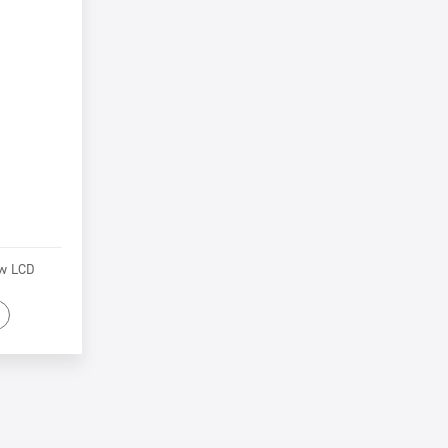
ów LCD
tu