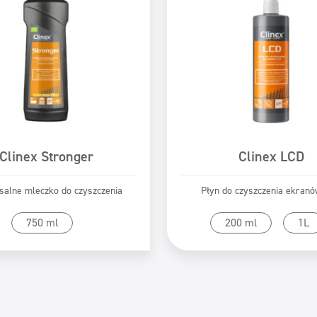
Clinex Stronger
Clinex LCD
salne mleczko do czyszczenia
Płyn do czyszczenia ekran
zejdź do produktu
Przejdź do produk
750 ml
200 ml
1L