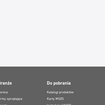
Branże
Do pobrania
oreca
Katalogi produktów
irmy sprzątające
Karty MSDS