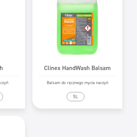
h
Clinex HandWash Balsam
aczyń
Balsam do ręcznego mycia naczyń
tu
Przejdź do produktu
5L