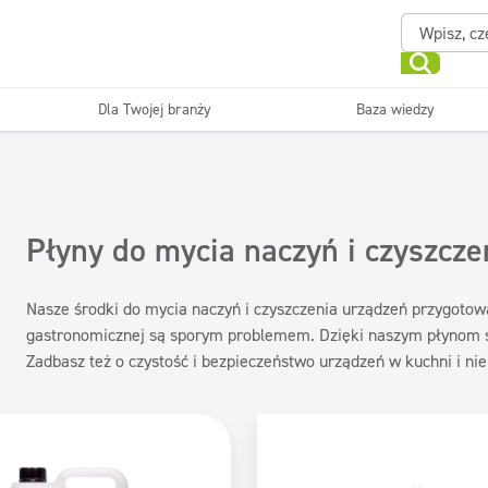
Dla Twojej branży
Baza wiedzy
Powierzchnie zmywalne
Sanitariaty i łazienki
ające
Beauty
Myjni
Dezynfekcja
Linia ekonomiczna
Płyny do mycia naczyń i czyszcze
Nasze środki do mycia naczyń i czyszczenia urządzeń przygotow
gastronomicznej są sporym problemem. Dzięki naszym płynom sku
Zadbasz też o czystość i bezpieczeństwo urządzeń w kuchni i nie 