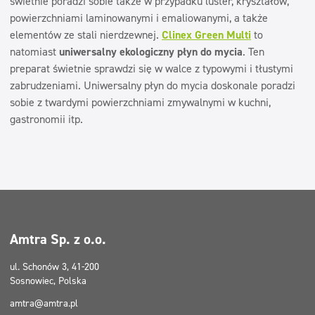
świetnie poradzi sobie także w przypadku luster, kryształów,
powierzchniami laminowanymi i emaliowanymi, a także
elementów ze stali nierdzewnej.
Clinex Green Multi
to
natomiast
uniwersalny ekologiczny płyn do mycia
. Ten
preparat świetnie sprawdzi się w walce z typowymi i tłustymi
zabrudzeniami. Uniwersalny płyn do mycia doskonale poradzi
sobie z twardymi powierzchniami zmywalnymi w kuchni,
gastronomii itp.
Amtra Sp. z o.o.
ul. Schonów 3, 41-200
Sosnowiec, Polska
amtra@amtra.pl