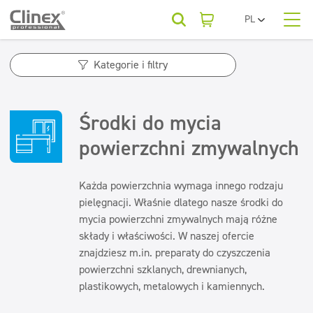
PL
EN
O nas
UA
Kategorie produktów
Horeca
Kategorie i filtry
RO
SR
Kategorie produktów
Podłogi
Kategorie produktów
FR
Firmy sprzątające
Środki do mycia
Kuchnie i urządzenia
BG
Podłogi
Dla Twojej branży
ET
powierzchni zmywalnych
Powierzchnie zmywalne
Beauty
Kuchnie i urządzenia
LV
LT
Powierzchnie zmywalne
Sanitariaty i łazienki
Baza wiedzy
Każda powierzchnia wymaga innego rodzaju
Sanitariaty i łazienki
Myjnie samochodowe
pielęgnacji. Właśnie dlatego nasze środki do
Odświeżanie i neutralizatory
Odświeżanie i neutralizatory
mycia powierzchni zmywalnych mają różne
Do pobrania
Odświeżacze powietrza
Tekstylia
składy i właściwości. W naszej ofercie
Pralnie
Neutralizatory zapachów
znajdziesz m.in. preparaty do czyszczenia
Konserwacja podłóg
powierzchni szklanych, drewnianych,
Tekstylia
Kontakt
plastikowych, metalowych i kamiennych.
Konserwacja podłóg
Superkoncentraty
Superkoncentraty