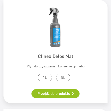
Certyfikat
Mycie ręczne
ECOLABEL
Safe for You Safe for Earth
Świadectwo PZH
Clinex Delos Mat
Płyn do czyszczenia i konserwacji mebli
1L
5L
Przejdź do produktu