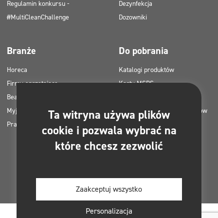
Regulamin konkursu -
Dezynfekcja
#MultiCleanChallenge
Dozowniki
Branże
Do pobrania
Horeca
Katalogi produktów
Firmy sprzątające
Karty MSDS
Beauty
Instrukcje HACCP
Myjnie samochodowe
Plany zastosowania produktów
Ta witryna używa plików
Pralnie
Clinex
cookie i pozwala wybrać na
Pozwolenia i atesty
które chcesz zezwolić
Zdjęcia do druku
E-booki
Zaakceptuj wszystko
Personalizacja