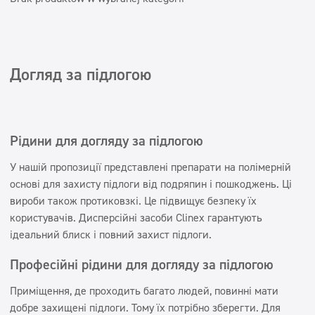
Супер концентрати
Супер концентрати
Дезінфекція
Дезінфекція
Дозатори
Дозатори
Догляд за підлогою
Obszary
Горець
Рідини для догляду за підлогою
Клінінгові компанії
Краса
У нашій пропозиції представлені препарати на полімерній
Автомийки
основі для захисту підлоги від подряпин і пошкоджень. Ці
вироби також протиковзкі. Це підвищує безпеку їх
Вода пральні
користувачів. Дисперсійні засоби Clinex гарантують
Filtry
ідеальний блиск і повний захист підлоги.
Професійні рідини для догляду за підлогою
Typ mycia
Приміщення, де проходить багато людей, повинні мати
Машинне прання
добре захищені підлоги. Тому їх потрібно зберегти. Для