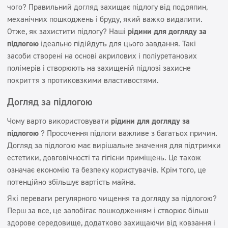
Сертифікат
чого? Правильний догляд захищає підлогу від подряпин,
Ручне прання
механічних пошкоджень і бруду, який важко видалити.
Безпечно для вас Безпечно для Землі
Отже, як захистити підлогу? Наші
рідини для догляду за
підлогою
ЕКОЛОГІЧНЕ МАРКУВАННЯ
ідеально підійдуть для цього завдання. Такі
засоби створені на основі акрилових і поліуретанових
Сертифікат ПЖ
полімерів і створюють на захищеній підлозі захисне
покриття з протиковзкими властивостями.
Догляд за підлогою
Чому варто використовувати
рідини для догляду за
підлогою
? Просочення підлоги важливе з багатьох причин.
Догляд за підлогою має вирішальне значення для підтримки
естетики, довговічності та гігієни приміщень. Це також
означає економію та безпеку користувачів. Крім того, це
потенційно збільшує вартість майна.
Які переваги регулярного чищення та догляду за підлогою?
Перш за все, це запобігає пошкодженням і створює більш
здорове середовище, додатково захищаючи від ковзання і