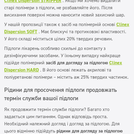
Clinex Dispersion STRIPPER
. Якщо ми хочемо видалити
старі полімери з підлоги, не розбавляйте його. Після
висихання поверхні можна наносити новий захисний шар.
У нашій пропозиції також є засіб на полімерній основі
Clinex
Dispersion SOFT
. Має блискучі та протиковзкі властивості.
У його складі міститься цілих 20% твердих речовин.
Підлоги лікарень особливо схильні до контакту з
дезінфікуючими засобами. У їхньому випадку найкраще
підійде полімерний
засіб для догляду за підлогою
Clinex
Dispersion HARD
. В його основі лежать акрилові та
поліуретанові полімери – містить аж 25% твердих частинок.
Рідини для просочення підлоги продовжать
термін служби вашої підлоги
Як продовжити термін служби підлоги? Багато хто
задається цим питанням. Однак відповідь проста.
Необхідний належний догляд і догляд за підлогою. Для
цього відмінно підійдуть
рідини для догляду за підлогою