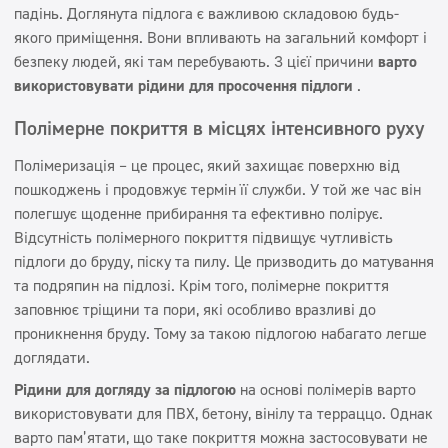
падінь. Доглянута підлога є важливою складовою будь-
якого приміщення. Вони впливають на загальний комфорт і
безпеку людей, які там перебувають. З цієї причини
варто
використовувати рідини для просочення підлоги
.
Полімерне покриття в місцях інтенсивного руху
Полімеризація – це процес, який захищає поверхню від
пошкоджень і продовжує термін її служби. У той же час він
полегшує щоденне прибирання та ефективно полірує.
Відсутність полімерного покриття підвищує чутливість
підлоги до бруду, піску та пилу. Це призводить до матування
та подряпин на підлозі. Крім того, полімерне покриття
заповнює тріщини та пори, які особливо вразливі до
проникнення бруду. Тому за такою підлогою набагато легше
доглядати.
Рідини для догляду за підлогою
на основі полімерів варто
використовувати для ПВХ, бетону, вінілу та терраццо. Однак
варто пам’ятати, що таке покриття можна застосовувати не