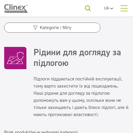
UA
PL
Про нас
EN
Категорії товарів
Горець
Kategorie i filtry
RO
SR
Економічна лінійка
Категорії товарів
Kategorie produktów
FR
Клінінгові компанії
Рідини для догляду за
Підлоги
BG
Економічна лінійка
Для вашої галузі
ET
підлогою
Кухні та пристроїв
Краса
Підлоги
LV
LT
Кухні та пристроїв
Миються поверхні
Завантажити
Підлоги піддаються постійній експлуатації,
Миються поверхні
Автомийки
тому варто захистити їх від пошкоджень.
Санвузли та санвузли
Санвузли та санвузли
Наші рідини для догляду за підлогою
Контакти
Освіжаючий и нейтралізатори
Освіжаючий и нейтралізатори
допоможуть вам у цьому, оскільки вони не
Вода пральні
Освіжувачі повітря
тільки захищають і дають блиск підлогі, але й
Текстиль
мають протиковзкі властивості.
Нейтралізатори запахів
Текстиль
Догляд за підлогою
Brak produktów w wybranej kategorii
Догляд за підлогою