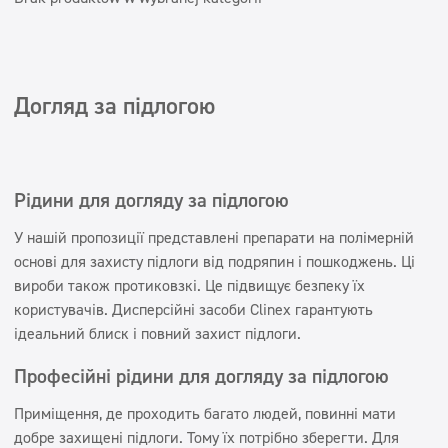
Супер концентрати
Супер концентрати
Дезінфекція
Дезінфекція
Дозатори
Дозатори
Догляд за підлогою
Obszary
Горець
Рідини для догляду за підлогою
Клінінгові компанії
Краса
У нашій пропозиції представлені препарати на полімерній
Автомийки
основі для захисту підлоги від подряпин і пошкоджень. Ці
вироби також протиковзкі. Це підвищує безпеку їх
Вода пральні
користувачів. Дисперсійні засоби Clinex гарантують
Filtry
ідеальний блиск і повний захист підлоги.
Професійні рідини для догляду за підлогою
Typ mycia
Приміщення, де проходить багато людей, повинні мати
Машинне прання
добре захищені підлоги. Тому їх потрібно зберегти. Для