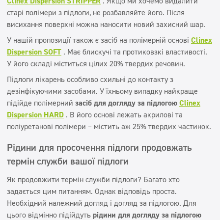
Clinex Dispersion STRIPPER
. Якщо ми хочемо видалити
старі полімери з підлоги, не розбавляйте його. Після
висихання поверхні можна наносити новий захисний шар.
У нашій пропозиції також є засіб на полімерній основі
Clinex
Dispersion SOFT
. Має блискучі та протиковзкі властивості.
У його складі міститься цілих 20% твердих речовин.
Підлоги лікарень особливо схильні до контакту з
дезінфікуючими засобами. У їхньому випадку найкраще
підійде полімерний
засіб для догляду за підлогою
Clinex
Dispersion HARD
. В його основі лежать акрилові та
поліуретанові полімери – містить аж 25% твердих частинок.
Рідини для просочення підлоги продовжать
термін служби вашої підлоги
Як продовжити термін служби підлоги? Багато хто
задається цим питанням. Однак відповідь проста.
Необхідний належний догляд і догляд за підлогою. Для
цього відмінно підійдуть
рідини для догляду за підлогою