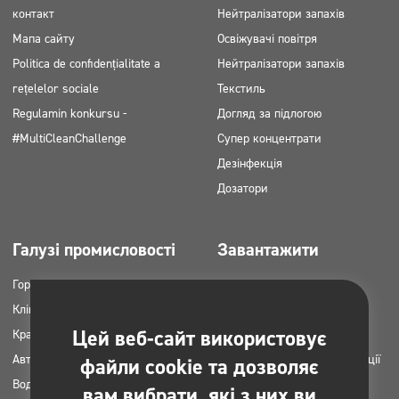
контакт
Нейтралізатори запахів
Мапа сайту
Освіжувачі повітря
Politica de confidențialitate a
Нейтралізатори запахів
rețelelor sociale
Текстиль
Regulamin konkursu -
Догляд за підлогою
#MultiCleanChallenge
Супер концентрати
Дезінфекція
Дозатори
Галузі промисловості
Завантажити
Горець
Каталоги продукції
Клінінгові компанії
Картки MSDS
Цей веб-сайт використовує
Краса
Інструкція НАССР
Автомийки
Плани застосування продукції
файли cookie та дозволяє
Вода пральні
Clinex
вам вибрати, які з них ви