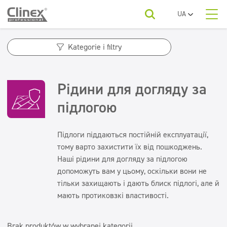
UA
PL
Про нас
EN
Категорії товарів
Горець
Kategorie i filtry
RO
SR
Економічна лінійка
Категорії товарів
Kategorie produktów
FR
Клінінгові компанії
Рідини для догляду за
Підлоги
BG
Економічна лінійка
Для вашої галузі
ET
підлогою
Кухні та пристроїв
Краса
Підлоги
LV
LT
Кухні та пристроїв
Миються поверхні
Завантажити
Підлоги піддаються постійній експлуатації,
Миються поверхні
Автомийки
тому варто захистити їх від пошкоджень.
Санвузли та санвузли
Санвузли та санвузли
Наші рідини для догляду за підлогою
Контакти
Освіжаючий и нейтралізатори
Освіжаючий и нейтралізатори
допоможуть вам у цьому, оскільки вони не
Вода пральні
Освіжувачі повітря
тільки захищають і дають блиск підлогі, але й
Текстиль
мають протиковзкі властивості.
Нейтралізатори запахів
Текстиль
Догляд за підлогою
Brak produktów w wybranej kategorii
Догляд за підлогою