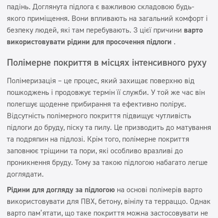
падінь. Доглянута підлога є важливою складовою будь-
якого приміщення. Вони впливають на загальний комфорт і
безпеку людей, які там перебувають. З цієї причини
варто
використовувати рідини для просочення підлоги
.
Полімерне покриття в місцях інтенсивного руху
Полімеризація – це процес, який захищає поверхню від
пошкоджень і продовжує термін її служби. У той же час він
полегшує щоденне прибирання та ефективно полірує.
Відсутність полімерного покриття підвищує чутливість
підлоги до бруду, піску та пилу. Це призводить до матування
та подряпин на підлозі. Крім того, полімерне покриття
заповнює тріщини та пори, які особливо вразливі до
проникнення бруду. Тому за такою підлогою набагато легше
доглядати.
Рідини для догляду за підлогою
на основі полімерів варто
використовувати для ПВХ, бетону, вінілу та терраццо. Однак
варто пам’ятати, що таке покриття можна застосовувати не