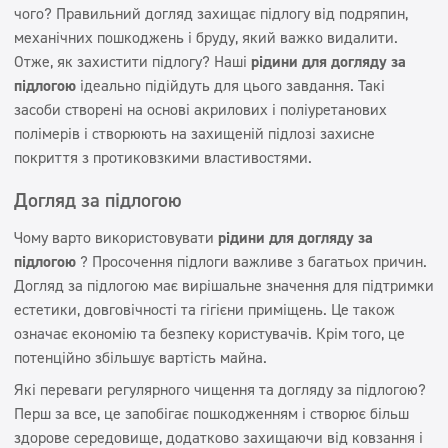
Сертифікат
чого? Правильний догляд захищає підлогу від подряпин,
Ручне прання
механічних пошкоджень і бруду, який важко видалити.
Безпечно для вас Безпечно для Землі
Отже, як захистити підлогу? Наші
рідини для догляду за
підлогою
ЕКОЛОГІЧНЕ МАРКУВАННЯ
ідеально підійдуть для цього завдання. Такі
засоби створені на основі акрилових і поліуретанових
Сертифікат ПЖ
полімерів і створюють на захищеній підлозі захисне
покриття з протиковзкими властивостями.
Догляд за підлогою
Чому варто використовувати
рідини для догляду за
підлогою
? Просочення підлоги важливе з багатьох причин.
Догляд за підлогою має вирішальне значення для підтримки
естетики, довговічності та гігієни приміщень. Це також
означає економію та безпеку користувачів. Крім того, це
потенційно збільшує вартість майна.
Які переваги регулярного чищення та догляду за підлогою?
Перш за все, це запобігає пошкодженням і створює більш
здорове середовище, додатково захищаючи від ковзання і