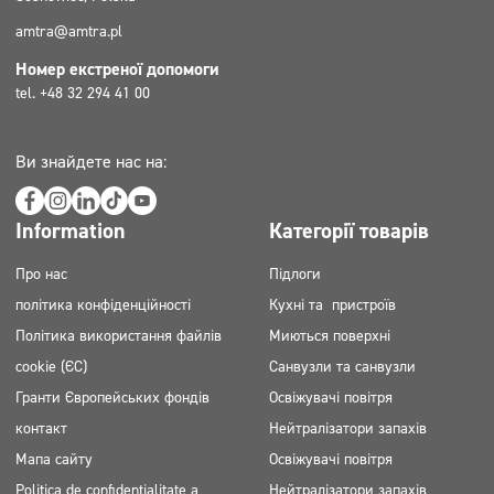
amtra@amtra.pl
Номер екстреної допомоги
tel. +48 32 294 41 00
Ви знайдете нас на:
Information
Категорії товарів
Про нас
Підлоги
політика конфіденційності
Кухні та пристроїв
Політика використання файлів
Миються поверхні
cookie (ЄС)
Санвузли та санвузли
Гранти Європейських фондів
Освіжувачі повітря
контакт
Нейтралізатори запахів
Мапа сайту
Освіжувачі повітря
Politica de confidențialitate a
Нейтралізатори запахів