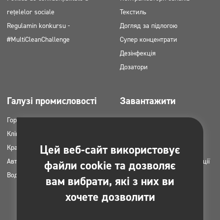
rețelelor sociale
Текстиль
Regulamin konkursu -
Догляд за підлогою
#MultiCleanChallenge
Супер концентрати
Дезінфекція
Дозатори
Галузі промисловості
Завантажити
Горець
Каталоги продукції
Клінінгові компанії
Картки MSDS
Цей веб-сайт використовує
Краса
Інструкція НАССР
Автомийки
Плани застосування продукції
файли cookie та дозволяє
Вода пральні
Clinex
вам вибрати, які з них ви
Дозволи та погодження
хочете дозволити
Фотографії для друку
Електронні книги