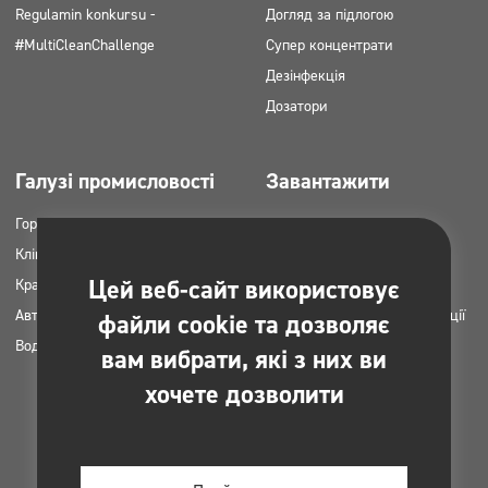
Regulamin konkursu -
Догляд за підлогою
#MultiCleanChallenge
Супер концентрати
Дезінфекція
Дозатори
Галузі промисловості
Завантажити
Горець
Каталоги продукції
Клінінгові компанії
Картки MSDS
Цей веб-сайт використовує
Краса
Інструкція НАССР
Автомийки
Плани застосування продукції
файли cookie та дозволяє
Вода пральні
Clinex
вам вибрати, які з них ви
Дозволи та погодження
хочете дозволити
Фотографії для друку
Електронні книги