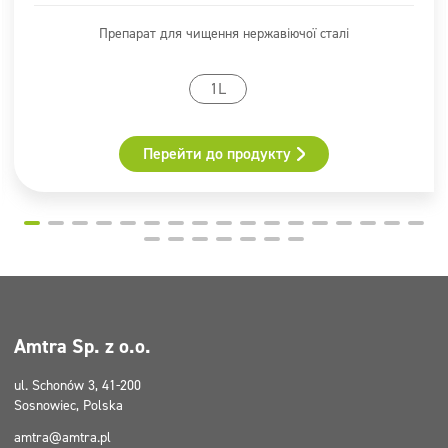
Має освіжаючий аромат
– який підкреслює ефект
свіжоочищеної поверхні і огортає інтер’єр приємним
Препарат для чищення нержавіючої сталі
ароматом.
1L
Перейти до продукту
Amtra Sp. z o.o.
ul. Schonów 3, 41-200
Sosnowiec, Polska
amtra@amtra.pl