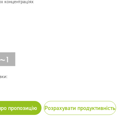
их концентраціях
вки:
про пропозицію
Розрахувати продуктивність