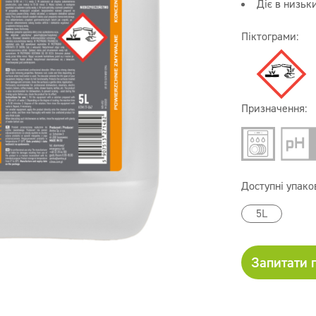
Діє в низьк
Піктограми:
Призначення:
Доступні упако
5L
Запитати 