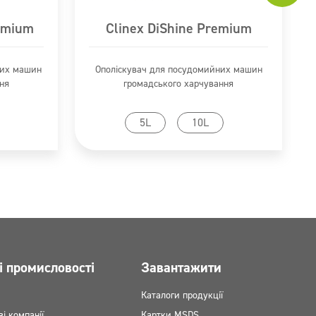
emium
Clinex DiShine Premium
них машин
Ополіскувач для посудомийних машин
ня
громадського харчування
ту
Перейти до продукту
5L
10L
і промисловості
Завантажити
Каталоги продукції
ві компанії
Картки MSDS