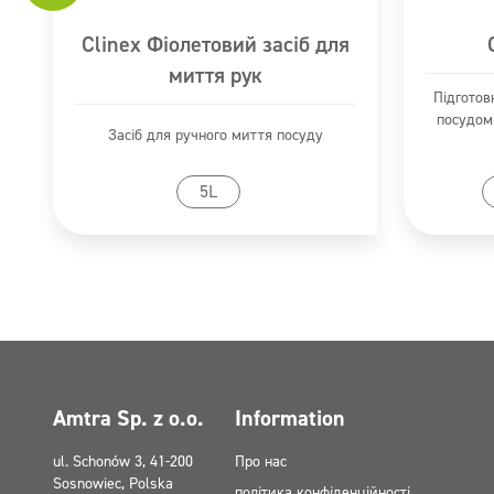
Clinex Фіолетовий засіб для
Небезпечні речовини
миття рук
фосфорна кислота (V) 75 %
Підготов
посудом
Піктограми
Засіб для ручного миття посуду
GHS05
Перейти до продукту
Пер
5L
Amtra Sp. z o.o.
Information
ul. Schonów 3, 41-200
Про нас
Sosnowiec, Polska
політика конфіденційності