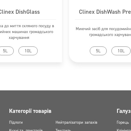
Clinex DishGlass
Clinex DishWash Pr
ка до миття скляного посуду в
Миючий засіб для посудомий
ийних машинах громадського
громадського харчуван
харчування
ейти до продукту
Перейти до продук
5L
10L
5L
10L
Категорії товарів
Галуз
Підлоги
Нейтралізатори запахів
Горець
Кухні та пристроїв
Текстиль
Клінінго