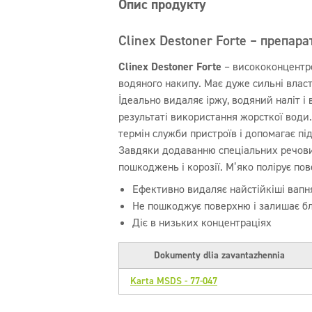
Опис продукту
Clinex Destoner Forte – препар
Clinex Destoner Forte
– висококонцентр
водяного накипу. Має дуже сильні влас
Ідеально видаляє іржу, водяний наліт і
результаті використання жорсткої води
термін служби пристроїв і допомагає пі
Завдяки додаванню спеціальних речови
пошкоджень і корозії. М’яко полірує пов
Ефективно видаляє найстійкіші вапня
Не пошкоджує поверхню і залишає б
Діє в низьких концентраціях
Dokumenty dlia zavantazhennia
Karta MSDS - 77-047