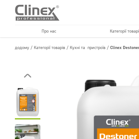
Про нас
Категорії товар
Економічна лінійка
Підлоги
додому
/
Категорії товарів
/
Кухні та пристроїв
/
Clinex Destone
Горець
Клінінгові ко
Текстиль
Догляд за підлогою