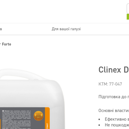
ів
Для вашої галузі
Кухні та пристроїв
Миються поверхні
r Forte
мпанії
Краса
Супер концентрати
Дезінфекція
Clinex D
KTM: 77-047
Підготовка до 
Основні властив
Ефективно в
Не пошкодж