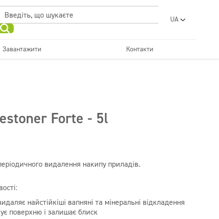
UA
PL
EN
Завантажити
Контакти
RO
Освіжаючий
SR
Санвузли та санвузли
и нейтралізатори
Автомийки
Вода пральні
FR
BG
Дозатори
ET
estoner Forte - 5l
LV
LT
періодичного видалення накипу приладів.
ості:
идаляє найстійкіші вапняні та мінеральні відкладення
ує поверхню і залишає блиск