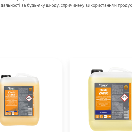
ан/пари/аерозолі.
ідальності за будь-яку шкоду, спричинену використанням продук
вички/захисний одяг/захист для очей/
: Прополощіть рот. НЕ викликайте
 НА ШКІРУ (або волосся): Негайно зніміть
іру водою або прийміть душ. CLINEX
І В ОЧІ: Обережно промивайте очі водою
актні лінзи, якщо вони є і їх легко зняти.