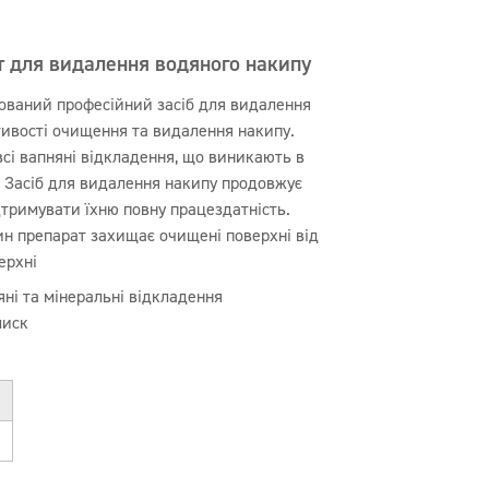
ат для видалення водяного накипу
ований професійний засіб для видалення
тивості очищення та видалення накипу.
 всі вапняні відкладення, що виникають в
. Засіб для видалення накипу продовжує
дтримувати їхню повну працездатність.
н препарат захищає очищені поверхні від
ерхні
ні та мінеральні відкладення
лиск