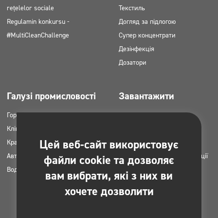
rețelelor sociale
Текстиль
Regulamin konkursu -
Догляд за підлогою
#MultiCleanChallenge
Супер концентрати
Дезінфекція
Дозатори
Галузі промисловості
Завантажити
Горець
Каталоги продукції
Клінінгові компанії
Картки MSDS
Цей веб-сайт використовує
Краса
Інструкція НАССР
Автомийки
Плани застосування продукції
файли cookie та дозволяє
Вода пральні
Clinex
вам вибрати, які з них ви
Дозволи та погодження
хочете дозволити
Фотографії для друку
Електронні книги