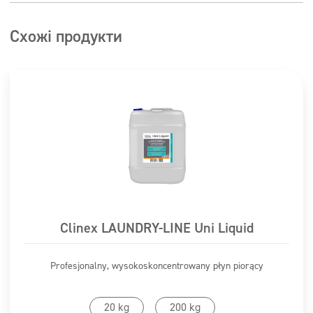
тканиною або нанесіть на тканину і рівномірно
потріть.
Схожі продукти
Не використовуйте препарати в місцях, де небажана
слизькість поверхні (кермо, педалі, важіль коробки
передач тощо).
Сяючий ефект – готовий до використання препарат
Матовий ефект – від 1:1-2
Clinex LAUNDRY-LINE Uni Liquid
Profesjonalny, wysokoskoncentrowany płyn piorący
20 kg
200 kg