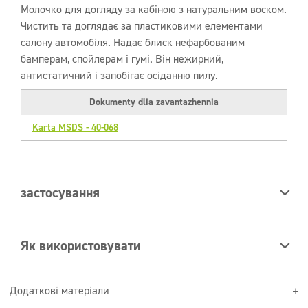
Молочко для догляду за кабіною з натуральним воском.
Чистить та доглядає за пластиковими елементами
салону автомобіля. Надає блиск нефарбованим
бамперам, спойлерам і гумі. Він нежирний,
антистатичний і запобігає осіданню пилу.
Dokumenty dlia zavantazhennia
Karta MSDS - 40-068
застосування
Засіб призначений для традиційного ручного прання.
Як використовувати
Нанесіть препарат безпосередньо на поверхню, яку
Додаткові матеріали
потрібно очистити, потім відполіруйте м’якою