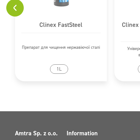
Clinex FastSteel
Clinex
Препарат для чищення нержавіючої сталі
Універ
Перейти до продукту
Пер
1L
Amtra Sp. z o.o.
Information