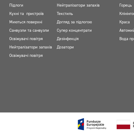
Підлоги
Нейтралізатори запахів
Горець
Кухні та пристроїв
Текстиль
Клінінго
Миються поверхні
Догляд за підлогою
Краса
Санвузли та санвузли
Супер концентрати
Автоми
Освіжувачі повітря
Дезінфекція
Вода пр
Нейтралізатори запахів
Дозатори
Освіжувачі повітря