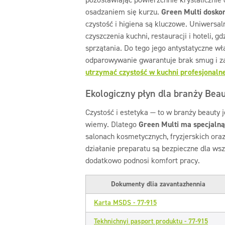
osadzaniem się kurzu.
Green Multi dosko
czystość i higiena są kluczowe. Uniwersal
czyszczenia kuchni, restauracji i hoteli, 
sprzątania. Do tego jego antystatyczne wł
odparowywanie gwarantuje brak smug i z
utrzymać czystość w kuchni profesjonaln
Ekologiczny płyn dla branży Bea
Czystość i estetyka — to w branży beauty 
wiemy. Dlatego
Green Multi ma specjalną
salonach kosmetycznych, fryzjerskich oraz
działanie preparatu są bezpieczne dla ws
dodatkowo podnosi komfort pracy.
Dokumenty dlia zavantazhennia
Karta MSDS - 77-915
Tekhnichnyi pasport produktu - 77-915