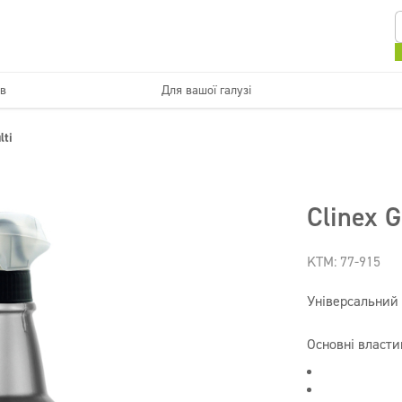
ів
Для вашої галузі
Кухні та пристроїв
Миються поверхні
lti
мпанії
Краса
Супер концентрати
Дезінфекція
Clinex G
KTM: 77-915
Універсальний
Основні властив