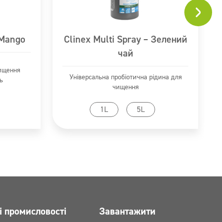
 Mango
Clinex Multi Spray – Зелений
чай
чищення
Універсальна пробіотична рідина для
ь
чищення
ту
Перейти до продукту
1L
5L
і промисловості
Завантажити