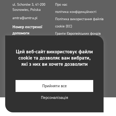
ul. Schonów 3, 41-200
Про нас
Sosnowiec, Polska
політика конфіденційності
amtra@amtra.pl
Політика використання файлів
cookie (ЄС)
Номер екстреної
допомоги
Гранти Європейських фондів
tel. +48 32 294 41 00
контакт
Мапа сайту
Цей веб-сайт використовує файли
Ви знайдете нас на:
Politica de confidențialitate a
cookie та дозволяє вам вибрати,
rețelelor sociale
які з них ви хочете дозволити
Regulamin konkursu -
#MultiCleanChallenge
Прийняти все
Персоналізація
© 2026 Amtra Sp. z o. o. By
Software Things