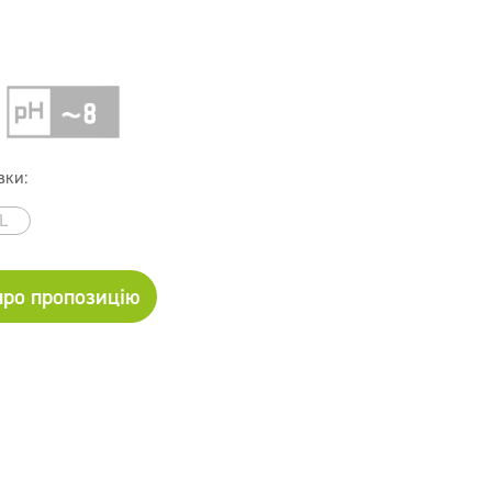
вки:
L
про пропозицію