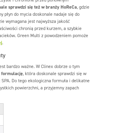
nale sprawdzi się też w branży HoReCa
, gdzie
ny płyn do mycia doskonale nadaje się do
gdzie wymagana jest najwyższa jakość
aściwości chronią przed kurzem, a szybkie
acieków. Green Multi z powodzeniem pomoże
ej
.
uty
jest bardzo ważne. W Clinex dobrze o tym
 formulację
, która doskonale sprawdzi się w
 SPA. Do tego ekologiczna formuła i delikatne
zystkich powierzchni, a przyjemny zapach