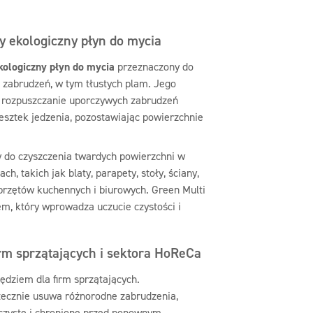
y ekologiczny płyn do mycia
kologiczny płyn do mycia
przeznaczony do
 zabrudzeń, w tym tłustych plam. Jego
rozpuszczanie uporczywych zabrudzeń
esztek jedzenia, pozostawiając powierzchnie
ny do czyszczenia twardych powierzchni w
h, takich jak blaty, parapety, stoły, ściany,
przętów kuchennych i biurowych. Green Multi
m, który wprowadza uczucie czystości i
irm sprzątających i sektora HoReCa
ędziem dla firm sprzątających.
tecznie usuwa różnorodne zabrudzenia,
 czyste i chronione przed ponownym