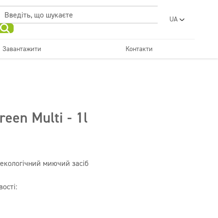
UA
PL
EN
Завантажити
Контакти
RO
Освіжаючий
SR
Санвузли та санвузли
и нейтралізатори
Автомийки
Вода пральні
FR
BG
Дозатори
ET
reen Multi - 1l
LV
LT
 екологічний миючий засіб
ості: