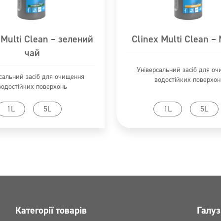
 Multi Clean – зелений
Clinex Multi Clean –
чай
Універсальний засіб для о
сальний засіб для очищення
водостійких поверхон
водостійких поверхонь
ейти до продукту
Перейти до продук
1L
5L
1L
5L
Категорії товарів
Галуз