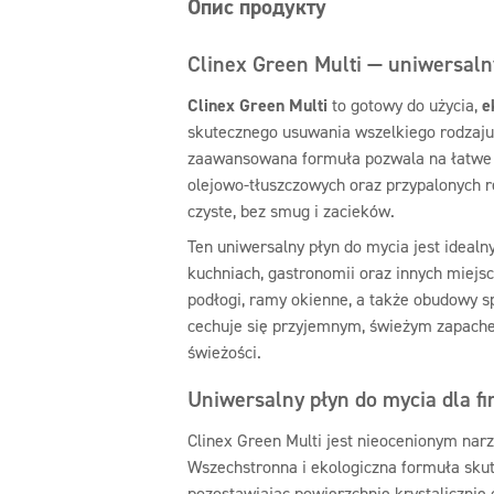
Опис продукту
Clinex Green Multi — uniwersaln
Clinex Green Multi
to gotowy do użycia,
e
skutecznego usuwania wszelkiego rodzaju
zaawansowana formuła pozwala na łatwe 
olejowo-tłuszczowych oraz przypalonych r
czyste, bez smug i zacieków.
Ten uniwersalny płyn do mycia jest ideal
kuchniach, gastronomii oraz innych miejscac
podłogi, ramy okienne, a także obudowy s
cechuje się przyjemnym, świeżym zapache
świeżości.
Uniwersalny płyn do mycia dla f
Clinex Green Multi jest nieocenionym narz
Wszechstronna i ekologiczna formuła sku
pozostawiając powierzchnie krystalicznie