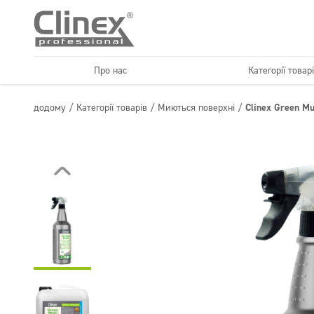
Про нас
Категорії товар
Економічна лінійка
Підлоги
додому
/
Категорії товарів
/
Миються поверхні
/
Clinex Green Mu
Горець
Клінінгові ко
Текстиль
Догляд за підлогою