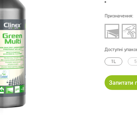
Призначення:
Доступні упако
1L
5
Запитати 