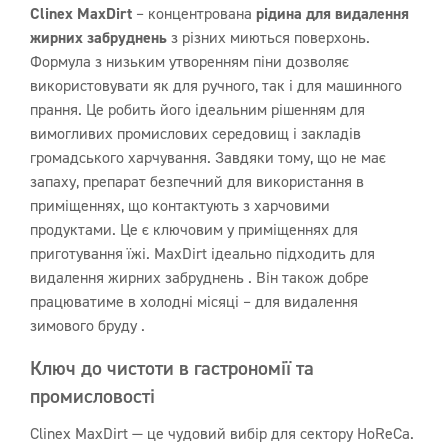
Clinex MaxDirt
– концентрована
рідина для видалення
жирних забруднень
з різних миються поверхонь.
Формула з низьким утворенням піни дозволяє
використовувати як для ручного, так і для машинного
прання. Це робить його ідеальним рішенням для
вимогливих промислових середовищ і закладів
громадського харчування. Завдяки тому, що не має
запаху, препарат безпечний для використання в
приміщеннях, що контактують з харчовими
продуктами. Це є ключовим у приміщеннях для
приготування їжі. MaxDirt ідеально підходить для
видалення жирних забруднень . Він також добре
працюватиме в холодні місяці – для видалення
зимового бруду .
Ключ до чистоти в гастрономії та
промисловості
Clinex MaxDirt — це чудовий вибір для сектору HoReCa.