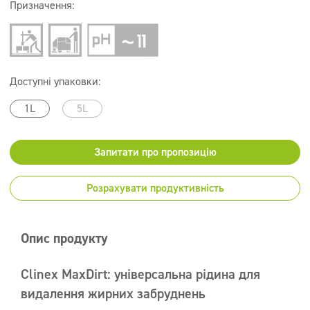
Призначення:
Доступні упаковки:
1L
5L
Запитати про пропозицію
Розрахувати продуктивність
Опис продукту
Clinex MaxDirt: універсальна рідина для
видалення жирних забруднень