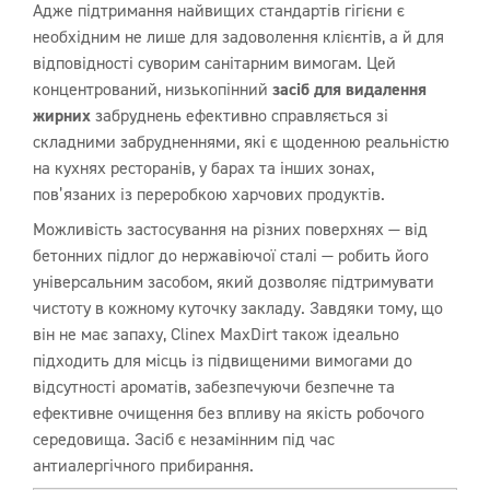
Адже підтримання найвищих стандартів гігієни є
необхідним не лише для задоволення клієнтів, а й для
відповідності суворим санітарним вимогам. Цей
концентрований, низькопінний
засіб для видалення
жирних
забруднень ефективно справляється зі
складними забрудненнями, які є щоденною реальністю
на кухнях ресторанів, у барах та інших зонах,
пов’язаних із переробкою харчових продуктів.
Можливість застосування на різних поверхнях — від
бетонних підлог до нержавіючої сталі — робить його
універсальним засобом, який дозволяє підтримувати
чистоту в кожному куточку закладу. Завдяки тому, що
він не має запаху, Clinex MaxDirt також ідеально
підходить для місць із підвищеними вимогами до
відсутності ароматів, забезпечуючи безпечне та
ефективне очищення без впливу на якість робочого
середовища. Засіб є незамінним під час
антиалергічного прибирання.