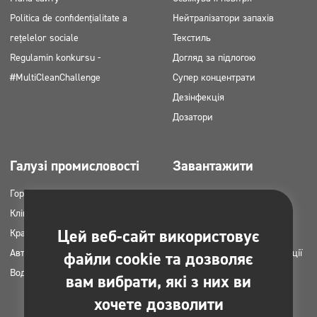
Politica de confidențialitate a
Нейтралізатори запахів
rețelelor sociale
Текстиль
Regulamin konkursu -
Догляд за підлогою
#MultiCleanChallenge
Супер концентрати
Дезінфекція
Дозатори
Галузі промисловості
Завантажити
Горець
Каталоги продукції
Клінінгові компанії
Картки MSDS
Цей веб-сайт використовує
Краса
Інструкція НАССР
Автомийки
Плани застосування продукції
файли cookie та дозволяє
Вода пральні
Clinex
вам вибрати, які з них ви
Дозволи та погодження
хочете дозволити
Фотографії для друку