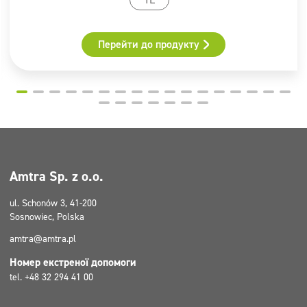
активних речовин,< 5% неіоногенних поверхнево-
активних речовин, ароматизатори, Бронопол,
реакційна маса 5-хлор-2-метил-2h-ізотіазол-3-ону та
Перейти до продукту
2-метил-2h-ізотіазол-3-ону (3:1), Цитронелол, Гексил
цинамал, Лімонен
Піктограми
GHS07
Amtra Sp. z o.o.
ul. Schonów 3, 41-200
Sosnowiec, Polska
amtra@amtra.pl
Номер екстреної допомоги
tel. +48 32 294 41 00