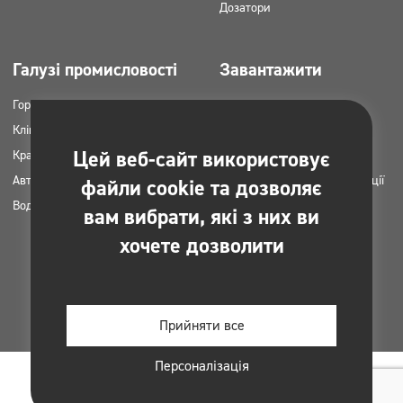
Дозатори
Галузі промисловості
Завантажити
Горець
Каталоги продукції
Клінінгові компанії
Картки MSDS
Цей веб-сайт використовує
Краса
Інструкція НАССР
Автомийки
Плани застосування продукції
файли cookie та дозволяє
Вода пральні
Clinex
вам вибрати, які з них ви
Дозволи та погодження
хочете дозволити
Фотографії для друку
Електронні книги
Прийняти все
Персоналізація