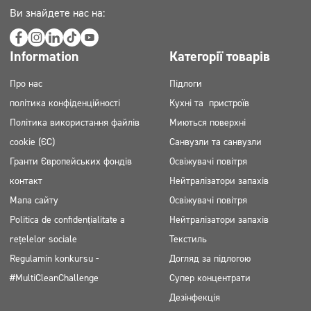
Ви знайдете нас на:
Information
Категорії товарів
Про нас
Підлоги
політика конфіденційності
Кухні та пристроїв
Політика використання файлів
Миються поверхні
cookie (ЄС)
Санвузли та санвузли
Гранти Європейських фондів
Освіжувачі повітря
контакт
Нейтралізатори запахів
Мапа сайту
Освіжувачі повітря
Politica de confidențialitate a
Нейтралізатори запахів
rețelelor sociale
Текстиль
Regulamin konkursu -
Догляд за підлогою
#MultiCleanChallenge
Супер концентрати
Дезінфекція