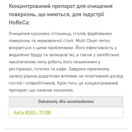
Концентрований препарат для очищення
поверхонь, що миються, для індустрії
HoReCa:
Очищення кухонних стільниць, столів, фарбованих
поверхонь та нержавіючої сталі. Multi Clean легко
впорається з цими проблемами. Його ефективність у
видаленні бруду та залишків їжі, а також у запобіганні
накопиченню пилу робить його незамінним у
ресторанах, готелях та кафе. Завдяки приємному
запаху рідина додатково впливає на позитивний досвід
гостей і співробітників. Крім того, це концентрований
препарат, що означає економію.
Dokumenty dlia zavantazhennia
Karta MSDS - 77-938