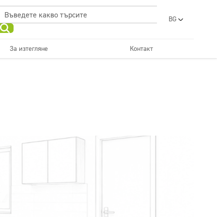
BG
PL
EN
За изтегляне
Контакт
UA
RO
Поддръжка на подове
Кухни и оборудване
Перални
красота
SR
FR
ET
Дозатори
LV
LT