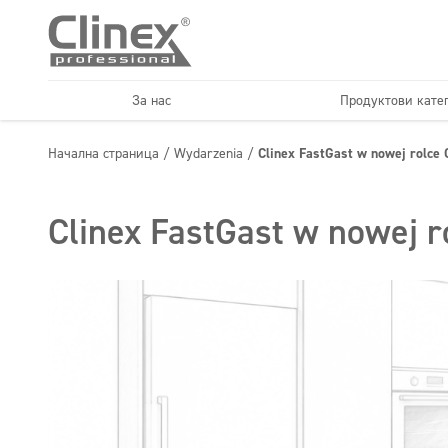
За нас
Продуктови кате
Текстил
Подове
Начална страница
/
Wydarzenia
/
Clinex FastGast w nowej rolce 
Хорец
Автомивк
Освежители и
Икономична серия
Clinex FastGast w nowej r
неутрализатори