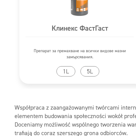
Клинекс ФастГаст
Препарат за премахване на всички видове мазни
замърсявания.
Към продукта
1L
5L
Współpraca z zaangażowanymi twórcami interne
elementem budowania społeczności wokół profe
Doceniamy możliwość wspólnego tworzenia wart
trafiają do coraz szerszego grona odbiorców.