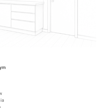
nym
w
nia
a