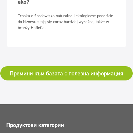
eko?
Troska o środowisko naturalne i ekologiczne podejście
do biznesu stają się coraz bardziej wyraźne, także w
branży HoReCa.
Премини към базата с полезна информация
Продуктови категории