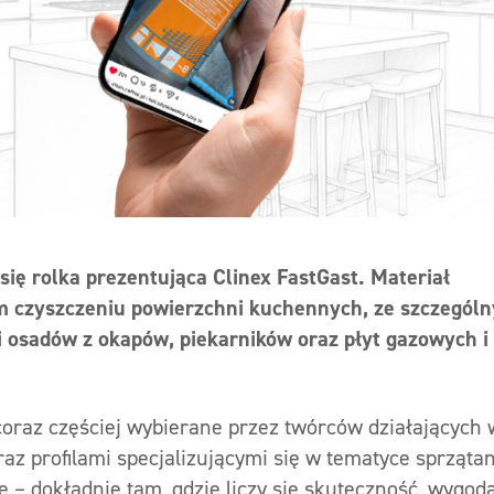
się rolka prezentująca Clinex FastGast. Materiał
m czyszczeniu powierzchni kuchennych, ze szczegól
 osadów z okapów, piekarników oraz płyt gazowych i
 coraz częściej wybierane przez twórców działających 
az profilami specjalizującymi się w tematyce sprząta
– dokładnie tam, gdzie liczy się skuteczność, wygod