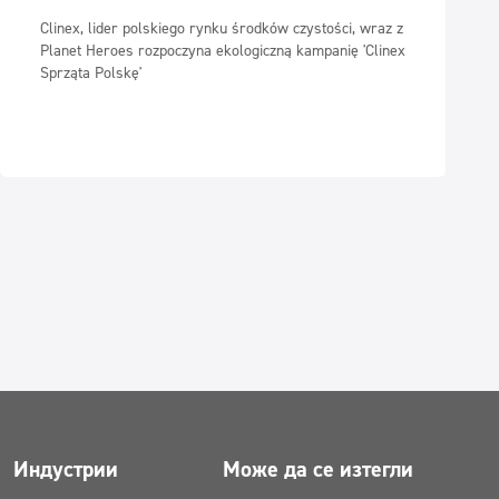
Clinex, lider polskiego rynku środków czystości, wraz z
Planet Heroes rozpoczyna ekologiczną kampanię 'Clinex
Sprząta Polskę'
Индустрии
Може да се изтегли