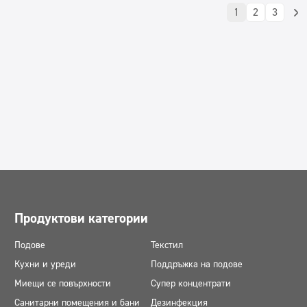
1
2
3
Продуктови категории
Подове
Текстил
Кухни и уреди
Поддръжка на подове
Миещи се повърхности
Супер концентрати
Санитарни помещения и бани
Дезинфекция