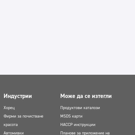
Индустрии
Може да се изтегли
Хорец
Продуктови каталози
Фирми за почистване
MSDS карти
красота
HACCP инструкции
Автомивки
Планове за приложение на