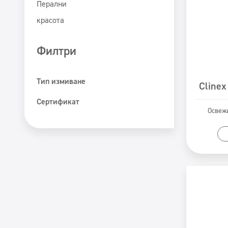
Перални
красота
Филтри
Тип измиване
Clinex
Машинно почистване
Сертификат
Освежи
Ръчно почистване
ECOLABEL
Safe for You Safe for Earth
Świadectwo PZH