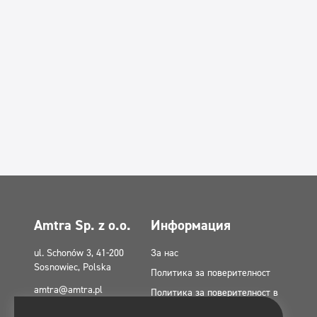
Amtra Sp. z o.o.
Информация
ul. Schonów 3, 41-200
За нас
Sosnowiec, Polska
Политика за поверителност
amtra@amtra.pl
Политика за поверителност в
социалните медии
Телефон за спешни