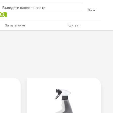
BG
PL
EN
За изтегляне
Контакт
UA
RO
Поддръжка на подове
Кухни и оборудване
Перални
красота
SR
FR
ET
Дозатори
LV
LT