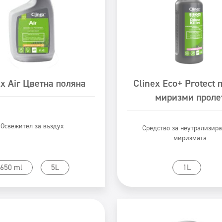
ex Air Цветна поляна
Clinex Eco+ Protect 
миризми проле
Освежител за въздух
Средство за неутрализира
миризмата
Към продукта
Към продукта
650 ml
5L
1L