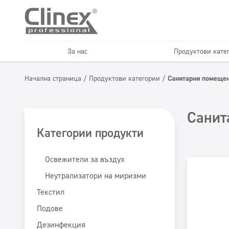
За нас
Продуктови кате
Текстил
Подове
Начална страница
/
Продуктови категории
/
Санитарни помеще
Хорец
Автомивк
Освежители и
Икономична серия
Санит
неутрализатори
Категории продукти
Освежители за въздух
Неутрализатори на миризми
Текстил
Подове
Дезинфекция