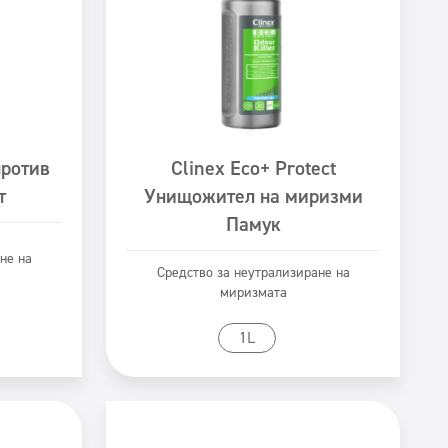
против
Clinex Eco+ Protect
т
Унищожител на миризми
Памук
не на
Средство за неутрализиране на
миризмата
Към продукта
1L