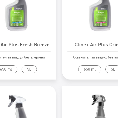
 Air Plus Fresh Breeze
Clinex Air Plus Ori
тел за въздух без алергени
Освежител за въздух без а
Към продукта
Към продукта
650 ml
5L
650 ml
5L