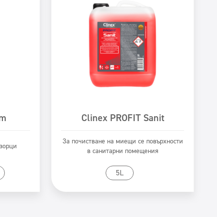
am
Clinex PROFIT Sanit
За почистване на миещи се повърхности
озорци
в санитарни помещения
Към продукта
5L