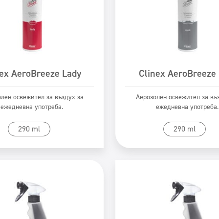
nex AeroBreeze Lady
Clinex AeroBreeze
лен освежител за въздух за
Аерозолен освежител за въ
ежедневна употреба.
ежедневна употреба.
Към продукта
Към продукта
290 ml
290 ml