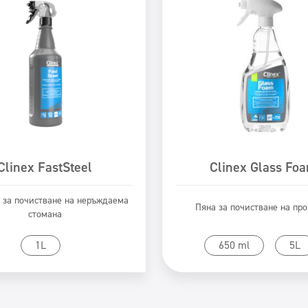
Clinex FastSteel
Clinex Glass Fo
 за почистване на неръждаема
Пяна за почистване на пр
стомана
Към продукта
Към продукта
1L
650 ml
5L