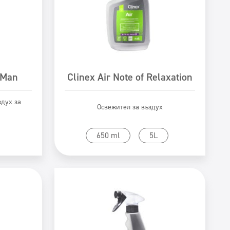
 Man
Clinex Air Note of Relaxation
здух за
Освежител за въздух
Към продукта
650 ml
5L