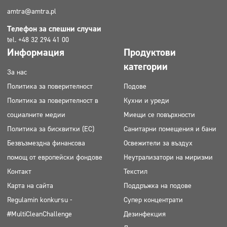
amtra@amtra.pl
Телефон за спешни случаи
tel. +48 32 294 41 00
Информация
Продуктови
категории
За нас
Политика за поверителност
Подове
Политика за поверителност в
Кухни и уреди
социалните медии
Миещи се повърхности
Политика за бисквитки (ЕС)
Санитарни помещения и бани
Безвъзмездна финансова
Освежители за въздух
помощ от европейски фондове
Неутрализатори на миризми
Контакт
Текстил
Карта на сайта
Поддръжка на подове
Regulamin konkursu -
Супер концентрати
#MultiCleanChallenge
Дезинфекция