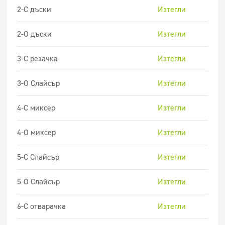
Суперконцентрати
2-C дъски
Изтегли
Миещи се повърхности
2-O дъски
Изтегли
Дозатори
3-C резачка
Изтегли
3-O Слайсър
Изтегли
4-C миксер
Изтегли
4-O миксер
Изтегли
5-C Слайсър
Изтегли
5-O Слайсър
Изтегли
6-C отварачка
Изтегли