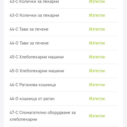
43-C Колички за пекарни
Изтегли
43-O Колички за пекарни
Изтегли
44-C Тави за печене
Изтегли
44-O Тави за печене
Изтегли
45-C Хлебопекарни машини
Изтегли
45-O Хлебопекарни машини
Изтегли
46-C Ратанова кошница
Изтегли
46-O кошница от ратан
Изтегли
47-С Спомагателно оборудване за
Изтегли
хлебопекарни