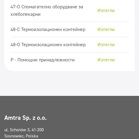
47-О Спомагателно оборудване за
Изтегли
хлебопекарни
48-C Термоизолационен контейнер
Изтегли
48-O Термоизолационен контейнер
Изтегли
P - Помощни принадлежности
Изтегли
Amtra Sp. z o.o.
ul. Schonów 3, 41-200
Sosnowiec, Polska