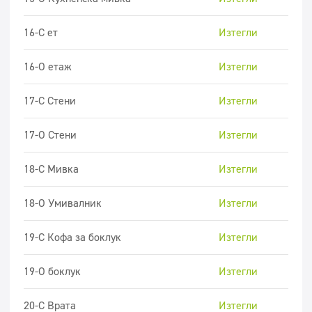
16-С ет
Изтегли
16-О етаж
Изтегли
17-C Стени
Изтегли
17-O Стени
Изтегли
18-C Мивка
Изтегли
18-O Умивалник
Изтегли
19-C Кофа за боклук
Изтегли
19-O боклук
Изтегли
20-C Врата
Изтегли