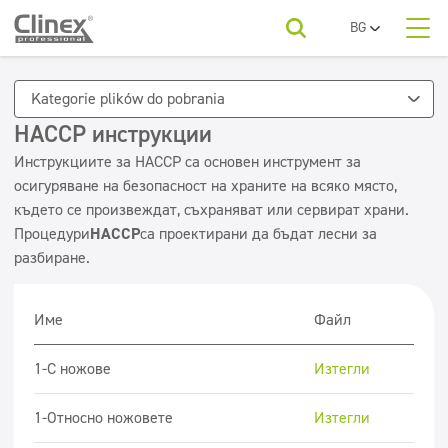
BG
PL
За нас
EN
Продуктови категории
Хорец
Kategorie plików do pobrania
UA
RO
HACCP инструкции
Продуктови категории
Текстил
SR
Автомивки
Инструкциите за HACCP са основен инструмент за
Подове
FR
осигуряване на безопасност на храните на всяко място,
За вашия бранш
ET
където се произвеждат, съхраняват или сервират храни.
Дезинфекция
Фирми за почистване
LV
Процедури
HACCP
са проектирани да бъдат лесни за
LT
Санитарни помещения и бани
разбиране.
За изтегляне
Перални
Поддръжка на подове
Име
Файл
Контакт
Кухни и оборудване
красота
1-C ножове
Изтегли
Икономична серия
1-Относно ножовете
Изтегли
Освежители и неутрализатори