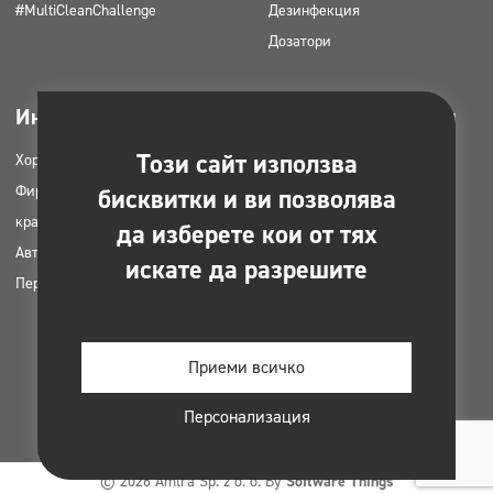
#MultiCleanChallenge
Дезинфекция
Дозатори
Индустрии
Може да се изтегли
Този сайт използва
Хорец
Продуктови каталози
Фирми за почистване
MSDS карти
бисквитки и ви позволява
красота
HACCP инструкции
да изберете кои от тях
Автомивки
Планове за приложение на
искате да разрешите
Перални
продуктите Clinex
Разрешителни и одобрения
Снимки за печат
Приеми всичко
Електронни книги
Персонализация
© 2026 Amtra Sp. z o. o. By
Software Things