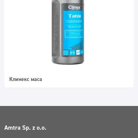
Суперконцентрати
Миещи се повърхности
Дозатори
Клинекс маса
Amtra Sp. z o.o.