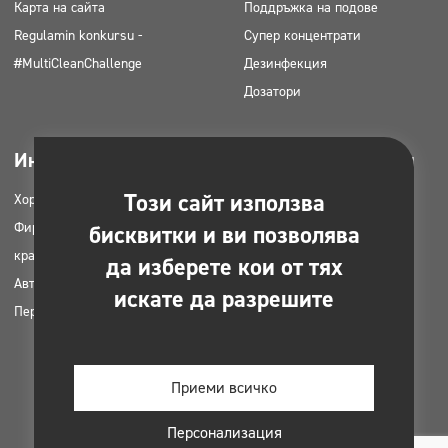
Карта на сайта
Поддръжка на подове
Regulamin konkursu -
Супер концентрати
#MultiCleanChallenge
Дезинфекция
Дозатори
Индустрии
Може да се изтегли
Този сайт използва
Хорец
Продуктови каталози
Фирми за почистване
MSDS карти
бисквитки и ви позволява
красота
HACCP инструкции
да изберете кои от тях
Автомивки
Планове за приложение на
искате да разрешите
Перални
продуктите Clinex
Разрешителни и одобрения
Снимки за печат
Приеми всичко
Електронни книги
Персонализация