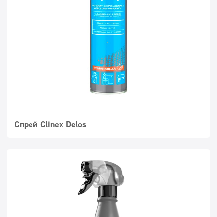
Суперконцентрати
Миещи се повърхности
Дозатори
Спрей Clinex Delos