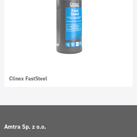
Суперконцентрати
Миещи се повърхности
Дозатори
Clinex FastSteel
Amtra Sp. z o.o.