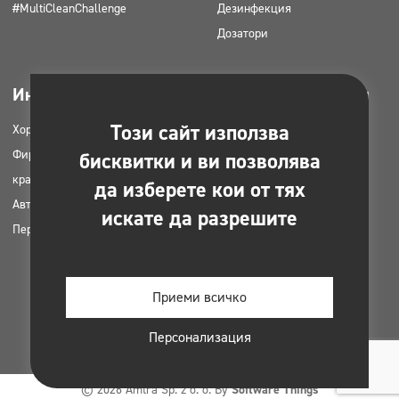
#MultiCleanChallenge
Дезинфекция
Дозатори
Индустрии
Може да се изтегли
Този сайт използва
Хорец
Продуктови каталози
Фирми за почистване
MSDS карти
бисквитки и ви позволява
красота
HACCP инструкции
да изберете кои от тях
Автомивки
Планове за приложение на
искате да разрешите
Перални
продуктите Clinex
Разрешителни и одобрения
Снимки за печат
Приеми всичко
Електронни книги
Персонализация
© 2026 Amtra Sp. z o. o. By
Software Things