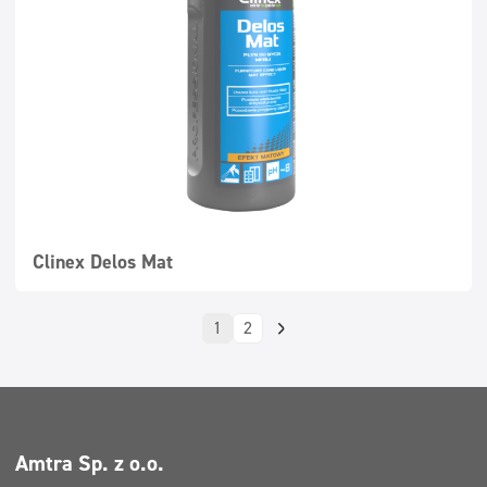
Clinex Delos Mat
1
2
Amtra Sp. z o.o.