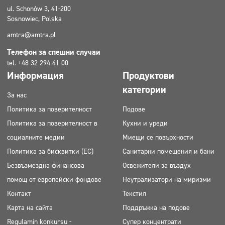
ul. Schonów 3, 41-200
Sosnowiec, Polska
amtra@amtra.pl
Телефон за спешни случаи
tel. +48 32 294 41 00
Информация
Продуктови
категории
За нас
Политика за поверителност
Подове
Политика за поверителност в
Кухни и уреди
социалните медии
Миещи се повърхности
Политика за бисквитки (ЕС)
Санитарни помещения и бани
Безвъзмездна финансова
Освежители за въздух
помощ от европейски фондове
Неутрализатори на миризми
Контакт
Текстил
Карта на сайта
Поддръжка на подове
Regulamin konkursu -
Супер концентрати