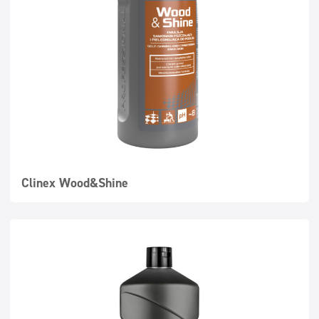
Суперконцентрати
Миещи се повърхности
Дозатори
Clinex Wood&Shine