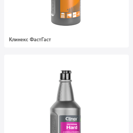
Клинекс ФастГаст