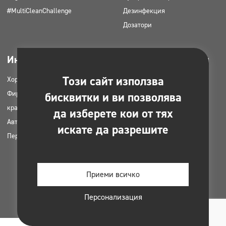
#MultiCleanChallenge
Дезинфекция
Дозатори
Индустрии
Може да се изтегли
Този сайт използва
Хорец
Продуктови каталози
Фирми за почистване
MSDS карти
бисквитки и ви позволява
красота
HACCP инструкции
да изберете кои от тях
Автомивки
Планове за приложение на
искате да разрешите
Перални
продуктите Clinex
Разрешителни и одобрения
Снимки за печат
Приеми всичко
Електронни книги
Персонализация