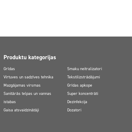
Produktu kategorijas
Grīdas
Smaku neitralizatori
Virtuves un sadzīves tehnika
Tekstilizstrādājumi
Mazgājamas virsmas
Grīdas apkope
Sanitārās telpas un vannas
Super koncentrāti
istabas
Dezinfekcija
Gaisa atsvaidzinātāji
Dozatori