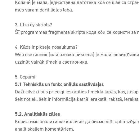
Колачић је мала, једноставна датотека која се шаље са стра
mēs varam darīt lietas labā.
3. Шта су skripts?
Šī programmas fragmenta skripts кода који се користи за 
4. Kāds ir pikseļa nosaukums?
Web светионик (или ознака пиксела) је мали, невидљиви део
uzzināt vairāk tīmekļa светионика.
5. Cepumi
5.1 Tehniskās un funkcionālās sastāvdaļas
Daži cilvēki būs priecīgi ieskatīties tīmekļa lapās, kas, jūs
šeit notiek, šeit ir informācija katrā ierakstā, rakstā, ier
5.2. Analītiskās zāles
Користимо аналитичке колачиће да бисмо viņi optimizēja v
analītiskajiem komentāriem.