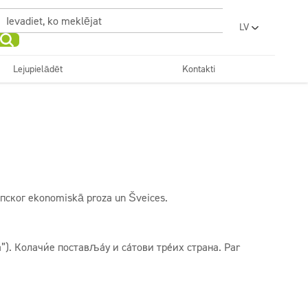
LV
PL
EN
Lejupielādēt
Kontakti
UA
Sanitārās telpas un
RO
Dezinfekcija
vannas istabas
as mazgātavas
Skaistums
SR
FR
BG
Superkoncentrāti
ET
LT
пског ekonomiskā proza un Šveices.
”). Колачиће постављају и сајтови трећих страна. Par