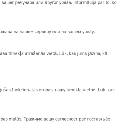
вашег рачунара или другог уређаја. Informācija par to, ko
ршава на нашем серверу или на вашем уређају.
а tīmekļa atrašanās vietā. Lūk, kas jums jāzina, kā
tojušas funkcionālās grupas. нашу tīmekļa vietne. Lūk, kas
lapas malās. Тражимо вашу сагласност par постављање