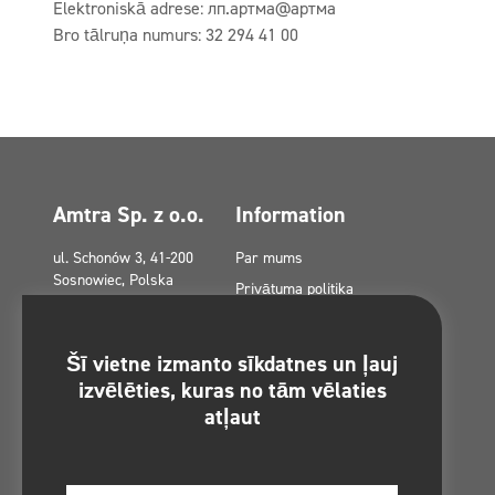
Elektroniskā adrese: лп.артма@артма
Bro tālruņa numurs: 32 294 41 00
Amtra Sp. z o.o.
Information
ul. Schonów 3, 41-200
Par mums
Sosnowiec, Polska
Privātuma politika
amtra@amtra.pl
Privātuma politika sociālajos
medijos
Avārijas tālrunis
Šī vietne izmanto sīkdatnes un ļauj
tel. +48 32 294 41 00
Sīkfailu politika (ES)
izvēlēties, kuras no tām vēlaties
atļaut
Eiropas fondu dotācijas
Sazināties
Vietnes karte