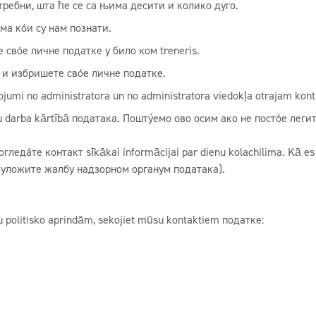
ребни, шта ће се са њима десити и колико дуго.
а који су нам познати.
те своје личне податке у било ком treneris.
т и избришете своје личне податке.
ziņojumi no administratora un no administratora viedokļa otrajam kont
jūsu darba kārtībā података. Поштујемо ово осим ако не постоје лег
погледајте контакт sīkākai informācijai par dienu kolachilima. Kā es
а уложите жалбу надзорном органум података).
 politisko aprindām, sekojiet mūsu kontaktiem податке: