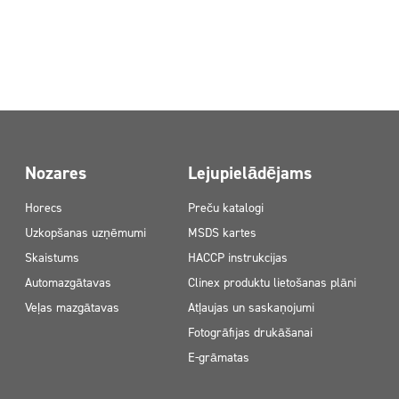
Nozares
Lejupielādējams
Horecs
Preču katalogi
Uzkopšanas uzņēmumi
MSDS kartes
Skaistums
HACCP instrukcijas
Automazgātavas
Clinex produktu lietošanas plāni
Veļas mazgātavas
Atļaujas un saskaņojumi
Fotogrāfijas drukāšanai
E-grāmatas