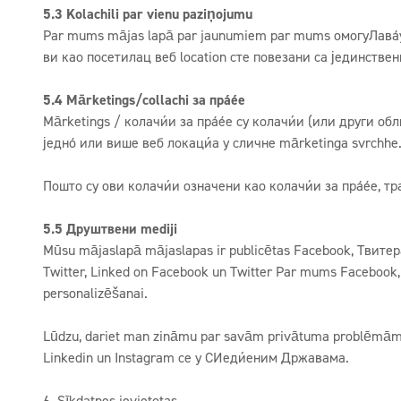
5.3 Kolachili par vienu paziņojumu
Par mums mājas lapā par jaunumiem par mums омогуЛавају 
ви као посетилац веб location сте повезани са јединствен
5.4 Mārketings/collachi за праћење
Mārketings / колачићи за праћење су колачићи (или други о
једној или више веб локација у сличне mārketinga svrchhe
Пошто су ови колачићи означени као колачићи за праћење, 
5.5 Друштвени mediji
Mūsu mājaslapā mājaslapas ir publicētas Facebook, Твитера,
Twitter, Linked on Facebook un Twitter Par mums Facebook, 
personalizēšanai.
Lūdzu, dariet man zināmu par savām privātuma problēmām.
Linkedin un Instagram се у СИедињеним Државама.
6. Sīkdatnes ievietotas