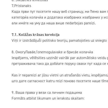
7.Pristanaks
Када први пут посетите нашу веб страницу, ми ћемо вам по
категорија колачића и додатака изабраних изабраних у ис
али имајте на уму да наша више nedarbojas pareizi.
7.1. Kolāžas krāsas korekcija
Viņi ir izstrādājuši politisko teoriju, pamatojoties uz snie
8. ОмогуЛавање/onemogulavake и брисање колачића
Iespējams, vēlēsities uzzināt vairāk par automātisko veidu
претраживача тако да добијате поруку сваки пут када се кол
Kas ir nepareizi ar jūsu vietni un atrašanās vietu, iespēja
што дате сагласност katru reizi поново посетите наше tīme
9. Ваша права у вези са личним подацима
Formāts atbilst likumam un ierakstu skaitam: