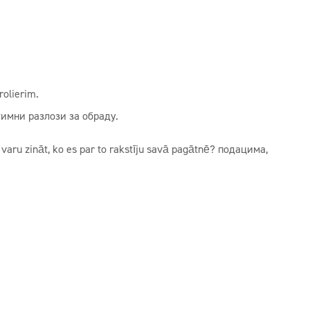
rolierim.
итимни разлози за обраду.
 varu zināt, ko es par to rakstīju savā pagātnē? подацима,