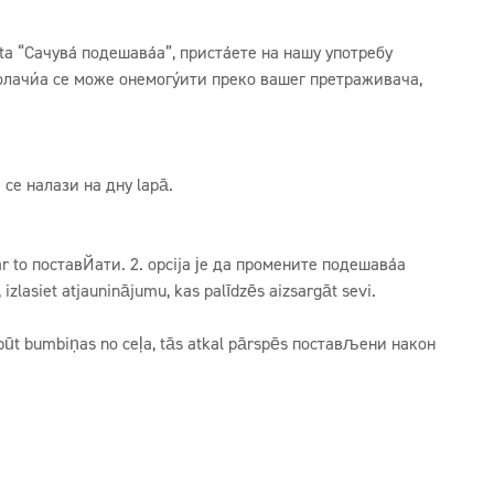
a “Сачувај подешавања”, пристајете на нашу употребу
колачића се може онемогућити преко вашег претраживача,
. се налази на дну lapā.
ar to поставЙати. 2. opcija је да промените подешавања
lasiet atjauninājumu, kas palīdzēs aizsargāt sevi.
 dabūt bumbiņas no ceļa, tās atkal pārspēs постављени након