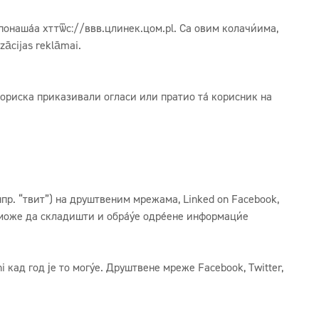
 понашања
хттѿс://ввв.цлинек.цом.pl
. Са овим колачићима,
zācijas reklāmai.
искориска приказивали огласи или пратио тај корисник на
 (нпр. “твит”) на друштвеним мрежама, Linked on Facebook,
ј може да складишти и обрађује одређене информације
кад год је то могуће. Друштвене мреже Facebook, Twitter,