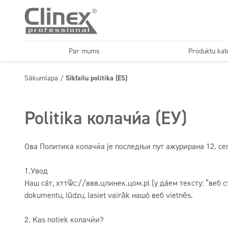
Par mums
Produktu kat
Mazgājamas virsmas
Dozatori
Sākumlapa
/
Sīkfailu politika (ES)
Horecs
Automazgāt
Grīdu kopšana
Virtuves un iekārtas
Politika колачића (ЕУ)
Ова Политика колачића је последњи пут ажурирана 12. сеп
1.Увод
Наш сајт,
хттѿс://ввв.цлинек.цом.pl
(у даљем тексту: “веб 
dokumentu, lūdzu, lasiet vairāk нашој веб vietnēs.
2. Kas notiek колачићи?