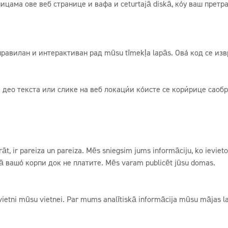
ницама ове веб странице и вафа и ceturtajā diskā, коју ваш претра 
правилан и интерактиван рад mūsu tīmekļa lapās. Овај код се изв
 текста или слике на веб локацији којисте се корињрице саобраћај
uprāt, ir pareiza un pareiza. Mēs sniegsim jums informāciju, ko ievie
akstā вашој корпи док не платите. Mēs varam publicēt jūsu domas.
ietni mūsu vietnei. Par mums analītiskā informācija mūsu mājas 