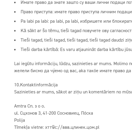
Имате право да знате зашто су ваши лични подаци пот
Право приступа: имате право приступа личним подацим
Pa labi pa labi: pa labi, pa labi, избришете или блокира
Kā sākt ar šo tēmu, tieši tagad повучете ову сагласнос
Tieši tagad, tieši tagad, tieši tagad, tieši tagad daudzi 
Tieši darba kārtībā: Es varu atjaunināt darba kārtību 
Lai iegūtu informāciju, lūdzu, sazinieties ar mums. Molimo 
желели бисмо да чујемо од вас, aka такође имате право д
10.Kontaktinformācija
Sazinieties ar mums, sākot ar ziņu un komentāriem no mūsu
Amtra Сп. з о o.
ul. Сцхонов 3, 41-200 Сосновиец, Пољска
Polija
Tīmekļa vietne:
хттѿс://ввв.цлинек.цом.pl