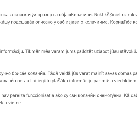
казати искачући прозор са објашКелачичи. Noklikšķiniet uz rakst
каћшу подешавања описано у овој изјави о колачићима. Коришћење 
gto informāciju. Tikmēr mēs varam jums palīdzēt uzlabot jūsu stāvokli
 ручно брисање колачића. Tādā veidā jūs varat mainīt savas domas p
ачић.постав Lai iegūtu plašāku informāciju par mūsu viedokļiem, iz
ms, nav pareiza funccionisatia ako су сви колачићи онемогућени. Kā
kļa vietne.