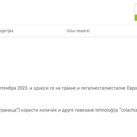
egorijas
Jūsu nozarei
Tekstils
Grīdas
avas
Uzkopšanas uzņēmumi
Veļ
Atsvaidzinātāji un
Ekonomiskā līnija
neitralizatori
тембра 2023. и односи се на грађане и легалнесталнесталне Евро
страница”) користи колачиће и друге повезане tehnoloģija “colachia