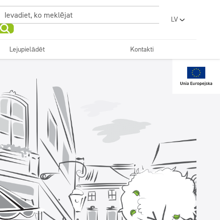
LV
PL
EN
Lejupielādēt
Kontakti
UA
Sanitārās telpas un
RO
Dezinfekcija
vannas istabas
as mazgātavas
Skaistums
SR
FR
BG
Superkoncentrāti
ET
LT