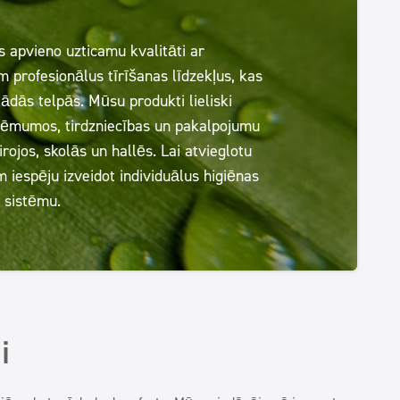
 apvieno uzticamu kvalitāti ar
 profesionālus tīrīšanas līdzekļus, kas
ādās telpās. Mūsu produkti lieliski
ņēmumos, tirdzniecības un pakalpojumu
rojos, skolās un hallēs. Lai atvieglotu
 iespēju izveidot individuālus higiēnas
 sistēmu.
i