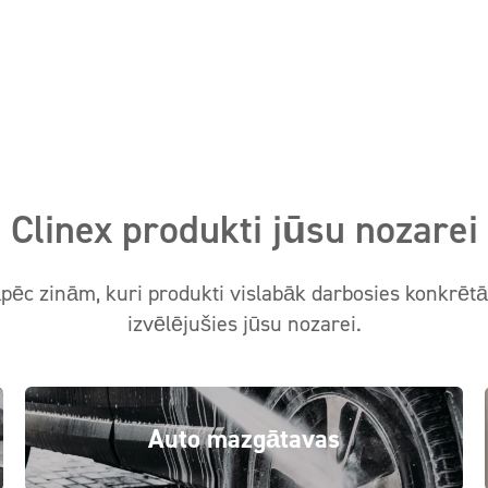
Clinex produkti jūsu nozarei
ēc zinām, kuri produkti vislabāk darbosies konkrētās
izvēlējušies jūsu nozarei.
Auto mazgātavas
Specializēti tīrīšanas līdzekļi auto mazgātavām
Skatīt vairāk