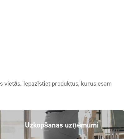
 vietās. Iepazīstiet produktus, kurus esam
Uzkopšanas uzņēmumi
Profesionālie tīrīšanas līdzekļi uzkopšanas
Skatīt vairāk