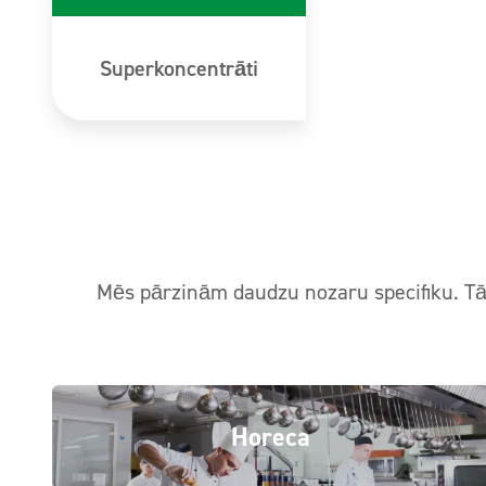
Superkoncentrāti
Mēs pārzinām daudzu nozaru specifiku. Tāp
Horeca
Clinex profesionālie tīrīšanas līdzekļi Horeca
Skatīt vairāk