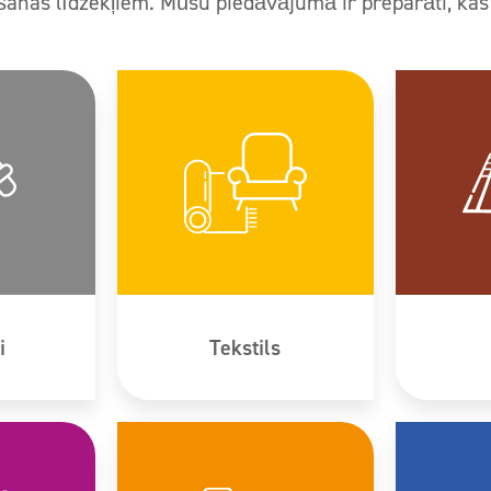
īšanas līdzekļiem. Mūsu piedāvājumā ir preparāti, ka
i
Tekstils