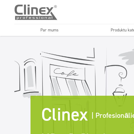
Par mums
Produktu kat
Mazgājamas virsmas
Dozatori
Horecs
Automazgāt
Grīdu kopšana
Virtuves un iekārtas
Clinex
| Profesionāli