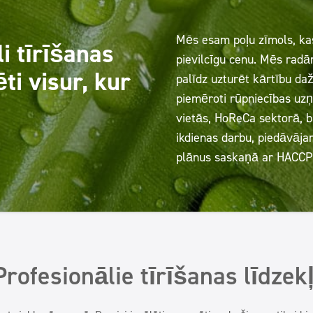
Mēs esam poļu zīmols, kas
li tīrīšanas
pievilcīgu cenu. Mēs radām
ti visur, kur
palīdz uzturēt kārtību daž
piemēroti rūpniecības uz
vietās, HoReCa sektorā, bi
ikdienas darbu, piedāvājam
plānus saskaņā ar HACCP
Profesionālie tīrīšanas līdzekļ