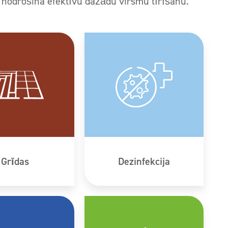
s nodrošina efektīvu dažādu virsmu tīrīšanu.
Grīdas
Dezinfekcija