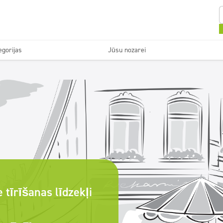
egorijas
Jūsu nozarei
Tekstils
Grīdas
avas
Uzkopšanas uzņēmumi
Veļ
Atsvaidzinātāji un
Ekonomiskā līnija
neitralizatori
e tīrīšanas līdzekļi