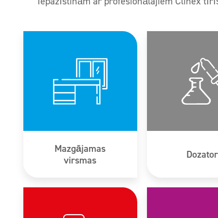
Iepazīstinām ar profesionālajiem Clinex tīr
Mazgājamas
Dozator
virsmas