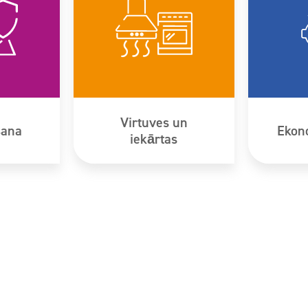
Virtuves un
šana
Ekono
iekārtas