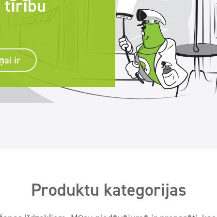
tīrību
ņai ir
Produktu kategorijas