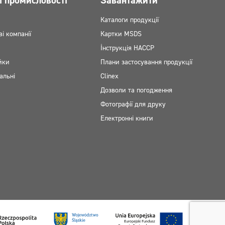
і промисловості
Завантажити
Каталоги продукції
ві компанії
Картки MSDS
Інструкція НАССР
йки
Плани застосування продукції
альні
Clinex
Дозволи та погодження
Фотографії для друку
Електронні книги