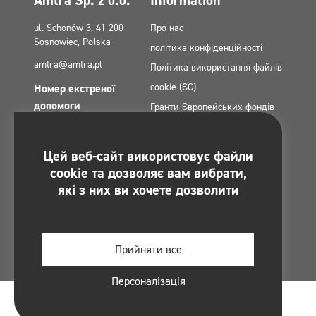
Amtra Sp. z o.o.
Information
ul. Schonów 3, 41-200
Про нас
Sosnowiec, Polska
політика конфіденційності
amtra@amtra.pl
Політика використання файлів
cookie (ЄС)
Номер екстреної
допомоги
Гранти Європейських фондів
tel. +48 32 294 41 00
контакт
Мапа сайту
Цей веб-сайт використовує файли
Ви знайдете нас на:
Politica de confidențialitate a
cookie та дозволяє вам вибрати,
rețelelor sociale
які з них ви хочете дозволити
Regulamin konkursu -
#MultiCleanChallenge
Прийняти все
Персоналізація
© 2026 Amtra Sp. z o. o. By
Software Things