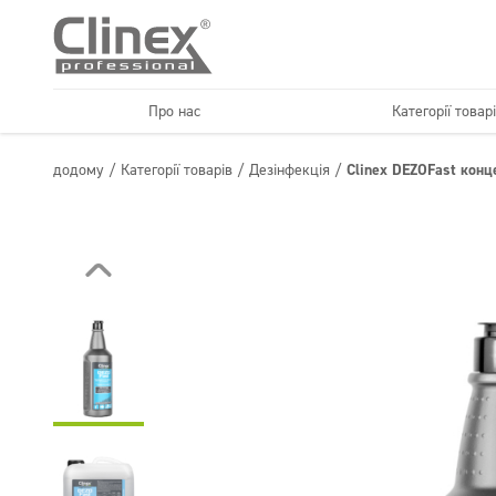
Про нас
Категорії товар
Економічна лінійка
Підлоги
додому
/
Категорії товарів
/
Дезінфекція
/
Clinex DEZOFast конц
Горець
Клінінгові ко
Текстиль
Догляд за підлогою