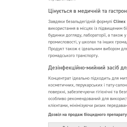
Цінується в медичній та гастрон
Завдяки безальдегідній формулі
Clinex
використання в місцях із підвищеним бі
будинки догляду, лабораторії, а також 
промисловості, у школах та інших грома
Продукт також є ідеальним вибором для 
громадського транспорту.
Дезінфекційно-мийний засіб для
Концентрат ідеально підходить для митт
косметичних, перукарських і тату-салоні
поверхні, забезпечуючи гігієнічні та бе
особливо рекомендований для використ
клієнтами, мінімізуючи ризик передаван
Дозвіл на продаж біоцидного препара