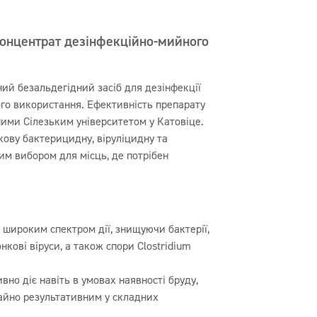
концентрат дезінфекційно-мийного
ний безальдегідний засіб для дезінфекції
го використання. Ефективність препарату
ими Сілезьким університетом у Катовіце.
ову бактерицидну, віруліцидну та
им вибором для місць, де потрібен
широким спектром дії, знищуючи бактерії,
нкові віруси, а також спори Clostridium
но діє навіть в умовах наявності бруду,
чайно результативним у складних