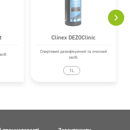
t
Clinex DEZOClinic
Спиртовий дезінфікуючий та очисний
асіб
засіб.
ту
Перейти до продукту
1L