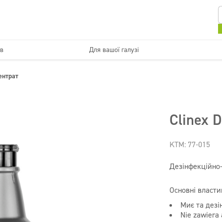
ів
Для вашої галузі
Кухні та пристроїв
Миються поверхні
ентрат
мпанії
Краса
Супер концентрати
Дезінфекція
Clinex 
KTM: 77-015
Дезінфекційно
Основні властив
Миє та дезін
Nie zawiera