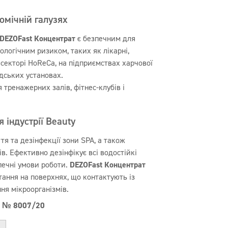
омічній галузях
 DEZOFast Концентрат
є безпечним для
ологічним ризиком, таких як лікарні,
у секторі HoReCa, на підприємствах харчової
дських установах.
тренажерних залів, фітнес-клубів і
 індустрії Beauty
я та дезінфекції зони SPA, а також
в. Ефективно дезінфікує всі водостійкі
зпечні умови роботи.
DEZOFast Концентрат
ання на поверхнях, що контактують із
ня мікроорганізмів.
ту № 8007/20