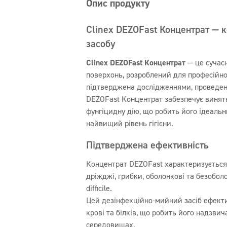
Опис продукту
Clinex DEZOFast Концентрат — 
засобу
Clinex DEZOFast Концентрат
— це сучас
поверхонь, розроблений для професійно
підтверджена дослідженнями, проведен
DEZOFast Концентрат забезпечує винятк
фунгіцидну дію, що робить його ідеальн
найвищий рівень гігієни.
Підтверджена ефективність
Концентрат DEZOFast характеризується 
дріжджі, грибки, оболонкові та безоболо
difficile.
Цей дезінфекційно-мийний засіб ефектив
крові та білків, що робить його надзви
середовищах.