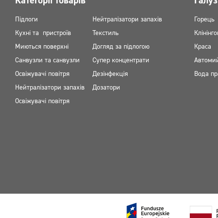
Категорії товарів
Галуз
Підлоги
Нейтралізатори запахів
Горець
Кухні та пристроїв
Текстиль
Клінінго
Миються поверхні
Догляд за підлогою
Краса
Санвузли та санвузли
Супер концентрати
Автоми
Освіжувачі повітря
Дезінфекція
Вода пр
Нейтралізатори запахів
Дозатори
Освіжувачі повітря