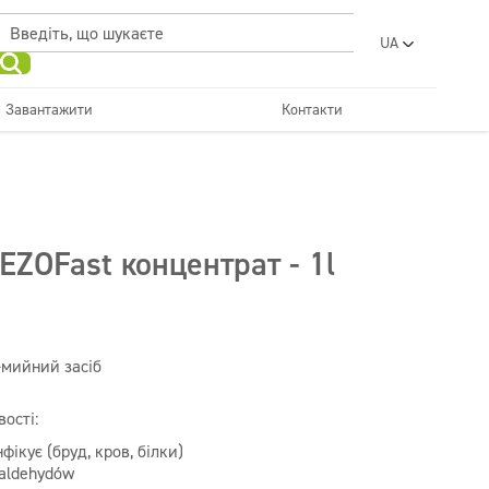
UA
PL
EN
Завантажити
Контакти
RO
Освіжаючий
SR
Санвузли та санвузли
и нейтралізатори
Автомийки
Вода пральні
FR
BG
Дозатори
ET
DEZOFast концентрат - 1l
LV
LT
-мийний засіб
ості:
фікує (бруд, кров, білки)
 aldehydów