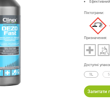
Ефективний 
Піктограми:
Призначення:
Доступні упако
1L
5
Запитати 