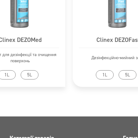
поверхні.
ивання. Негайно звернутися до
я
— дезінфекція підлоги та стін, за
.
Clinex DEZOMed
Clinex DEZOFas
 для дезінфекції та очищення
Дезінфекційно-мийний з
поверхонь
ейти до продукту
Перейти до продук
1L
5L
1L
5L