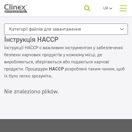
UA
PL
Про нас
EN
Категорії товарів
Горець
Категорії файлів для завантаження
RO
SR
Інструкція НАССР
Економічна лінійка
Категорії товарів
FR
Клінінгові компанії
Інструкції HACCP є важливим інструментом у забезпеченні
Підлоги
BG
безпеки харчових продуктів у кожному місці, де
Для вашої галузі
ET
виробляються, зберігаються або подаються харчові
Кухні та пристроїв
Краса
LV
продукти. Процедури
HACCP
розроблені таким чином, щоб
LT
Миються поверхні
їх було легко зрозуміти.
Завантажити
Автомийки
Санвузли та санвузли
Nie znaleziono plików.
Контакти
Освіжаючий и нейтралізатори
Вода пральні
Текстиль
Догляд за підлогою