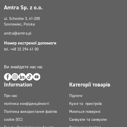
Супер концентрати
Amtra Sp. z o.o.
Дезінфекція
ul. Schonów 3, 41-200
Sosnowiec, Polska
Дозатори
amtra@amtra.pl
Номер екстреної допомоги
tel. +48 32 294 41 00
Ви знайдете нас на:
Information
Категорії товарів
Про нас
Підлоги
політика конфіденційності
Кухні та пристроїв
Політика використання файлів
Миються поверхні
cookie (ЄС)
Санвузли та санвузли