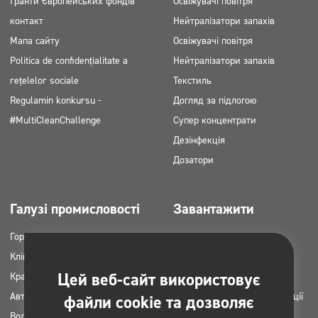
Гранти Європейських фондів
Освіжувачі повітря
контакт
Нейтралізатори запахів
Мапа сайту
Освіжувачі повітря
Politica de confidențialitate a
Нейтралізатори запахів
rețelelor sociale
Текстиль
Regulamin konkursu -
Догляд за підлогою
#MultiCleanChallenge
Супер концентрати
Дезінфекція
Дозатори
Галузі промисловості
Завантажити
Горець
Каталоги продукції
Клінінгові компанії
Картки MSDS
Цей веб-сайт використовує
Краса
Інструкція НАССР
Автомийки
Плани застосування продукції
файли cookie та дозволяє
Вода пральні
Clinex