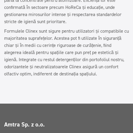
până la concentrate pentru atomizoare. Eficiența lor este
confirmată în sectoare precum HoReCa și educație, unde
gestionarea mirosurilor intense și respectarea standardelor
stricte de igienă sunt prioritare.
Formulele Clinex sunt sigure pentru utilizatori și compatibile cu
majoritatea suprafețelor. Acestea pot fi utilizate în siguranță
chiar și în medii cu cerințe riguroase de curățenie, fiind
alegerea ideală pentru spațiile care pun preț pe estetică și
igienă. Integrate cu restul detergenților din portofoliul nostru,
odorizantele și neutralizatoarele Clinex asigură un confort
olfactiv optim, indiferent de destinația spațiului.
Amtra Sp. z o.o.