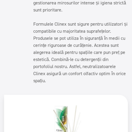
gestionarea mirosurilor intense și igiena strictă
Instalații sanitare și băi
Instalații sanitare și băi
sunt prioritare.
Detergenți bucătării profesionale
Detergenți bucătării profesionale
Detergenți profesionali pentru pardoseli
Formulele Clinex sunt sigure pentru utilizatori și
Detergenți profesionali pentru pardoseli
compatibile cu majoritatea suprafețelor.
Obszary
Produsele se pot utiliza în siguranță în medii cu
cerințe riguroase de curățenie. Acestea sunt
Spălătorii auto
alegerea ideală pentru spațiile care pun preț pe
Spălătorii
estetică. Combină-le cu detergenții din
portofoliul nostru. Astfel, neutralizatoarele
Horeca
Clinex asigură un confort olfactiv optim în orice
Firme de curățenie
spațiu.
Frumuseţe
Filtry
Typ mycia
Spălare la mașină
Certificat
Spălarea mâinilor