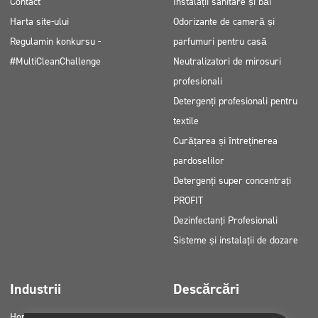
Contact
Instalații sanitare și băi
Harta site-ului
Odorizante de cameră și
Regulamin konkursu -
parfumuri pentru casă
#MultiCleanChallenge
Neutralizatori de mirosuri
profesionali
Detergenți profesionali pentru
textile
Curățarea și întreținerea
pardoselilor
Detergenți super concentrați
PROFIT
Dezinfectanți Profesionali
Sisteme și instalații de dozare
Industrii
Descărcări
Horeca
Cataloage de produse