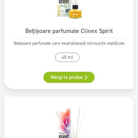
Certificat PZH
Etichetă ecologică
Sigur pentru tine Sigur pentru Pământ
Bețișoare parfumate Clinex Spirit
Bețișoare parfumate care neutralizează mirosurile neplăcute
45 ml
Mergi la produs