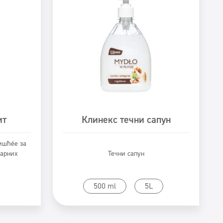
ит
Клинекс течни сапун
ишћење за
тарних
Течни сапун
Prikaži proizvod
500 ml
5L