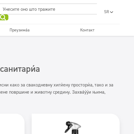
SR
PL
EN
Преузимања
Контакт
UA
Kuhinje i oprema
Економична линија
RO
лепота
Хоретз
FR
BG
Tekstil
ET
санитарија
LV
LT
сни како за свакодневну хигијену просторија, тако и за
ене површине и животну средину. Захваљујући њима,