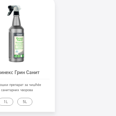
инекс Грин Санит
ошки препарат за чишћење
санитарних чворова
rikaži proizvod
1L
5L