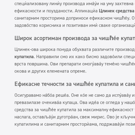
специјализовану линију производа имајући на уму захтевна 
ефикасности и поузданости. Апликација
Цлинек средства
санитарним просторима доприноси ефикасном чишћењу. О
задовољство корисника и позитиван имиџ сваке организаци
Широк асортиман производа за чишћење купа
Цлинек-ова широка понуда обухвата различите произво
купатила
. Направили смо их како бисмо задовољили спе
врста површина. Ови препарати омогућавају темељно чишћењ
окова и других елемената опреме.
Ефикасне течности за чишћење купатила и са
Осигуравамо најбоља решења. Оне које не само да испуњавају 
превазилазе очекивања купаца. Ова идеја се огледа у наш
средства за чишћење купатила за максималну ефикасност 
наслага, остављајући дуготрајан, свеж мирис. Ово је кључн
купатилима и санитарним просторијама, подржавајући пози