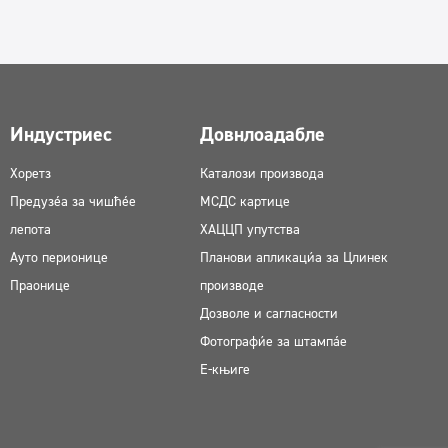
Индустриес
Довнлоадабле
Хоретз
Каталози производа
Предузећа за чишћење
МСДС картице
лепота
ХАЦЦП упутства
Ауто перионице
Планови апликација за Цлинек
Праонице
производе
Дозволе и сагласности
Фотографије за штампање
Е-књиге