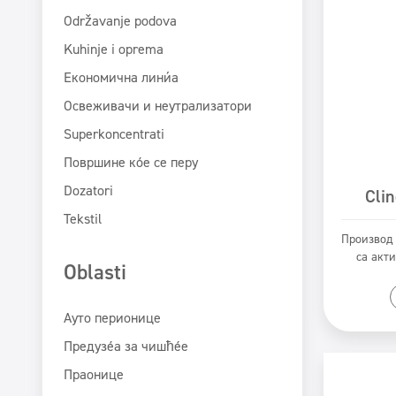
Održavanje podova
Kuhinje i oprema
Економична линија
Освеживачи и неутрализатори
Superkoncentrati
Површине које се перу
Dozatori
Clin
Tekstil
Производ 
са акт
Oblasti
P
Ауто перионице
Предузећа за чишћење
Праонице