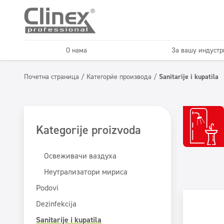
О нама
За вашу индустри
Podovi
Dezinfekcija
Почетна страница
/
Категорије производа
/
Sanitarije i kupatila
Ауто перионице
Предузећа за ч
Освеживачи и
Superkoncentrati
неутрализатори
Kategorije proizvoda
Освеживачи ваздуха
Неутрализатори мириса
Podovi
Dezinfekcija
Sanitarije i kupatila