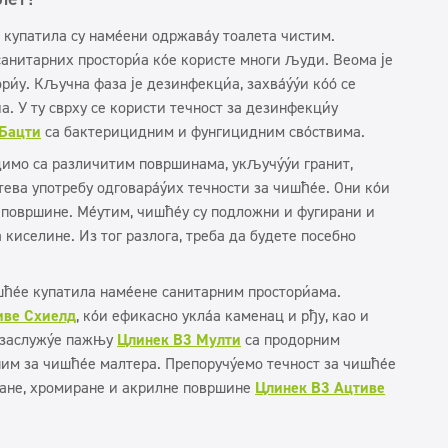
купатила су намењени одржавању тоалета чистим.
анитарних просторија које користе многи људи. Веома је
ју. Кључна фаза је дезинфекција, захваљујући којој се
а. У ту сврху се користи течност за дезинфекцију
 Бацти
са бактерицидним и фунгицидним својствима.
имо са различитим површинама, укључујући гранит,
ева употребу одговарајућих течности за чишћење. Они који
 површине. Међутим, чишћењу су подложни и фугирани и
киселине. Из тог разлога, треба да будете посебно
ћење купатила намењене санитарним просторијама.
иве Схиелд
, који ефикасно уклања каменац и рђу, као и
е заслужује пажњу
Цлинек В3 Мулти
са продорним
ним за чишћење малтера. Препоручујемо течност за чишћење
ране, хромиране и акрилне површине
Цлинек В3 Ацтиве