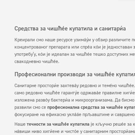
Средства за чишћење купатила и санитарија
Креирали смо наше ресурсе узимајући у обзир различите п
концентрованог препарата или спреја који је једноставан 
употребу
‘
у, који је идеалан за чишћење тешко доступних ме
свакодневно чишћење.
Професионални производи за чишћење купати
Санитарне просторије захтевају редовно и темељно чишћење.
само редовно чишћење гарантује одржавање правилне хигије
изложена развоју бактерија и микроорганизама. Да бисмо
развили смо се
професионална средства за чишћење купа
фокусиране на ефикасно уклањање прљавштине и савршено 
Наше
течности за чишћење купатила
је кључно решење за 
највиши ниво хигијене и чистоће у санитарним просторијам