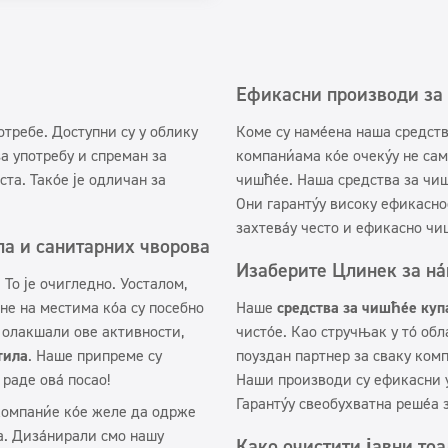
Ефикасни производи за 
отребе. Доступни су у облику
Коме су намењена наша средств
за употребу и спреман за
компанијама које очекују не са
ста. Такође је одличан за
чишћење. Наша средства за чиш
Они гарантују високу ефикасно
захтевају често и ефикасно чи
ла и санитарних чворова
Изаберите Цлинек за на
 То је очигледно. Уосталом,
не на местима која су посебно
Наше
средства за чишћење куп
 олакшали ове активности,
чистоће. Као стручњак у тој об
тила
. Наше припреме су
поуздан партнер за сваку компа
раде овај посао!
Наши производи су ефикасни у
Гарантују свеобухватна решења 
компаније које желе да одрже
а. Дизајнирали смо нашу
Како очистити јавни тоа