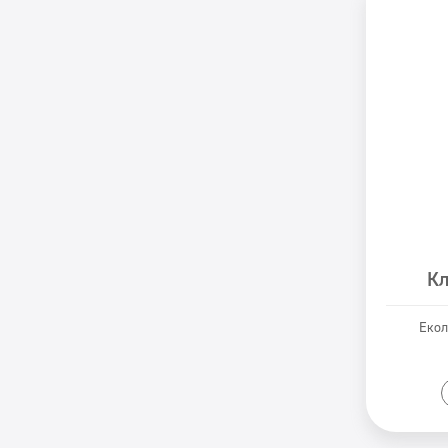
Кл
Екол
P