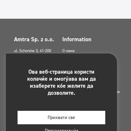
Amtra Sp. z o.o.
Information
ul. Schonów 3, 41-200
О нама
Sosnowiec, Polska
Политика приватности
amtra@amtra.pl
Политика приватности на
Ова веб-страница користи
друштвеним медијима
Број за хитне случајеве
колачиће и омогућава вам да
tel. +48 32 294 41 00
Политика колачића (ЕУ)
изаберете које желите да
дозволите.
Грантови из европских фондова
Контакт
Мапа сајта
Regulamin konkursu -
Прихвати све
#MultiCleanChallenge
Персонализација