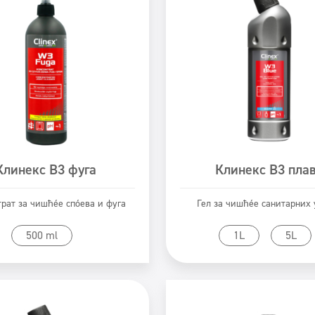
Клинекс В3 фуга
Клинекс В3 пла
рат за чишћење спојева и фуга
Гел за чишћење санитарних 
rikaži proizvod
Prikaži proizvod
500 ml
1L
5L