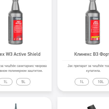
ex W3 Active Shield
Клинекс В3 Фор
за чишћење санитарних чворова
Јак препарат за чишћење то
ивном полимерном заштитом.
купатила.
rikaži proizvod
Prikaži proizvod
1L
5L
1L
10L