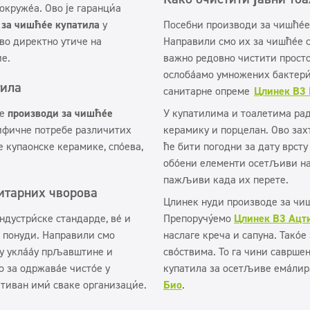
окружења. Ово је гаранција
 за чишћење купатила
у
Посебни производи за чишћење 
во директно утиче на
Направили смо их за чишћење с
је.
важно редовно чистити простори
ослобађамо умножених бактериј
тила
санитарне опреме
Цлинек В3
де
производи за чишћење
У купатилима и тоалетима рад
цифичне потребе различитих
керамику и порцелан. Ово захт
е купаонске керамике, спојева,
ће бити погодни за дату врсту
обојени елементи осетљиви на 
пажљиви када их перете.
нитарних чворова
Цлинек нуди производе за чиш
индустријске стандарде, већ и
Препоручујемо
Цлинек В3 Ацт
ој понуди. Направили смо
наслаге креча и сапуна. Такођ
у уклањању прљавштине и
својствима. То га чини саврше
о за одржавање чистоће у
купатила за осетљиве емајли
тиван имиџ сваке организације.
Био
.