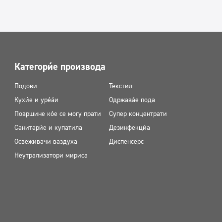
Категорије производа
Подови
Текстил
Кухиње и уређаји
Одржавање пода
Површине које се могу прати
Супер концентрати
Санитарије и купатила
Дезинфекција
Освеживачи ваздуха
Диспенсерс
Неутрализатори мириса