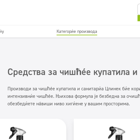
ју
Категорије производа
Sanitarije i kupatila
Održavanje podova
ишћење
Праонице
Површине које се перу
Dozatori
Средства за чишћење купатила и 
Производи за чишћење купатила и санитарија Цлинек биће кори
интензивније чишћење. Њихова формула је безбедна за очишћ
обезбедићете највиши ниво хигијене у вашим просторима.