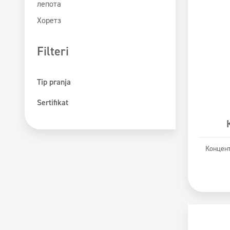
лепота
Хоретз
Filteri
Tip pranja
Mašinsko pranje
Sertifikat
Ručno pranje
ECOLABEL
Safe for You Safe for Earth
Концент
Świadectwo PZH
P