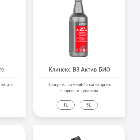
те
Клинекс В3 Актив БИО
алета и
Припрема за чишћење санитарних
чворова и купатила
Prikaži proizvod
1L
5L