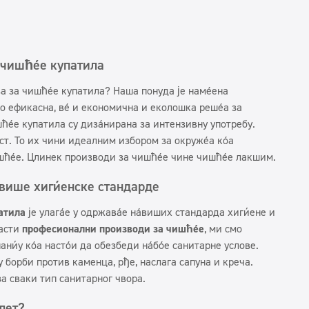
чишћење купатила
а за чишћење купатила? Наша понуда је намењена
мо ефикасна, већ и економична и еколошка решења за
ћење купатила су дизајнирана за интензивну употребу.
ст. То их чини идеалним избором за окружења која
шћење. Цлинек производи за чишћење чине чишћење лакшим.
јвише хигијенске стандарде
атила
је улагање у одржавање највиших стандарда хигијене и
ласти
професионални производи за чишћење
, ми смо
нију која настоји да обезбеди најбоље санитарне услове.
 борби против каменца, рђе, наслага сапуна и креча.
за сваки тип санитарног чвора.
лет?