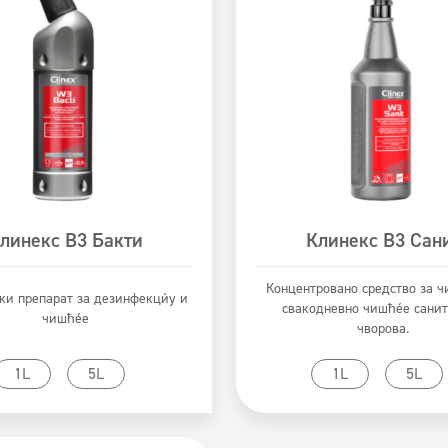
линекс В3 Бакти
Клинекс В3 Сан
Концентровано средство за ч
ки препарат за дезинфекцију и
свакодневно чишћење сани
чишћење
чворова.
rikaži proizvod
Prikaži proizvod
1L
5L
1L
5L