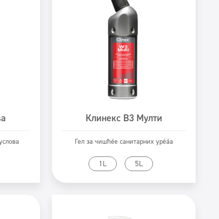
ва
Клинекс В3 Мулти
услова
Гел за чишћење санитарних уређаја
Prikaži proizvod
1L
5L