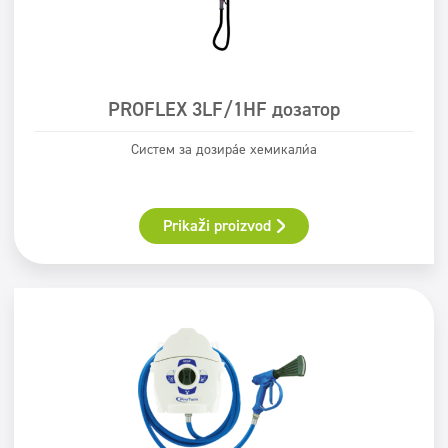
ECOLABEL
Safe for You Safe for Earth
Świadectwo PZH
PROFLEX 3LF/1HF дозатор
Систем за дозирање хемикалија
Prikaži proizvod