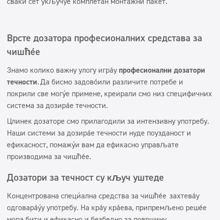
сваки сет укључује комплетан монтажни пакет.
Врсте дозатора професионалних средстава за
чишћење
Знамо колико важну улогу играју
професионални дозатори
течности
. Да бисмо задовољили различите потребе и
покрили све могуће примене, креирали смо низ специфичних
система за дозирање течности.
Цлинек дозаторе смо прилагодили за интензивну употребу.
Наши системи за дозирање течности нуде поузданост и
ефикасност, помажући вам да ефикасно управљате
производима за чишћење.
Дозатори за течност су кључ уштеде
Концентрована специјална средства за чишћење
захтевају
одговарајућу употребу. На крају крајева, припремљено решење
мора бити и ефикасно и безбедно за површину.