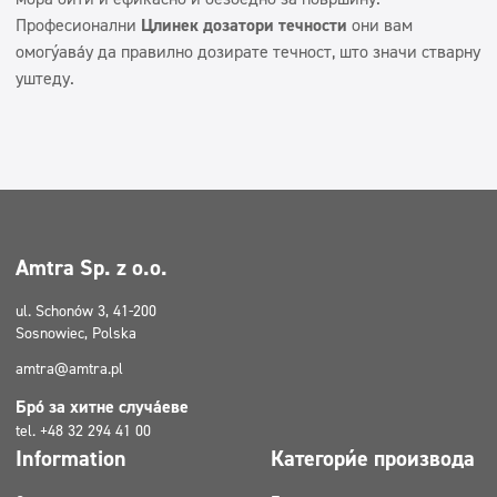
Професионални
Цлинек дозатори течности
они вам
омогућавају да правилно дозирате течност, што значи стварну
уштеду.
Amtra Sp. z o.o.
ul. Schonów 3, 41-200
Sosnowiec, Polska
amtra@amtra.pl
Број за хитне случајеве
tel. +48 32 294 41 00
Information
Категорије производа