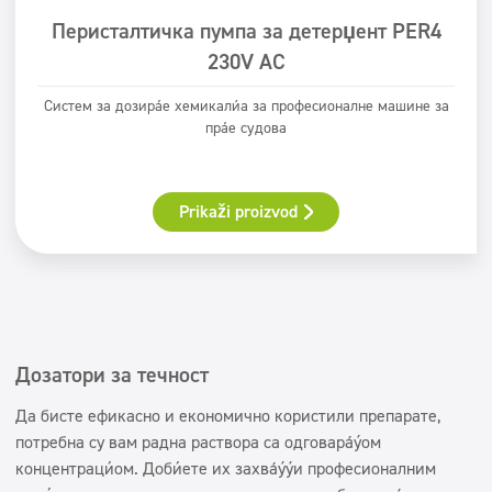
Перисталтичка пумпа за детерџент PER4
230V AC
Систем за дозирање хемикалија за професионалне машине за
прање судова
Prikaži proizvod
Дозатори за течност
Да бисте ефикасно и економично користили препарате,
потребна су вам радна раствора са одговарајућом
концентрацијом. Добићете их захваљујући професионалним