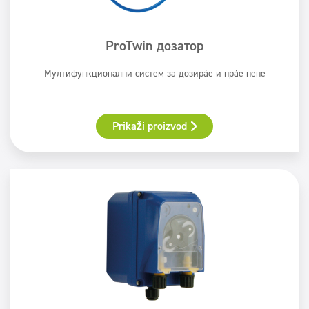
ProTwin дозатор
Мултифункционални систем за дозирање и прање пене
Prikaži proizvod