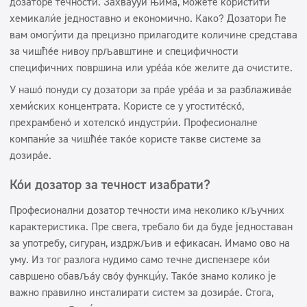
дозаторе течности. Захваљујући њима, можете користити
хемикалије једноставно и економично. Како? Дозатори ће
вам омогућити да прецизно прилагодите количине средстава
за чишћење нивоу прљавштине и специфичности
специфичних површина или уређаја које желите да очистите.
У нашој понуди су дозатори за прање уређаја и за разблаживање
хемијских концентрата. Користе се у угоститељској,
прехрамбеној и хотелској индустрији. Професионалне
компаније за чишћење такође користе такве системе за
дозирање.
Који дозатор за течност изабрати?
Професионални дозатор течности има неколико кључних
карактеристика. Пре свега, требало би да буде једноставан
за употребу, сигуран, издржљив и ефикасан. Имамо ово на
уму. Из тог разлога нудимо само течне диспензере који
савршено обављају своју функцију. Такође знамо колико је
важно правилно инсталирати систем за дозирање. Стога,