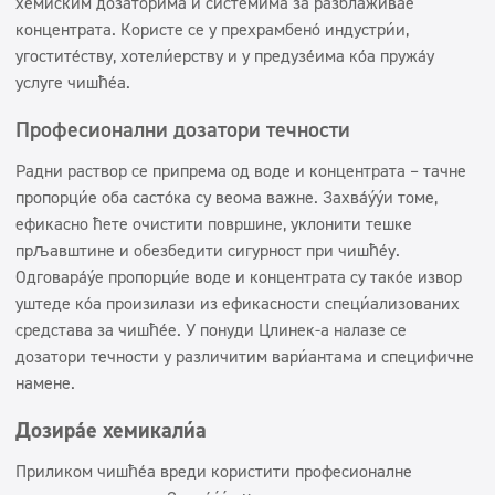
хемијским дозаторима и системима за разблаживање
концентрата. Користе се у прехрамбеној индустрији,
угоститељству, хотелијерству и у предузећима која пружају
услуге чишћења.
Професионални дозатори течности
Радни раствор се припрема од воде и концентрата – тачне
пропорције оба састојка су веома важне. Захваљујући томе,
ефикасно ћете очистити површине, уклонити тешке
прљавштине и обезбедити сигурност при чишћењу.
Одговарајуће пропорције воде и концентрата су такође извор
уштеде која произилази из ефикасности специјализованих
средстава за чишћење. У понуди Цлинек-а налазе се
дозатори течности у различитим варијантама и специфичне
намене.
Дозирање хемикалија
Приликом чишћења вреди користити професионалне