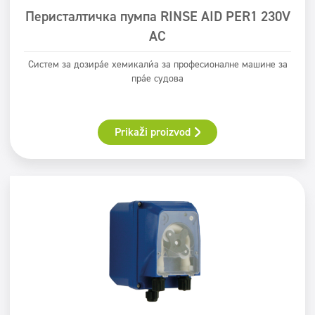
Перисталтичка пумпа RINSE AID PER1 230V
AC
Систем за дозирање хемикалија за професионалне машине за
прање судова
Prikaži proizvod