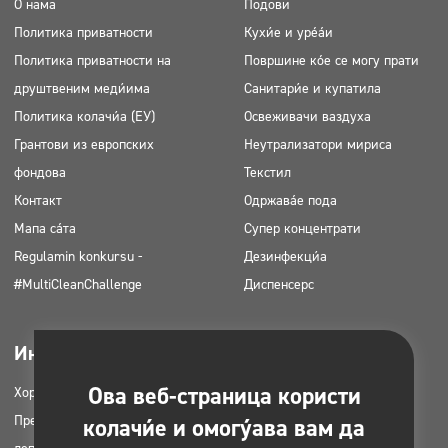
О нама
Подови
Политика приватности
Кухиње и уређаји
Политика приватности на
Површине које се могу прати
друштвеним медијима
Санитарије и купатила
Политика колачића (ЕУ)
Освеживачи ваздуха
Грантови из европских
Неутрализатори мириса
фондова
Текстил
Контакт
Одржавање пода
Мапа сајта
Супер концентрати
Regulamin konkursu -
Дезинфекција
#MultiCleanChallenge
Диспенсерс
Индустриес
Довнлоадабле
Ова веб-страница користи
Хоретз
Каталози производа
Предузећа за чишћење
МСДС картице
колачиће и омогућава вам да