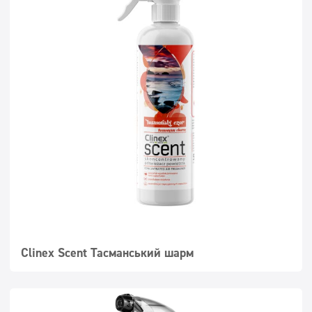
Супер концентрати
Дезінфекція
Дозатори
Clinex Scent Тасманський шарм