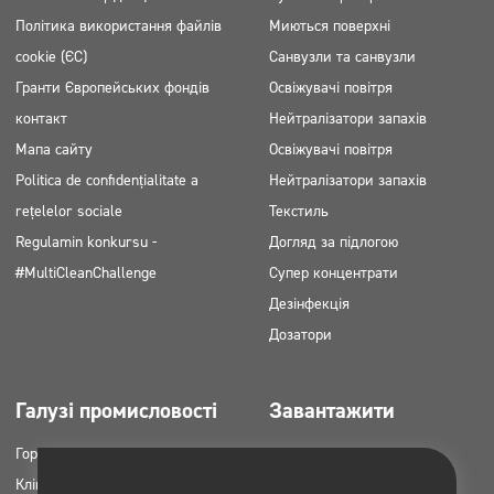
Політика використання файлів
Миються поверхні
cookie (ЄС)
Санвузли та санвузли
Гранти Європейських фондів
Освіжувачі повітря
контакт
Нейтралізатори запахів
Мапа сайту
Освіжувачі повітря
Politica de confidențialitate a
Нейтралізатори запахів
rețelelor sociale
Текстиль
Regulamin konkursu -
Догляд за підлогою
#MultiCleanChallenge
Супер концентрати
Дезінфекція
Дозатори
Галузі промисловості
Завантажити
Горець
Каталоги продукції
Клінінгові компанії
Картки MSDS