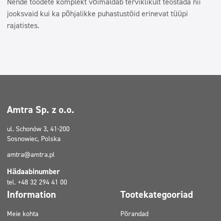
Nende toodete komplekt võimaldab terviklikult teostada nii
jooksvaid kui ka põhjalikke puhastustöid erinevat tüüpi
rajatistes.
Amtra Sp. z o.o.
ul. Schonów 3, 41-200
Sosnowiec, Polska
amtra@amtra.pl
Hädaabinumber
tel. +48 32 294 41 00
Information
Tootekategooriad
Meie kohta
Põrandad