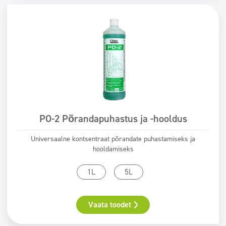
ECOLABEL
Safe for You Safe for Earth
Świadectwo PZH
PO-2 Põrandapuhastus ja -hooldus
Universaalne kontsentraat põrandate puhastamiseks ja
hooldamiseks
1L
5L
Vaata toodet