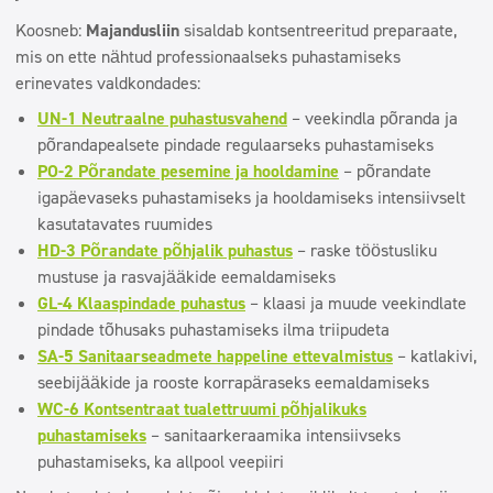
Koosneb:
Majandusliin
sisaldab kontsentreeritud preparaate,
mis on ette nähtud professionaalseks puhastamiseks
erinevates valdkondades:
UN-1 Neutraalne puhastusvahend
– veekindla põranda ja
põrandapealsete pindade regulaarseks puhastamiseks
PO-2 Põrandate pesemine ja hooldamine
– põrandate
igapäevaseks puhastamiseks ja hooldamiseks intensiivselt
kasutatavates ruumides
HD-3 Põrandate põhjalik puhastus
– raske tööstusliku
mustuse ja rasvajääkide eemaldamiseks
GL-4 Klaaspindade puhastus
– klaasi ja muude veekindlate
pindade tõhusaks puhastamiseks ilma triipudeta
SA-5 Sanitaarseadmete happeline ettevalmistus
– katlakivi,
seebijääkide ja rooste korrapäraseks eemaldamiseks
WC-6 Kontsentraat tualettruumi põhjalikuks
puhastamiseks
– sanitaarkeraamika intensiivseks
puhastamiseks, ka allpool veepiiri