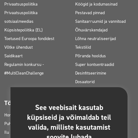
Privaatsuspoliitika
Köögid ja kodumasinad
Privaatsuspoliitika
Pestavad pinnad
sotsiaalmeedias
Sanitaarruumid ja vannitoad
Küpsistepoliitika (EL)
Õhuvärskendajad
Toetused Euroopa fondidest
Lõhna neutraliseerijad
Võtke ühendust
Tekstiilid
Saidikaart
Põranda hooldus
Regulamin konkursu -
Super kontsentraadid
#MultiCleanChallenge
Desinfitseerimine
Dosaatorid
Tööstusharud
Allalaaditav
See veebisait kasutab
Horetz
Tootekataloogid
küpsiseid ja võimaldab teil
Puhastusfirmad
MSDS-kaardid
valida, milliste kasutamist
Ilu
HACCP juhised
soovite lubada