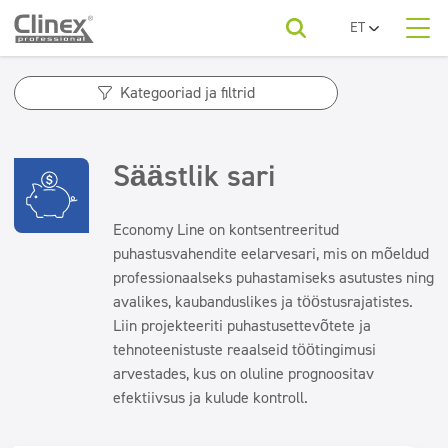
ET
PL
Meist
EN
Tootekategooriad
Horeca
Kategooriad ja filtrid
UA
RO
Tootekategooriad
Tekstiilid
Tootekategooriad
SR
Autopesulad
Säästlik sari
Põrandad
FR
Õhuvärskendajad
Teie valdkonnale
BG
Desinfitseerimine
Puhastusfirmad
Lõhnaneutralisaatorid
LV
Economy Line on kontsentreeritud
LT
Tekstiilid
puhastusvahendite eelarvesari, mis on mõeldud
Sanitaarruumid ja vannitoad
Allalaadimine
Põrandad
professionaalseks puhastamiseks asutustes ning
Pesumajad
Põrandahooldus
avalikes, kaubanduslikes ja tööstusrajatistes.
Desinfitseerimine
Liin projekteeriti puhastusettevõtete ja
Võtke ühendust
Sanitaarruumid ja vannitoad
Köögid ja seadmed
Ilu
tehnoteenistuste reaalseid töötingimusi
Põrandahooldus
arvestades, kus on oluline prognoositav
Säästlik sari
Köögid ja seadmed
efektiivsus ja kulude kontroll.
Säästlik sari
Õhuvärskendajad ja neutralisaatorid
Õhuvärskendajad ja neutralisaatorid