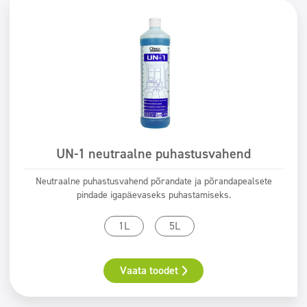
Superkontsentraadid
Superkontsentraadid
Pestavad pinnad
Pestavad pinnad
Dosaatorid
Dosaatorid
Valdkonnad
Horeca
Autopesulad
UN-1 neutraalne puhastusvahend
Puhastusfirmad
Pesumajad
Neutraalne puhastusvahend põrandate ja põrandapealsete
Ilu
pindade igapäevaseks puhastamiseks.
Filtrid
1L
5L
Pesutüüp
Vaata toodet
Masinpesu
Sertifikaat
Käsipesu