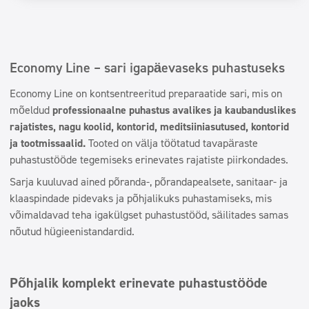
Economy Line – sari igapäevaseks puhastuseks
Economy Line on kontsentreeritud preparaatide sari, mis on
mõeldud
professionaalne puhastus avalikes ja kaubanduslikes
rajatistes, nagu koolid, kontorid, meditsiiniasutused, kontorid
ja tootmissaalid.
Tooted on välja töötatud tavapäraste
puhastustööde tegemiseks erinevates rajatiste piirkondades.
Sarja kuuluvad ained põranda-, põrandapealsete, sanitaar- ja
klaaspindade pidevaks ja põhjalikuks puhastamiseks, mis
võimaldavad teha igakülgset puhastustööd, säilitades samas
nõutud hügieenistandardid.
Põhjalik komplekt erinevate puhastustööde
jaoks