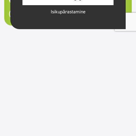
Isikupärastamine
Tal on
Tootekategooriad
Tutvustame professionaalseid Clinexi puhastusvahendeid. Meie
valikust leiate tooted, mis tagavad tõhusa puhastamise
erinevatel pindadel.