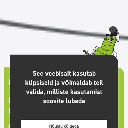
See veebisait kasutab
Clinex
| Professionaalsed
küpsiseid ja võimaldab teil
puhastusvahendid
valida, milliste kasutamist
Hoolitseme puhtuse eest
soovite lubada
professionaalselt
Nõustu kõigega
Tootekategooriad