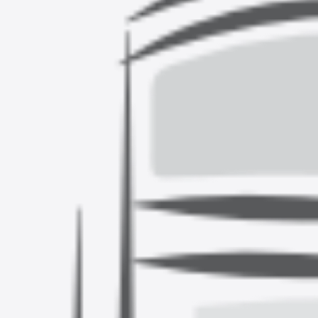
Superkontsentraadid
Pestavad pinnad
Dosaatorid