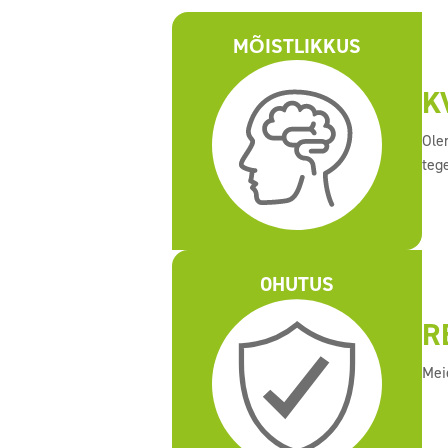
MÕISTLIKKUS
K
Ole
tege
OHUTUS
R
Mei