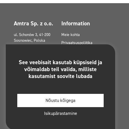
Amtra Sp. z o.o.
Information
ul. Schonów 3, 41-200
Meie kohta
Sosnowiec, Polska
Privaatsuspoliitika
amtra@amtra.pl
Privaatsuspoliitika
sotsiaalmeedias
Hädaabinumber
See veebisait kasutab küpsiseid ja
tel. +48 32 294 41 00
Küpsistepoliitika (EL)
võimaldab teil valida, milliste
kasutamist soovite lubada
Toetused Euroopa fondidest
Võtke ühendust
Saidikaart
Regulamin konkursu -
Nõustu kõigega
#MultiCleanChallenge
Isikupärastamine