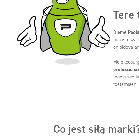
Tere 
Oleme
Poola
puhastusvald
on pideva ar
Meie loosu
professiona
tegevused la
toetamiseni.
Co jest siłą marki