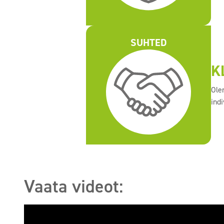
SUHTED
K
Ole
ind
Vaata videot: