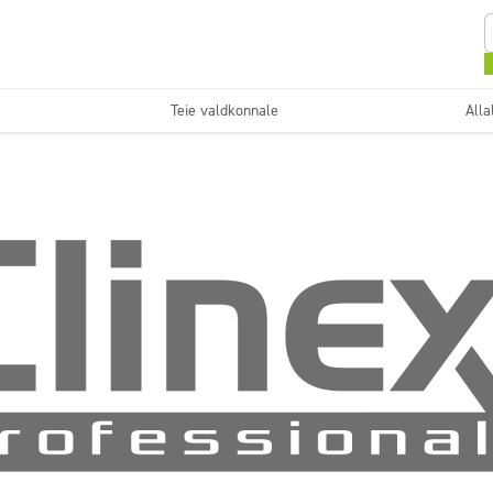
Teie valdkonnale
Alla
Sanitaarruumid ja
Desinfitseerimine
vannitoad
ad
Puhastusfirmad
Superkontsentraadid
Pestavad pinnad