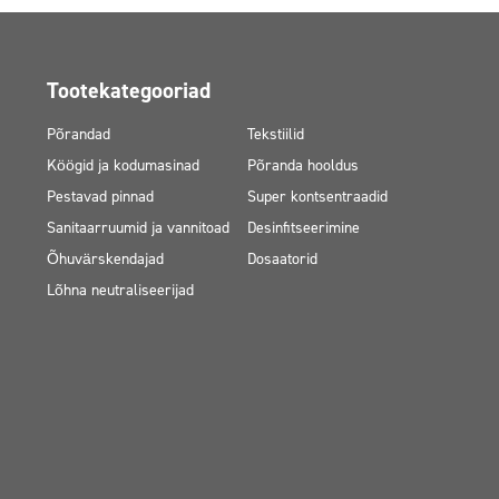
Tootekategooriad
Põrandad
Tekstiilid
Köögid ja kodumasinad
Põranda hooldus
Pestavad pinnad
Super kontsentraadid
Sanitaarruumid ja vannitoad
Desinfitseerimine
Õhuvärskendajad
Dosaatorid
Lõhna neutraliseerijad