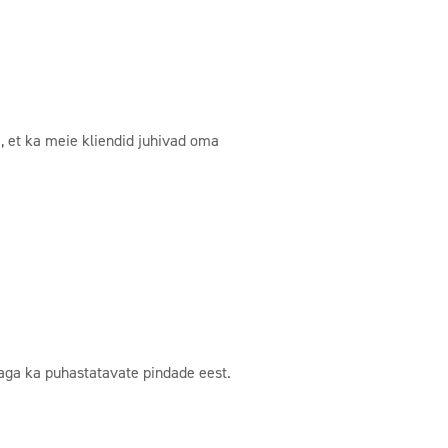
, et ka meie kliendid juhivad oma
 aga ka puhastatavate pindade eest.