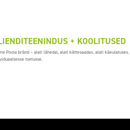
LIENDITEENINDUS + KOOLITUSED
me Poola bränd – alati lähedal, alati kättesaadav, alati käeulatuse
ividuaalsesse toetusse.