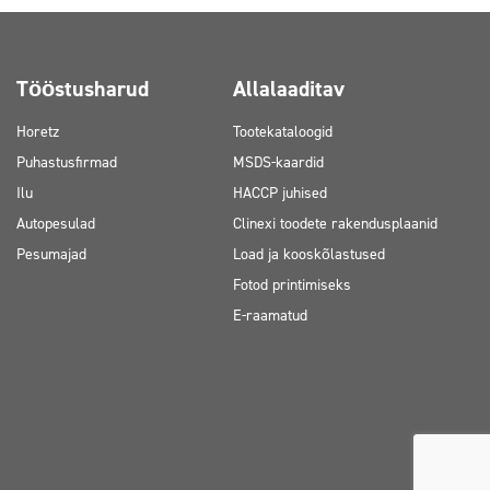
Tööstusharud
Allalaaditav
Horetz
Tootekataloogid
Puhastusfirmad
MSDS-kaardid
Ilu
HACCP juhised
Autopesulad
Clinexi toodete rakendusplaanid
Pesumajad
Load ja kooskõlastused
Fotod printimiseks
E-raamatud