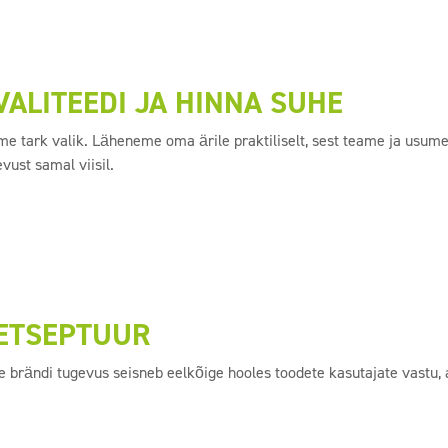
VALITEEDI JA HINNA SUHE
me tark valik. Läheneme oma ärile praktiliselt, sest teame ja usume
vust samal viisil.
ETSEPTUUR
e brändi tugevus seisneb eelkõige hooles toodete kasutajate vastu,