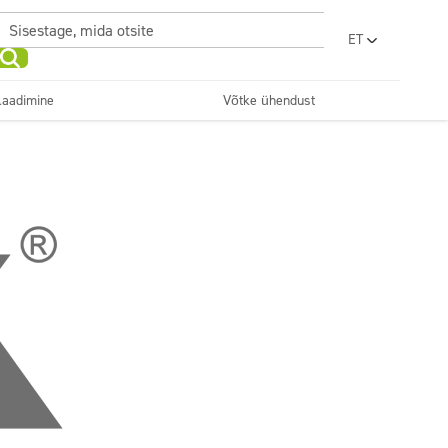
ET
PL
EN
laadimine
Võtke ühendust
UA
RO
Põrandahooldus
Köögid ja seadmed
Pesumajad
Ilu
SR
FR
BG
Dosaatorid
LV
LT