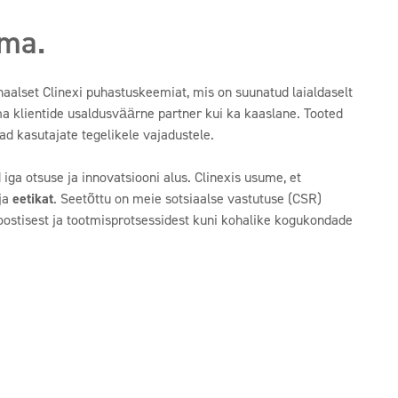
lma.
aalset Clinexi puhastuskeemiat, mis on suunatud laialdaselt
a klientide usaldusväärne partner kui ka kaaslane. Tooted
d kasutajate tegelikele vajadustele.
d iga otsuse ja innovatsiooni alus. Clinexis usume, et
ja
eetikat
. Seetõttu on meie sotsiaalse vastutuse (CSR)
ostisest ja tootmisprotsessidest kuni kohalike kogukondade