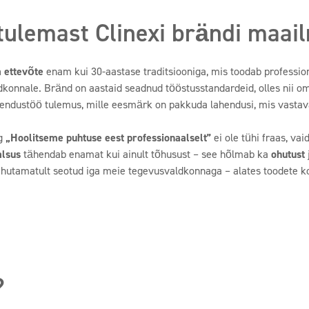
tulemast Clinexi brändi maai
 ettevõte
enam kui 30-aastase traditsiooniga, mis toodab profession
konnale. Bränd on aastaid seadnud tööstusstandardeid, olles nii om
endustöö tulemus, mille eesmärk on pakkuda lahendusi, mis vastava
ng
„Hoolitseme puhtuse eest professionaalselt”
ei ole tühi fraas, vai
alsus
tähendab enamat kui ainult tõhusust – see hõlmab ka
ohutust
hutamatult seotud iga meie tegevusvaldkonnaga – alates toodete ko
?