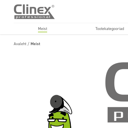
Meist
Tootekategooriad
Tekstiilid
Põrandad
Avaleht
/
Meist
Horeca
Autopesul
Õhuvärskendajad ja
Säästlik sari
neutralisaatorid