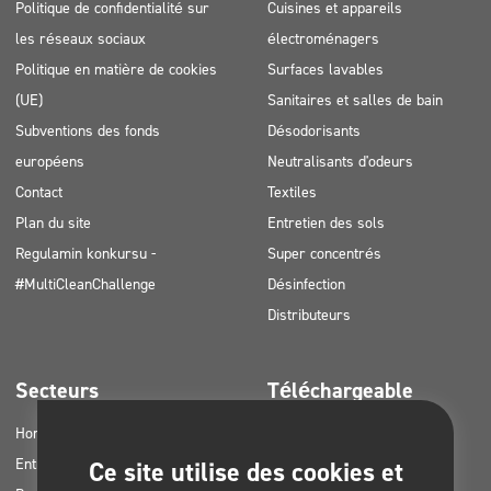
Politique de confidentialité sur
Cuisines et appareils
les réseaux sociaux
électroménagers
Politique en matière de cookies
Surfaces lavables
(UE)
Sanitaires et salles de bain
Subventions des fonds
Désodorisants
européens
Neutralisants d'odeurs
Contact
Textiles
Plan du site
Entretien des sols
Regulamin konkursu -
Super concentrés
#MultiCleanChallenge
Désinfection
Distributeurs
Secteurs
Téléchargeable
Horetz
Catalogues de produits
Entreprises de nettoyage
Cartes MSDS
Ce site utilise des cookies et