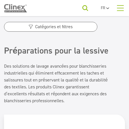
FR
PL
À propos de nous
EN
Catégories de produits
Lavages de voitures
Catégories et filtres
UA
RO
Catégories de produits
Sols
Catégories de produits
SR
Entreprises de nettoyage
Préparations pour la lessive
Désinfection
BG
Désodorisants d'air
Pour votre secteur
ET
Sanitaires et salles de bain
Blanchisseries
Neutralisateurs d'odeurs
LV
Des solutions de lavage avancées pour blanchisseries
LT
Sols
industrielles qui éliminent efficacement les taches et
Entretien des sols
À télécharger
salissures tout en préservant la qualité et la durabilité
Désinfection
Beauté
Cuisines et équipements
des textiles. Les produits Clinex garantissent
Sanitaires et salles de bain
d’excellents résultats et répondent aux exigences des
Contact
Entretien des sols
Gamme économique
Horeca
blanchisseries professionnelles.
Cuisines et équipements
Désodorisants et neutralisants
Gamme économique
Désodorisants et neutralisants
Superconcentrés
Superconcentrés