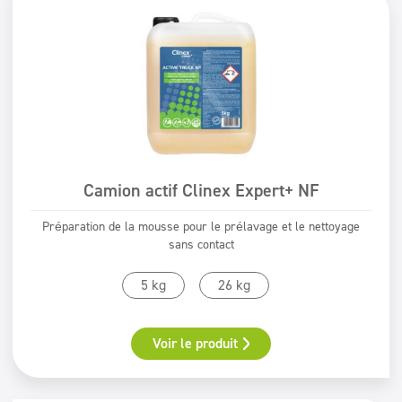
Surfaces lavables
Surfaces lavables
Doseurs
Doseurs
Textiles
Textiles
Domaines
Lavages de voitures
Entreprises de nettoyage
Camion actif Clinex Expert+ NF
Blanchisseries
Préparation de la mousse pour le prélavage et le nettoyage
Beauté
sans contact
Horeca
5 kg
26 kg
Filtres
Voir le produit
Type de lavage
Nettoyage mécanique
Certificat
Nettoyage manuel