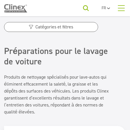
FR
PL
À propos de nous
EN
Catégories de produits
Lavages de voitures
Catégories et filtres
UA
RO
Catégories de produits
Sols
Catégories de produits
SR
Entreprises de nettoyage
Préparations pour le lavage
Désinfection
BG
Désodorisants d'air
Pour votre secteur
ET
de voiture
Sanitaires et salles de bain
Blanchisseries
Neutralisateurs d'odeurs
LV
LT
Sols
Entretien des sols
À télécharger
Produits de nettoyage spécialisés pour lave-autos qui
Désinfection
Beauté
éliminent efficacement la saleté, la graisse et les
Cuisines et équipements
Sanitaires et salles de bain
dépôts des surfaces des véhicules. Les produits Clinex
Contact
Entretien des sols
garantissent d’excellents résultats dans le lavage et
Gamme économique
Horeca
l’entretien des voitures, répondant à des normes de
Cuisines et équipements
Désodorisants et neutralisants
qualité élevées.
Gamme économique
Désodorisants et neutralisants
Superconcentrés
Superconcentrés