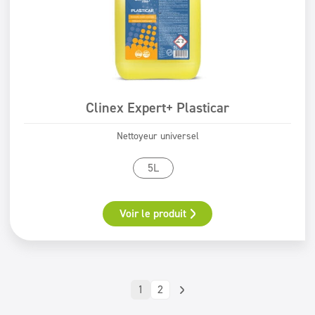
Clinex Expert+ Plasticar
Nettoyeur universel
5L
Voir le produit
1
2