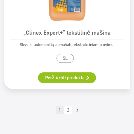
„Clinex Expert+“ tekstilinė mašina
Skystis automobilių apmušalų ekstrakciniam plovimui
5L
Peržiūrėti produktą
1
2