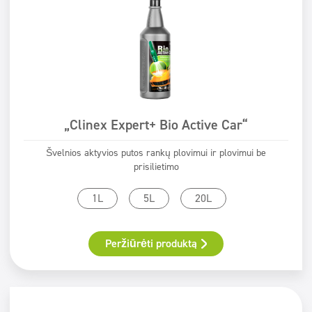
ECOLABEL
Safe for You Safe for Earth
Świadectwo PZH
„Clinex Expert+ Bio Active Car“
Švelnios aktyvios putos rankų plovimui ir plovimui be
prisilietimo
1L
5L
20L
Peržiūrėti produktą