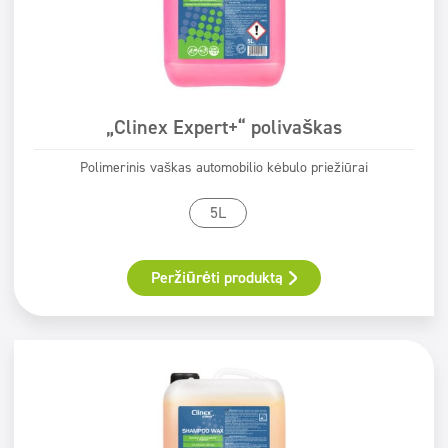
„Clinex Expert+“ polivaškas
Polimerinis vaškas automobilio kėbulo priežiūrai
5L
Peržiūrėti produktą