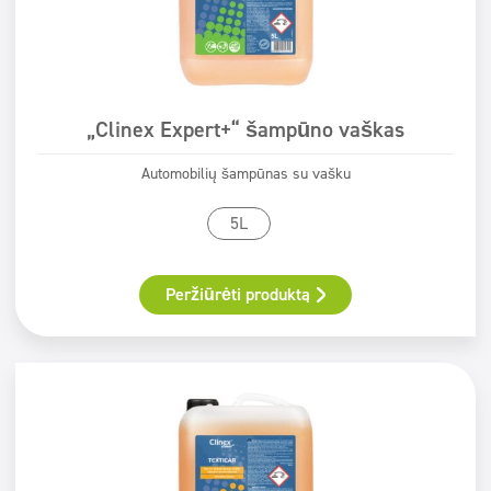
„Clinex Expert+“ šampūno vaškas
Automobilių šampūnas su vašku
5L
Peržiūrėti produktą