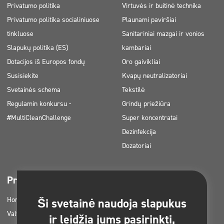
Privatumo politika
Virtuvės ir buitinė technika
Privatumo politika socialiniuose
Plaunami paviršiai
tinkluose
Sanitariniai mazgai ir vonios
Slapukų politika (ES)
kambariai
Dotacijos iš Europos fondų
Oro gaivikliai
Susisiekite
Kvapų neutralizatoriai
Svetainės schema
Tekstilė
Regulamin konkursu -
Grindų priežiūra
#MultiCleanChallenge
Super koncentratai
Dezinfekcija
Dozatoriai
Pramonės šakos
Parsisiunčiama
Horetz
Prekių katalogai
Ši svetainė naudoja slapukus
Valymo įmonės
MSDS kortelės
ir leidžia jums pasirinkti,