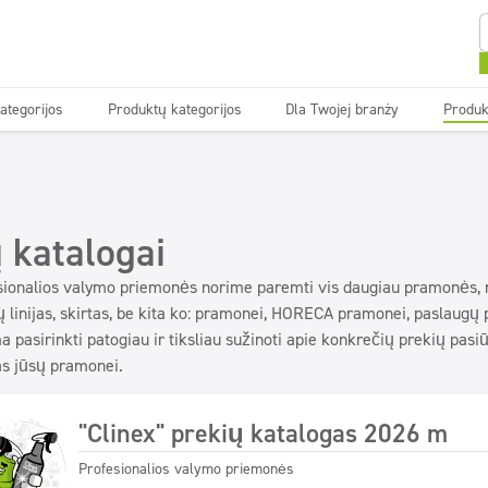
ategorijos
Produktų kategorijos
Dla Twojej branży
Produk
Tekstilė
Tekstilė
Grindys
Grindys
ovyklos
ovyklos
Valymo įmonės
Valymo įmonės
Gaivikliai ir
Gaivikliai ir
Ekonominė linija
Ekonominė linija
 katalogai
neutralizatoriai
neutralizatoriai
ionalios valymo priemonės norime paremti vis daugiau pramonės, 
 linijas, skirtas, be kita ko: pramonei, HORECA pramonei, paslaugų 
 pasirinkti patogiau ir tiksliau sužinoti apie konkrečių prekių pasiūl
as jūsų pramonei.
"Clinex" prekių katalogas 2026 m
Profesionalios valymo priemonės