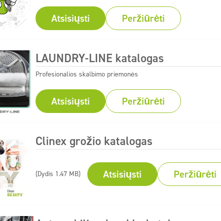
Atsisiųsti
Peržiūrėti
LAUNDRY-LINE katalogas
Profesionalios skalbimo priemonės
Atsisiųsti
Peržiūrėti
Clinex grožio katalogas
Atsisiųsti
Peržiūrėti
(Dydis 1.47 MB)