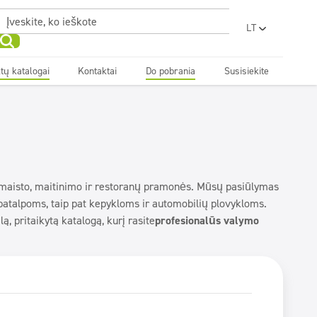
LT
PL
EN
tų katalogai
Kontaktai
Do pobrania
Susisiekite
UA
Sanitarinės patalpos ir
Sanitarinės patalpos ir
RO
Dezinfekcija
Dezinfekcija
vonios kambariai
vonios kambariai
Skalbyklos
Skalbyklos
Grožis
Grožis
SR
FR
BG
Superkoncentratai
Superkoncentratai
ET
LV
maisto, maitinimo ir restoranų pramonės. Mūsų pasiūlymas
patalpoms, taip pat kepykloms ir automobilių plovykloms.
ą, pritaikytą katalogą, kurį rasite
profesionalūs valymo