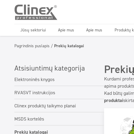
Jūsų sektoriui
Apie mus
Apie mus
Produktų k
Plaunami paviršiai
Plaunami paviršiai
Dozatoriai
Dozatoriai
Pagrindinis puslapis
/
Prekių katalogai
Horeca
Horeca
Automobilių pl
Automobilių pl
Grindų priežiūra
Grindų priežiūra
Virtuvės ir įranga
Virtuvės ir įranga
Prekių
Atsisiuntimų kategorija
Kurdami profes
Elektroninės knygos
apima produktų
RVASVT instrukcijos
Kad būtų galima
produktai
skirt
Clinex produktų taikymo planai
MSDS kortelės
Prekių katalogai