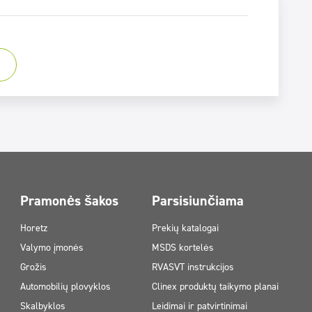
Pramonės šakos
Parsisiunčiama
Horetz
Prekių katalogai
Valymo įmonės
MSDS kortelės
Grožis
RVASVT instrukcijos
Automobilių plovyklos
Clinex produktų taikymo planai
Skalbyklos
Leidimai ir patvirtinimai