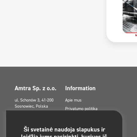
Amtra Sp. z o.o.
Information
ul. Schonów 3, 41-200
Apie mus
Sosnowiec, Polska
Privatumo politika
amtra@amtra.pl
Privatumo politika socialiniuose
tinkluose
Avarinis telefono
Ši svetainė naudoja slapukus ir
numeris
Slapukų politika (ES)
leidžia jums pasirinkti, kuriuos iš