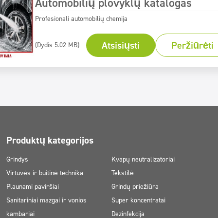
Automobilių plovyklų katalogas
Profesionali automobilių chemija
Atsisiųsti
Peržiūrėti
(Dydis 5.02 MB)
Produktų kategorijos
Grindys
Kvapų neutralizatoriai
Virtuvės ir buitinė technika
Tekstilė
Plaunami paviršiai
Grindų priežiūra
Sanitariniai mazgai ir vonios
Super koncentratai
kambariai
Dezinfekcija