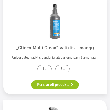
„Clinex Multi Clean“ valiklis – mangų
Universalus valiklis vandeniui atspariems paviršiams valyti
1L
5L
Peržiūrėti produktą