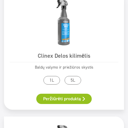
Clinex Delos kilimėlis
Baldų valymo ir priežiūros skystis
1L
5L
Peržiūrėti produktą