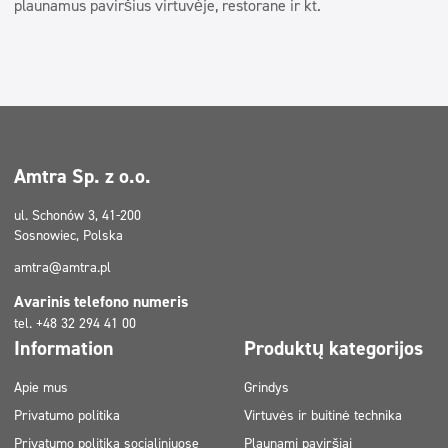
plaunamus paviršius virtuvėje, restorane ir kt.
Amtra Sp. z o.o.
ul. Schonów 3, 41-200
Sosnowiec, Polska
amtra@amtra.pl
Avarinis telefono numeris
tel. +48 32 294 41 00
Information
Produktų kategorijos
Apie mus
Grindys
Privatumo politika
Virtuvės ir buitinė technika
Privatumo politika socialiniuose
Plaunami paviršiai