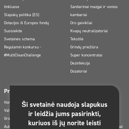
tinkluose
Sanitariniai mazgai ir vonios
Slapukų politika (ES)
kambariai
Dotacijos iš Europos fondų
Oro gaivikliai
Susisiekite
Kvapų neutralizatoriai
Svetainės schema
Tekstilė
Regulamin konkursu -
Grindų priežiūra
#MultiCleanChallenge
Super koncentratai
Dezinfekcija
Dozatoriai
Pramonės šakos
Parsisiunčiama
Horetz
Prekių katalogai
Ši svetainė naudoja slapukus
Valymo įmonės
MSDS kortelės
ir leidžia jums pasirinkti,
Grožis
RVASVT instrukcijos
kuriuos iš jų norite leisti
Automobilių plovyklos
Clinex produktų taikymo planai