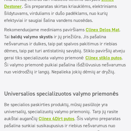
Destoner
. Šis preparatas skirtas kriauklėms, elektriniams
šildytuvams, virduliams ir dušo padėklams, nuo kurių
efektyviai ir saugiai šalina vandens nuosėdas.
Rekomenduojame mediniams paviršiams
Clinex Delos Mat
.
Tai
baldų valymo skystis
ir jų priežiūra. Jis pašalina
nešvarumus ir dulkes, taip pat spalvos pakitimus ir riebias
dėmes, taip pat turi antistatinių savybių. Stiklo paviršių atveju
gerai tiks specializuota valymo priemonė
Clinex stiklo putos
.
Ši valymo priemonė puikiai pašalina išdžiūvusius nešvarumus
nuo veidrodžių ir langų. Nepalieka jokių dėmių ar dryžių.
Universalios specializuotos valymo priemonės
Be specialios paskirties produktų, mūsų pasiūloje yra
universalių, specializuotų valymo priemonių.
Tarp jų rasite
aukštai augančių
Clinex 4Dirt putos
. Šis valymo preparatas
pašalina sunkiai susikaupusius ir riebius nešvarumus nuo