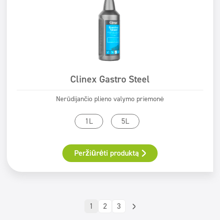
Clinex Gastro Steel
Nerūdijančio plieno valymo priemonė
1L
5L
Peržiūrėti produktą
1
2
3