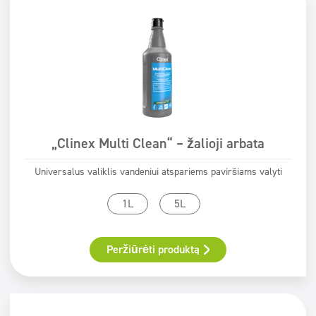
ECOLABEL
Safe for You Safe for Earth
Świadectwo PZH
„Clinex Multi Clean“ – žalioji arbata
Universalus valiklis vandeniui atspariems paviršiams valyti
1L
5L
Peržiūrėti produktą