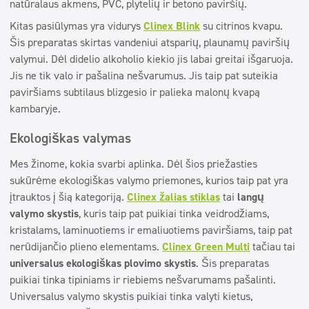
natūralaus akmens, PVC, plytelių ir betono paviršių.
Kitas pasiūlymas yra vidurys
Clinex Blink
su citrinos kvapu.
Šis preparatas skirtas vandeniui atsparių, plaunamų paviršių
valymui. Dėl didelio alkoholio kiekio jis labai greitai išgaruoja.
Jis ne tik valo ir pašalina nešvarumus. Jis taip pat suteikia
paviršiams subtilaus blizgesio ir palieka malonų kvapą
kambaryje.
Ekologiškas valymas
Mes žinome, kokia svarbi aplinka. Dėl šios priežasties
sukūrėme ekologiškas valymo priemones, kurios taip pat yra
įtrauktos į šią kategoriją.
Clinex žalias stiklas
tai
langų
valymo skystis
, kuris taip pat puikiai tinka veidrodžiams,
kristalams, laminuotiems ir emaliuotiems paviršiams, taip pat
nerūdijančio plieno elementams.
Clinex Green Multi
tačiau tai
universalus ekologiškas plovimo skystis
. Šis preparatas
puikiai tinka tipiniams ir riebiems nešvarumams pašalinti.
Universalus valymo skystis puikiai tinka valyti kietus,