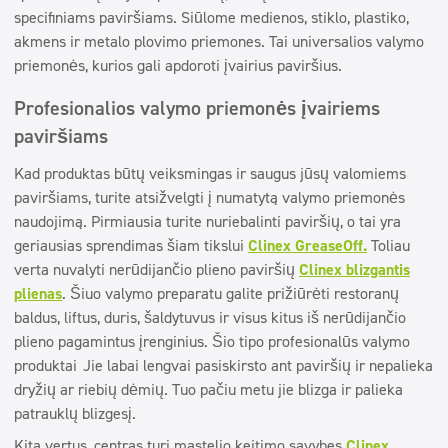
specifiniams paviršiams. Siūlome medienos, stiklo, plastiko,
akmens ir metalo plovimo priemones. Tai universalios valymo
priemonės, kurios gali apdoroti įvairius paviršius.
Profesionalios valymo priemonės įvairiems
paviršiams
Kad produktas būtų veiksmingas ir saugus jūsų valomiems
paviršiams, turite atsižvelgti į numatytą valymo priemonės
naudojimą. Pirmiausia turite nuriebalinti paviršių, o tai yra
geriausias sprendimas šiam tikslui
Clinex GreaseOff.
Toliau
verta nuvalyti nerūdijančio plieno paviršių
Clinex blizgantis
plienas
. Šiuo valymo preparatu galite prižiūrėti restoranų
baldus, liftus, duris, šaldytuvus ir visus kitus iš nerūdijančio
plieno pagamintus įrenginius. Šio tipo profesionalūs valymo
produktai
Jie labai lengvai pasiskirsto ant paviršių ir nepalieka
dryžių ar riebių dėmių. Tuo pačiu metu jie blizga ir palieka
patrauklų blizgesį.
Kita vertus, centras turi mastelio keitimo savybes
Clinex