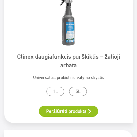
Clinex daugiafunkcis purškiklis – žalioji
arbata
Universalus, probiotinis valymo skystis
1L
5L
Peržiūrėti produktą