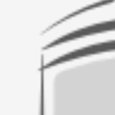
Dezynfekcja
Linia ekonomiczna
Dozowniki