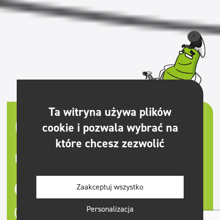
Ta witryna używa plików
Clinex
| Profesjonalne środki
cookie i pozwala wybrać na
czystości
które chcesz zezwolić
Dbamy o czystość profesjonalnie
Zaakceptuj wszystko
Zobacz nasze produkty
Personalizacja
Poznaj nas bliżej