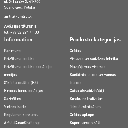
ul. Schonów 3, 41-200
Sosnowiec, Polska
amtra@amtra.pl
Avārijas tālrunis
tel. +48 32 294 41 00
Information
Produktu kategorijas
Par mums
Grīdas
Privātuma politika
Virtuves un sadzīves tehnika
Privātuma politika sociālajos
Mazgājamas virsmas
medijos
Sanitārās telpas un vannas
Sīkfailu politika (ES)
istabas
Eiropas fondu dotācijas
Gaisa atsvaidzinātāji
Sazināties
Smaku neitralizatori
Vietnes karte
Tekstilizstrādājumi
Regulamin konkursu -
Grīdas apkope
#MultiCleanChallenge
Super koncentrāti