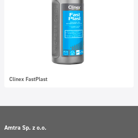
Ekonomiskā līnija
Atsvaidzinātāji un neitralizatori
Superkoncentrāti
Clinex FastPlast
Amtra Sp. z o.o.