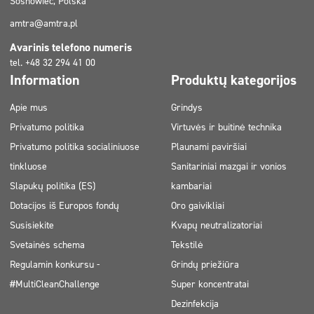
Sosnowiec, Polska
amtra@amtra.pl
Avarinis telefono numeris
tel. +48 32 294 41 00
Information
Produktų kategorijos
Apie mus
Grindys
Privatumo politika
Virtuvės ir buitinė technika
Privatumo politika socialiniuose
Plaunami paviršiai
tinkluose
Sanitariniai mazgai ir vonios
Slapukų politika (ES)
kambariai
Dotacijos iš Europos fondų
Oro gaivikliai
Susisiekite
Kvapų neutralizatoriai
Svetainės schema
Tekstilė
Regulamin konkursu -
Grindų priežiūra
#MultiCleanChallenge
Super koncentratai
Dezinfekcija