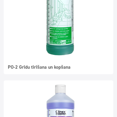
Ekonomiskā līnija
Atsvaidzinātāji un neitralizatori
Superkoncentrāti
PO-2 Grīdu tīrīšana un kopšana