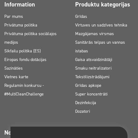
Information
Produktu kategorijas
Par mums
Grīdas
Privātuma politika
Virtuves un sadzīves tehnika
Privātuma politika sociālajos
Mazgājamas virsmas
medijos
Sanitārās telpas un vannas
Sīkfailu politika (ES)
istabas
Eiropas fondu dotācijas
Gaisa atsvaidzinātāji
Sazināties
Smaku neitralizatori
Vietnes karte
Tekstilizstrādājumi
Regulamin konkursu -
Grīdas apkope
#MultiCleanChallenge
Super koncentrāti
Dezinfekcija
Dozatori
Nozares
Lejupielādējams