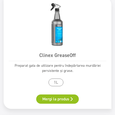
Curățarea unităților sanitare
Facilități educaționale, recreative și sportive
Frumuseţe
Filtry
Typ mycia
Spălare la mașină
Certificat
Clinex GreaseOff
Spălarea mâinilor
Certificat PZH
Preparat gata de utilizare pentru îndepărtarea murdăriei
Etichetă ecologică
persistente și grase.
Sigur pentru tine Sigur pentru Pământ
1L
Mergi la produs