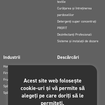
textile
Curățarea și întreținerea
pardoselilor
Detergenți super concentrați
PROFIT
Dezinfectanți Profesionali
Sisteme și instalații de dozare
Industrii
Descărcări
Horeca
Cataloage de produse
Firme de curățenie
Fișe MSDS
Acest site web folosește
Frumuseţe
Instrucțiuni HACCP
Spălătorii auto
Planuri de aplicare a
cookie-uri și vă permite să
Spălătorii
produselor Clinex
alegeți pe care doriți să le
Permise și aprobări
permiteți.