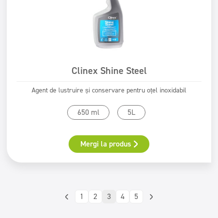
Clinex Shine Steel
Agent de lustruire și conservare pentru oțel inoxidabil
650 ml
5L
Mergi la produs
1
2
3
4
5