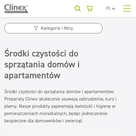
PL
EN
O nas
UA
Kategorie produktów
Horeca
Kategorie i filtry
RO
SR
Kategorie produktów
Podłogi
Kategorie produktów
FR
Firmy sprzątające
Środki czystości do
Kuchnie i urządzenia
BG
Podłogi
Dla Twojej branży
ET
sprzątania domów i
Powierzchnie zmywalne
Beauty
Kuchnie i urządzenia
LV
apartamentów
LT
Powierzchnie zmywalne
Sanitariaty i łazienki
Baza wiedzy
Sanitariaty i łazienki
Myjnie samochodowe
Odświeżanie i neutralizatory
Środki czystości do sprzątania domów i apartamentów.
Odświeżanie i neutralizatory
Preparaty Clinex skutecznie usuwają zabrudzenia, kurz i
Do pobrania
Odświeżacze powietrza
Tekstylia
Pralnie
plamy. Nasze produkty zapewniają świeżość i higienę w
Neutralizatory zapachów
pomieszczeniach mieszkalnych, będąc jednocześnie
Konserwacja podłóg
Tekstylia
Kontakt
bezpieczne dla domowników i zwierząt.
Konserwacja podłóg
Superkoncentraty
Superkoncentraty