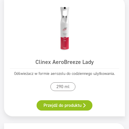
Beauty
Myjnie samochodowe
Pralnie
Filtry
Typ mycia
Mycie maszynowe
Certyfikat
Clinex AeroBreeze Lady
Mycie ręczne
ECOLABEL
Odświeżacz w formie aerozolu do codziennego użytkowania.
Safe for You Safe for Earth
Świadectwo PZH
290 ml
Przejdź do produktu