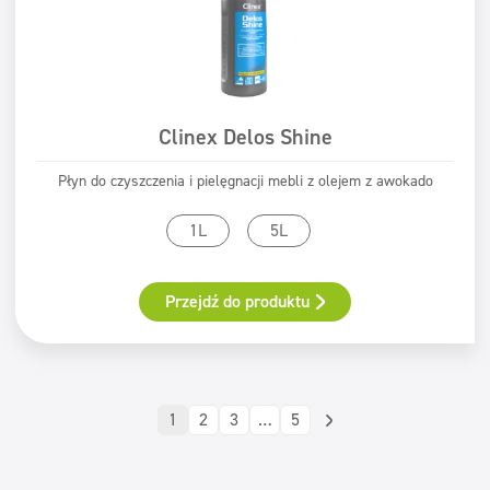
Clinex Delos Shine
Płyn do czyszczenia i pielęgnacji mebli z olejem z awokado
1L
5L
Przejdź do produktu
1
2
3
…
5