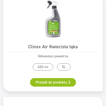
Clinex Air Kwiecista łąka
Odświeżacz powietrza
650 ml
5L
Przejdź do produktu