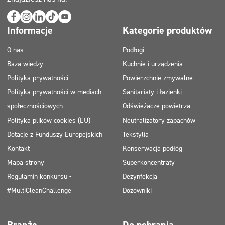
Informacje
Kategorie produktów
O nas
Podłogi
Baza wiedzy
Kuchnie i urządzenia
Polityka prywatności
Powierzchnie zmywalne
Polityka prywatności w mediach
Sanitariaty i łazienki
społecznościowych
Odświeżacze powietrza
Polityka plików cookies (EU)
Neutralizatory zapachów
Dotacje z Funduszy Europejskich
Tekstylia
Kontakt
Konserwacja podłóg
Mapa strony
Superkoncentraty
Regulamin konkursu -
Dezynfekcja
#MultiCleanChallenge
Dozowniki
Branże
Do pobrania