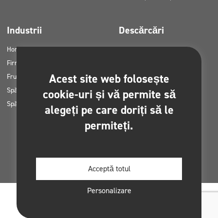
Industrii
Descărcări
Horeca
Cataloage de produse
Firme de curățenie
Fișe MSDS
Acest site web folosește
Frumuseţe
Instrucțiuni HACCP
Spălătorii auto
Planuri de aplicare a
cookie-uri și vă permite să
Spălătorii
produselor Clinex
alegeți pe care doriți să le
Permise și aprobări
permiteți.
Fotografii pentru imprimare
Cărți electronice
Acceptă totul
Personalizare