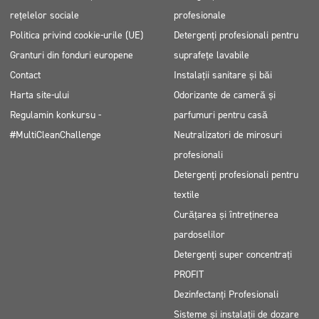
rețelelor sociale
profesionale
Politica privind cookie-urile (UE)
Detergenți profesionali pentru
Granturi din fonduri europene
suprafețe lavabile
Contact
Instalații sanitare și băi
Harta site-ului
Odorizante de cameră și
Regulamin konkursu -
parfumuri pentru casă
#MultiCleanChallenge
Neutralizatori de mirosuri
profesionali
Detergenți profesionali pentru
textile
Curățarea și întreținerea
pardoselilor
Detergenți super concentrați
PROFIT
Dezinfectanți Profesionali
Sisteme și instalații de dozare