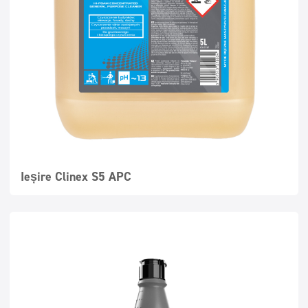
Instalații sanitare și băi
Detergenți bucătării profesionale
Detergenți profesionali pentru pardoseli
Ieșire Clinex S5 APC