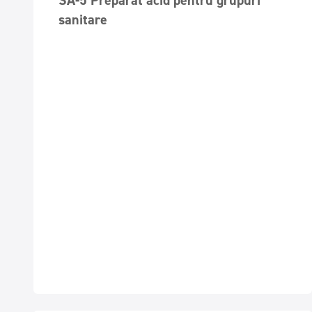
SA-5 Preparat acid pentru grupuri
sanitare