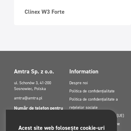
Clinex W3 Forte
Amtra Sp. z o.o.
Information
ul. Schonów 3, 41-200
Despre noi
Sosnowiec, Polska
Politica de confidențialitate
amtra@amtra.pl
Politica de confidențialitate a
rețelelor sociale
Număr de telefon pentru
urgențe
Politica privind cookie-urile (UE)
tel. +48 32 294 41 00
Granturi din fonduri europene
Acest site web folosește cookie-uri