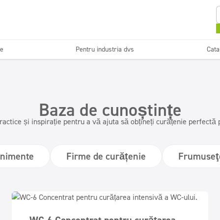
se
Pentru industria dvs
Cata
Curățarea și
Sisteme și instalații de
i
Horeca
Firm
întreținerea pardoselilor
dozare
Baza de cunoștințe
Detergenți bucătării
Instalații sanitare și băi
ractice și inspirație pentru a vă ajuta să obțineți curățenie perfectă 
profesionale
nimente
Firme de curățenie
Frumuseţ