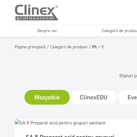
Despre noi
Categorii de produ
Odorizante profesionale
Gama economică
și neutralizatoare de
Pagina principală
/
Categorii de produse
/
Ph ~ 1
Spălătorii auto
Spălători
mirosuri
Detergenți profesionali
Detergenți super
pentru suprafețe
Sfaturi p
concentrați PROFIT
lavabile
Wszystkie
ClinexEDU
Eve