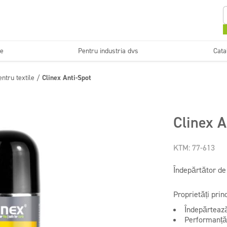
se
Pentru industria dvs
Cata
Curățarea și
Sisteme și instalații de
entru textile
/
Clinex Anti-Spot
i
Horeca
Firm
întreținerea pardoselilor
dozare
Detergenți bucătării
Clinex A
Instalații sanitare și băi
profesionale
KTM: 77-613
Îndepărtător de
Proprietăți princ
Îndepărtează
Performanță 