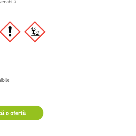
venabilă
ibile:
tă o ofertă