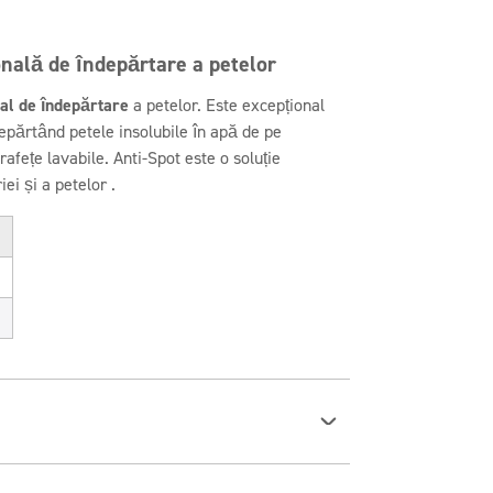
onală de îndepărtare a petelor
al
de îndepărtare
a petelor. Este excepțional
ndepărtând petele insolubile în apă de pe
afețe lavabile. Anti-Spot este o soluție
i și a petelor .