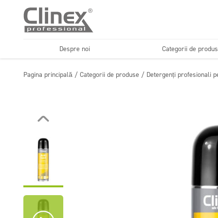
Despre noi
Categorii de produ
Odorizante profesionale
Gama economică
și neutralizatoare de
Pagina principală
/
Categorii de produse
/
Detergenți profesionali p
Spălătorii auto
Spălători
mirosuri
Detergenți profesionali
Detergenți super
pentru suprafețe
concentrați PROFIT
lavabile