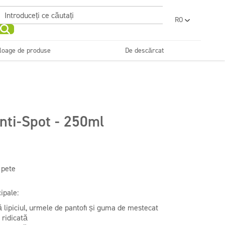
RO
PL
EN
loage de produse
De descărcat
UA
SR
Dezinfectanți
Detergenți profesionali
e de curățenie
Frumuseţe
Profesionali
pentru textile
FR
BG
ET
nti-Spot - 250ml
Detergenți profesionali
LV
pentru pardoseli
LT
 pete
ipale:
 lipiciul, urmele de pantofi și guma de mestecat
ridicată