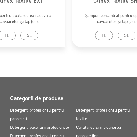
linex Textile EXT
Clinex Textile S
 pentru spălarea extractivă a
Șampon concentrat pentru s
covoarelor și tapițeriei
covoarelor și tapițerie
Mergi la produs
Mergi la produs
1L
5L
1L
5L
Categorii de produse
Detergenți profesionali pentru
Detergenți profesionali pentru
pardoseli
textile
Detergenți bucătării profesionale
Curățarea și întreținerea
Detergenți profesionali pentru
pardoselilor