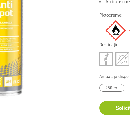
Aplicare con
Pictograme:
Destinație:
Ambalaje dispon
250 ml
Solici