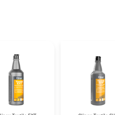
e acvatice cu efecte pe termen lung.
ăldură, suprafețe fierbinți, surse de scântei,
ere. Fumatul interzis.
hisă sau pe o altă sursă de aprindere.
ăcar după utilizare.
IELEA: Spălați cu multă apă.
 CU OCHII: Clătiți cu atenție cu apă timp de
 contact, dacă este cazul și dacă se pot scoate
oarelui. Nu expuneți la temperaturi care
în conformitate cu reglementările aplicabile.
măr ONU Cod de clasificare Etichete de