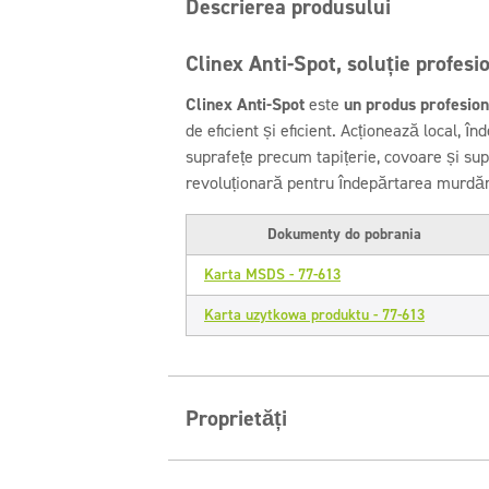
Descrierea produsului
Clinex Anti-Spot, soluție profesi
Clinex Anti-Spot
este
un produs profesion
de eficient și eficient. Acționează local, î
suprafețe precum tapițerie, covoare și supr
revoluționară pentru îndepărtarea murdărie
Dokumenty do pobrania
Karta MSDS - 77-613
Karta uzytkowa produktu - 77-613
Proprietăți