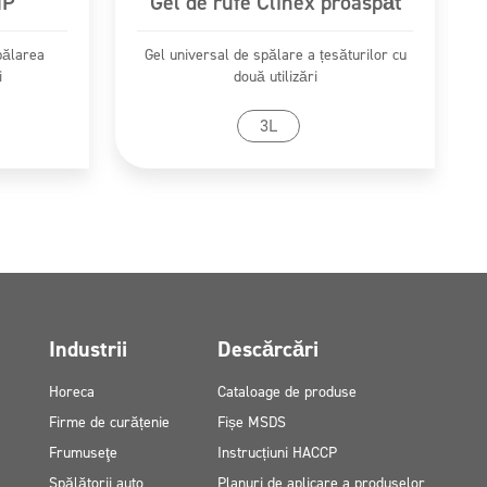
HP
Gel de rufe Clinex proaspăt
pălarea
Gel universal de spălare a țesăturilor cu
i
două utilizări
Mergi la produs
3L
Industrii
Descărcări
Horeca
Cataloage de produse
Firme de curățenie
Fișe MSDS
Frumuseţe
Instrucțiuni HACCP
Spălătorii auto
Planuri de aplicare a produselor